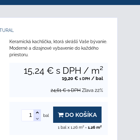
ATURAL
Keramická kachlička, ktorá skrášli Vaše bývanie.
Moderné a dizajnové vybavenie do každého
priestoru.
15,24 €
s DPH
/ m²
19,20 €
/ bal
s DPH
24,61 €
s DPH
Zľava
22%
DO KOŠÍKA
bal
1
bal x 1.26 m² =
1.26
m²