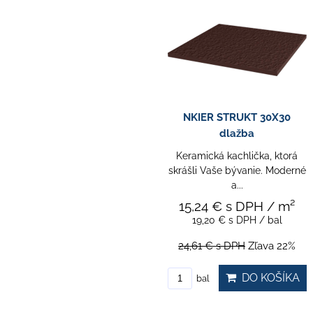
NKIER STRUKT 30X30
dlažba
Keramická kachlička, ktorá
skrášli Vaše bývanie. Moderné
a...
15,24 €
s DPH
/ m²
19,20 €
s DPH
/ bal
24,61 €
s DPH
Zľava 22%
DO KOŠÍKA
bal