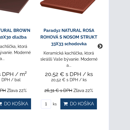
ATURAL BROWN
Paradyz NATURAL ROSA
Paradyz 
30X30 dlažba
ROHOVÁ S NOSOM STRUKT
30X30
33X33 schodovka
achlička, ktorá
Keramická 
bývanie. Moderné
skrášli Vaš
Keramická kachlička, ktorá
a...
skrášli Vaše bývanie. Moderné
a...
s DPH
/ m²
20,52 €
s DPH
/ ks
17,15 
s DPH
/ bal
20,52 €
s DPH
/ ks
20,07 
DPH
Zľava 22%
26,31 €
s DPH
Zľava 22%
25,73 €
s
DO KOŠÍKA
DO KOŠÍKA
ks
bal