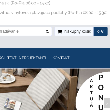
na.sk
(Po-Pia 08:00 - 15:30)
tné, vinylové a plávajúce podlahy (Po-Pia 08:00 - 15:30)
Nákupný košík
0 €
RCHITEKTI A PROJEKTANTI
KONTAKT