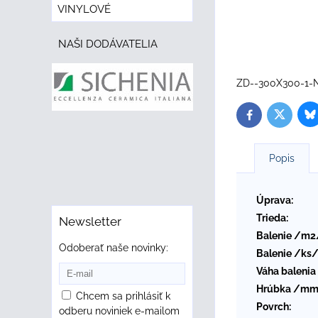
VINYLOVÉ
NAŠI DODÁVATELIA
ZD--300X300-1-
B
Twitter
Facebook
Popis
Úprava:
Trieda:
Newsletter
Balenie /m2
Odoberať naše novinky:
Balenie /ks/
Váha balenia
Hrúbka /mm
Chcem sa prihlásiť k
Povrch:
odberu noviniek e-mailom