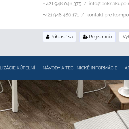
+ 421 948 046 375 / info@peknakupel
+421 948 480 171 / kontakt pre kompozi
Prihlásiť sa
Registrácia
LIZÁCIE KÚPEĽNÍ
NÁVODY A TECHNICKÉ INFORMÁCIE
A