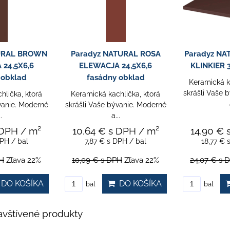
URAL BROWN
Paradyz NATURAL ROSA
Paradyz N
24,5X6,6
ELEWACJA 24,5X6,6
KLINKIER 
 obklad
fasádny obklad
Keramická k
skrášli Vaše 
hlička, ktorá
Keramická kachlička, ktorá
vanie. Moderné
skrášli Vaše bývanie. Moderné
.
a...
 DPH
/ m²
10,64 €
s DPH
/ m²
14,90 €
DPH
/ bal
7,87 €
s DPH
/ bal
18,77 €
H
Zľava 22%
10,09 €
s DPH
Zľava 22%
24,07 €
s 
DO KOŠÍKA
DO KOŠÍKA
bal
bal
vštívené produkty