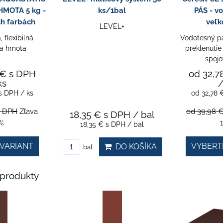
MOTA 5 kg -
ks/1bal
PÁS - vo
ch farbách
veľk
LEVEL+
 flexibilná
Vodotesný pá
ia hmota
preklenutie
spojo
 €
s DPH
od 32,7
ks
/
s DPH
/ ks
od 32,78
s DPH
Zľava
od 39,98 
18,35 €
s DPH
/ bal
%
18,35 €
s DPH
/ bal
VARIANT
VYBERT
DO KOŠÍKA
bal
produkty