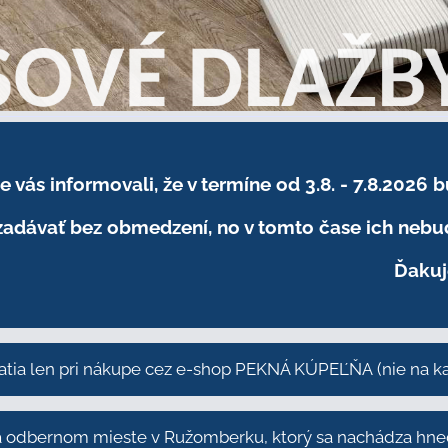
sme vás informovali, že v termíne od 3.8. - 7.8
adávať bez obmedzení, no v tomto čase ich nebud
Ďakuj
atia len pri nákupe cez e-shop PEKNÁ KÚPEĽŇA
(nie na 
odbernom mieste v Ružomberku, ktorý sa nachádza hneď 