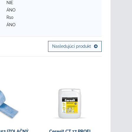
NIE
ÁNO
R10
ÁNO
Nasledujúci produkt
 152 IZOLAČNÝ
Ceresit CT 17 PROFI
Ceresit C