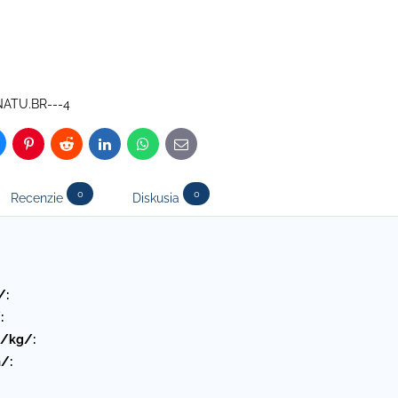
NATU.BR---4
luesky
Pinterest
Reddit
LinkedIn
WhatsApp
E-
mail
0
0
Recenzie
Diskusia
/:
:
 /kg/:
/: