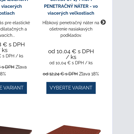
 viacerých
PENETRAČNÝ NÁTER - vo
HYDROI
ostiach
viacerých veľkostiach
viacerý
s pre elastické
Hĺbkový penetračný náter na
Tesniaca h
 dilatačných a
ošetrenie nasiakavých
a dlažb
vacích...
podkladov.
8 €
s DPH
 ks
od 10,04 €
s DPH
 €
s DPH
/ ks
/ ks
od 15,2
od 10,04 €
s DPH
/ ks
od 15,2
€
s DPH
Zľava
18%
od 12,24 €
s DPH
Zľava 18%
od 18,57 
E VARIANT
VYBERTE VARIANT
VYBER