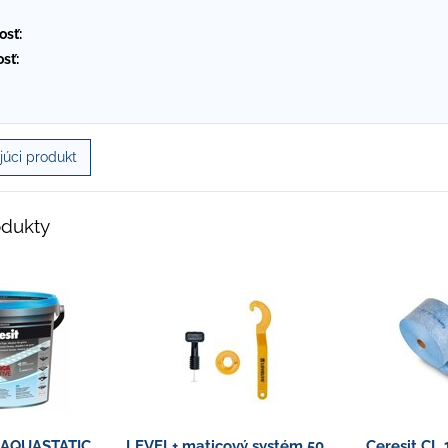
osť:
sť:
úci produkt
odukty
0 AQUASTATIC
LEVEL+ maticový systém 50
Ceresit CL