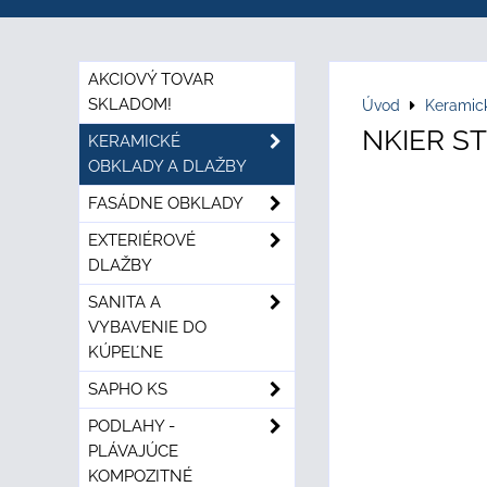
AKCIOVÝ TOVAR
SKLADOM!
Úvod
Keramic
NKIER ST
KERAMICKÉ
OBKLADY A DLAŽBY
FASÁDNE OBKLADY
EXTERIÉROVÉ
DLAŽBY
SANITA A
VYBAVENIE DO
KÚPEĽNE
SAPHO KS
PODLAHY -
PLÁVAJÚCE
KOMPOZITNÉ