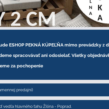
.2026 bude ESHOP PEKNÁ KÚPEĽŇA mimo prevádzky
z 
eme spracovávať ani odosielať. Všetky objednáv
eme za pochopenie
kamennej predajni)
vedľa hlavného ťahu Žilina - Poprad.