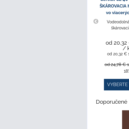
ŠKÁROVACIA H
vo viacerý
Vodeodolná,
škárovac
od 20,32
/ 
od 20,32 €
od 24,78 €
18
VYBERTE 
Doporučené 