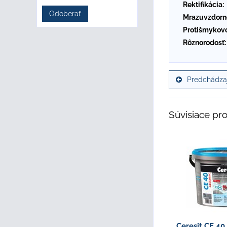
Rektifikácia:
Odoberať
Mrazuvzdorn
Protišmykovo
Rôznorodosť:
Predchádzaj
Súvisiace pr
Ceresit CE 4