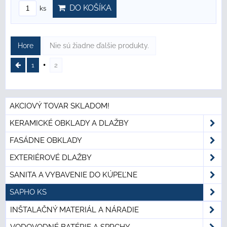
DO KOŠÍKA
ks
Hore
Nie sú žiadne ďalšie produkty.
1
2
AKCIOVÝ TOVAR SKLADOM!
KERAMICKÉ OBKLADY A DLAŽBY
FASÁDNE OBKLADY
EXTERIÉROVÉ DLAŽBY
SANITA A VYBAVENIE DO KÚPEĽNE
SAPHO KS
INŠTALAČNÝ MATERIÁL A NÁRADIE
VODOVODNÉ BATÉRIE A SPRCHY