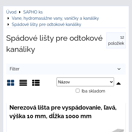
Úvod
SAPHO ks
Vane, hydromasážne vany, vaničky a kanáliky
Spádové lišty pre odtokové kanáliky
Spádové lišty pre odtokové
12
položiek
kanáliky
Filter
Iba skladom
Mriežka
Zoznam
Tabuľka
Nerezová lišta pre vyspádovanie, ľavá,
výška 10 mm, dĺžka 1000 mm