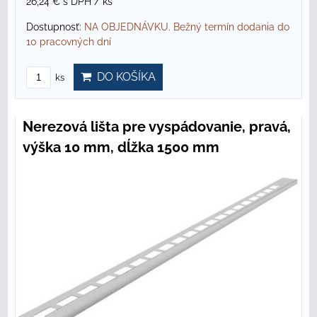
26,24 €
s DPH
/ ks
Dostupnosť:
NA OBJEDNÁVKU. Bežný termín dodania do
10 pracovných dní
DO KOŠÍKA
ks
Nerezová lišta pre vyspádovanie, pravá,
výška 10 mm, dĺžka 1500 mm