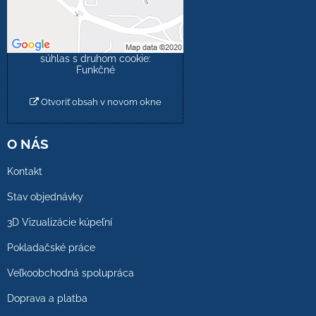
Povoliť tentokrát
Povoliť a zapamätať -
súhlas s druhom cookie:
Funkčné
Otvoriť obsah v novom okne
O NÁS
Kontakt
Stav objednávky
3D Vizualizácie kúpeľní
Pokladačské práce
Veľkoobchodná spolupráca
Doprava a platba