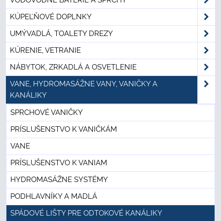
KÚPEĽŇOVÉ DOPLNKY
UMÝVADLÁ, TOALETY DREZY
KÚRENIE, VETRANIE
NÁBYTOK, ZRKADLÁ A OSVETLENIE
VANE, HYDROMASÁŽNE VANY, VANIČKY A
KANÁLIKY
SPRCHOVÉ VANIČKY
PRÍSLUŠENSTVO K VANIČKÁM
VANE
PRÍSLUŠENSTVO K VANIAM
HYDROMASÁŽNE SYSTÉMY
PODHLAVNÍKY A MADLÁ
SPÁDOVÉ LIŠTY PRE ODTOKOVÉ KANÁLIKY