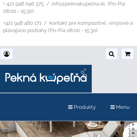
+ 421 948 046 375 / info@peknakupelna.sk
(Po-Pia
08:00 - 15:30)
+421 948 480 171 / kontakt pre kompozitné, vinylové a
plávajúce podlahy (Po-Pia 08:00 - 15:30)
Produkty
Menu