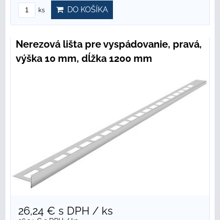
DO KOŠÍKA
ks
Nerezová lišta pre vyspádovanie, pravá,
výška 10 mm, dĺžka 1200 mm
26,24 €
s DPH
/ ks