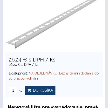
26,24 €
s DPH
/ ks
26,24 €
s DPH
/ ks
Dostupnosť:
NA OBJEDNÁVKU. Bežný termín dodania do
10 pracovných dní
DO KOŠÍKA
ks
Nerezová lišta pre vyspádovanie, pravá,