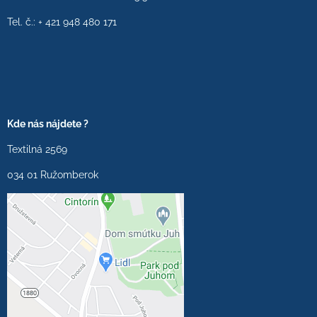
Tel. č.: + 421 948 480 171
Kde nás nájdete ?
Textilná 2569
034 01 Ružomberok
Externý obsah je
blokovaný Voľbami
súkromia
Prajete si načítať externý
obsah?