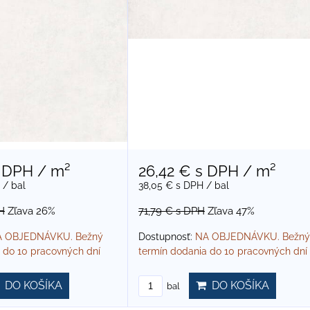
 DPH
/ m²
26,42 €
s DPH
/ m²
/ bal
38,05 €
s DPH
/ bal
H
Zľava 26%
71,79 €
s DPH
Zľava 47%
 OBJEDNÁVKU. Bežný
Dostupnosť:
NA OBJEDNÁVKU. Bežný
 do 10 pracovných dní
termín dodania do 10 pracovných dní
DO KOŠÍKA
DO KOŠÍKA
bal