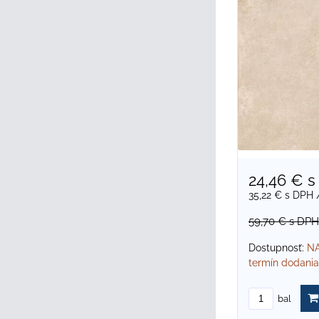
24,46 €
s
35,22 €
s DPH
59,70 €
s DPH
Dostupnosť:
NA
termín dodania
bal