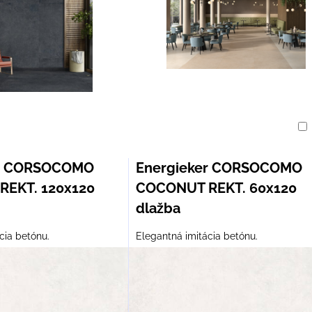
am
buľka
er CORSOCOMO
Energieker CORSOCOMO
EKT. 120x120
COCONUT REKT. 60x120
dlažba
cia betónu.
Elegantná imitácia betónu.