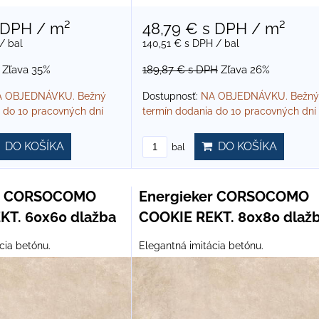
 DPH
/ m²
48,79 €
s DPH
/ m²
/ bal
140,51 €
s DPH
/ bal
Zľava 35%
189,87 €
s DPH
Zľava 26%
 OBJEDNÁVKU. Bežný
Dostupnosť:
NA OBJEDNÁVKU. Bežný
 do 10 pracovných dní
termín dodania do 10 pracovných dní
DO KOŠÍKA
DO KOŠÍKA
bal
er CORSOCOMO
Energieker CORSOCOMO
KT. 60x60 dlažba
COOKIE REKT. 80x80 dlaž
cia betónu.
Elegantná imitácia betónu.