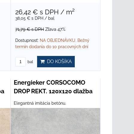
26,42 €
s DPH
/ m²
38,05 €
s DPH
/ bal
71,79 €
s DPH
Zľava 47%
Dostupnosť:
NA OBJEDNÁVKU. Bežný
termín dodania do 10 pracovných dní
DO KOŠÍKA
bal
Energieker CORSOCOMO
ba
DROP REKT. 120x120 dlažba
Elegantná imitácia betónu.