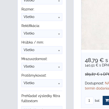
Všetko
Rozmer:
Všetko
Rektifikácia:
Všetko
Hrúbka / mm:
Všetko
48,79 €
s
Mrazuvzdornosť:
140,51 €
s DPH
Všetko
189,87 €
s DP
Protišmykovosť:
Všetko
Dostupnosť:
NA
termín dodania
Prehľadať výsledky filtra
bal
fulltextom