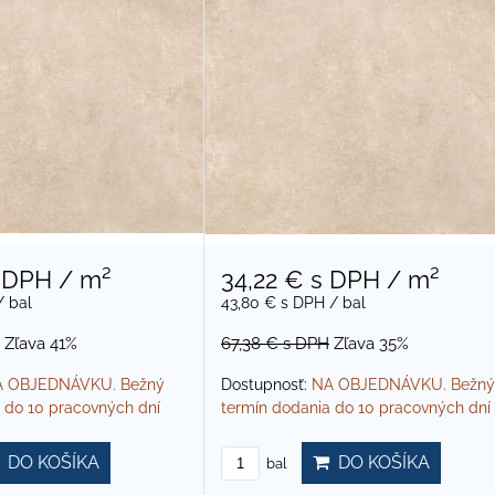
 DPH
/ m²
34,22 €
s DPH
/ m²
/ bal
43,80 €
s DPH
/ bal
Zľava 41%
67,38 €
s DPH
Zľava 35%
 OBJEDNÁVKU. Bežný
Dostupnosť:
NA OBJEDNÁVKU. Bežný
 do 10 pracovných dní
termín dodania do 10 pracovných dní
DO KOŠÍKA
DO KOŠÍKA
bal