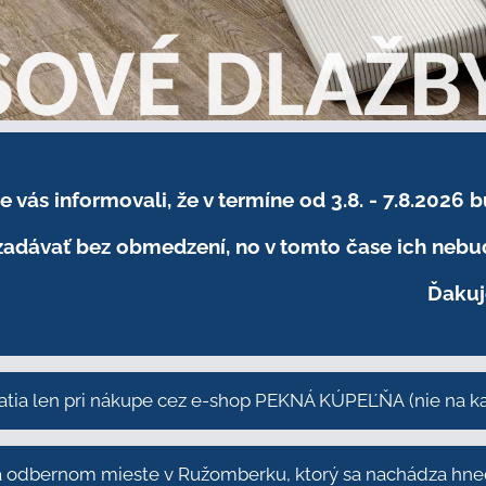
sme vás informovali, že v termíne od 3.8. - 7.8
adávať bez obmedzení, no v tomto čase ich nebud
Ďakuj
atia len pri nákupe cez e-shop PEKNÁ KÚPEĽŇA
(nie na 
odbernom mieste v Ružomberku, ktorý sa nachádza hneď 