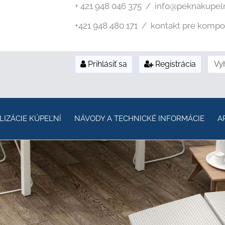
+ 421 948 046 375 / info@peknakupel
+421 948 480 171 / kontakt pre kompozi
Prihlásiť sa
Registrácia
LIZÁCIE KÚPEĽNÍ
NÁVODY A TECHNICKÉ INFORMÁCIE
A