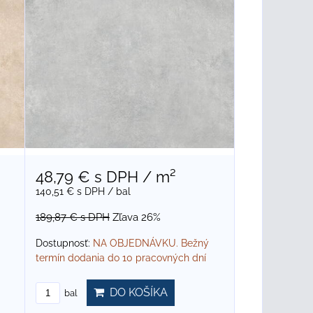
48,79 €
s DPH
/ m²
140,51 €
s DPH
/ bal
189,87 €
s DPH
Zľava 26%
Dostupnosť:
NA OBJEDNÁVKU. Bežný
termín dodania do 10 pracovných dní
DO KOŠÍKA
bal