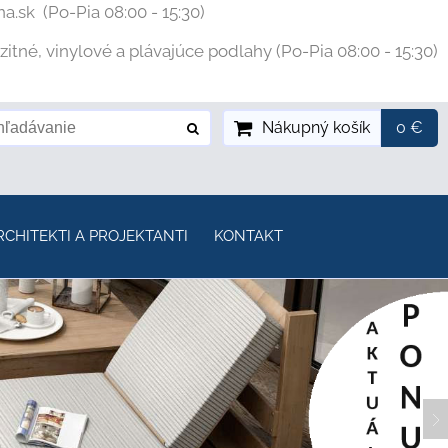
na.sk
(Po-Pia 08:00 - 15:30)
tné, vinylové a plávajúce podlahy (Po-Pia 08:00 - 15:30)
Nákupný košík
0 €
RCHITEKTI A PROJEKTANTI
KONTAKT