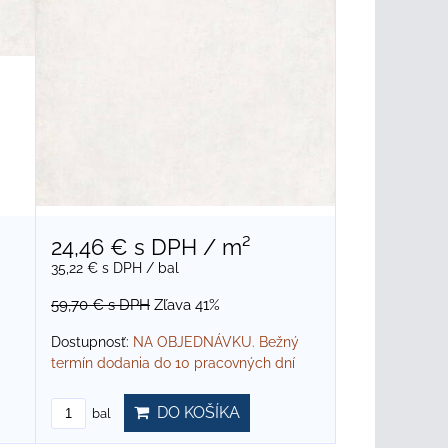
24,46 €
s DPH
/ m²
35,22 €
s DPH
/ bal
59,70 €
s DPH
Zľava 41%
Dostupnosť:
NA OBJEDNÁVKU. Bežný
termín dodania do 10 pracovných dní
DO KOŠÍKA
bal