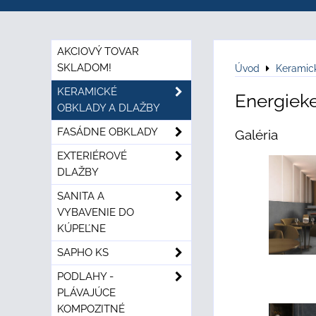
AKCIOVÝ TOVAR
SKLADOM!
Úvod
Keramic
KERAMICKÉ
Energiek
OBKLADY A DLAŽBY
FASÁDNE OBKLADY
Galéria
EXTERIÉROVÉ
DLAŽBY
SANITA A
VYBAVENIE DO
KÚPEĽNE
SAPHO KS
PODLAHY -
PLÁVAJÚCE
KOMPOZITNÉ