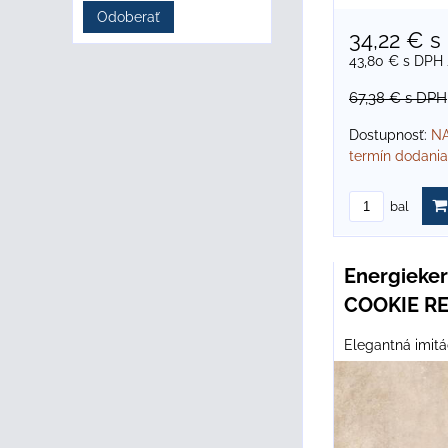
Odoberať
34,22 €
s
43,80 €
s DPH
67,38 €
s DPH
Dostupnosť:
NA
termín dodania
bal
Energiek
COOKIE RE
Elegantná imitá