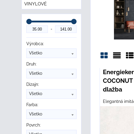
VINYLOVÉ
Výrobca:
Všetko
Druh:
Mriežka
Zozn
Ta
Energiek
Všetko
COCONUT R
Dizajn:
dlažba
Všetko
Elegantná imitá
Farba:
Všetko
Povrch: