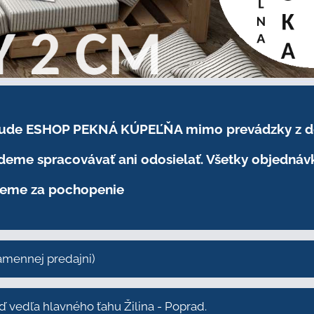
.2026 bude ESHOP PEKNÁ KÚPEĽŇA mimo prevádzky
z 
eme spracovávať ani odosielať. Všetky objednáv
eme za pochopenie
kamennej predajni)
vedľa hlavného ťahu Žilina - Poprad.