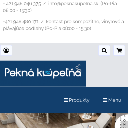
+ 421 948 046 375 / info@peknakupelna.sk
(Po-Pia
08:00 - 15:30)
+421 948 480 171 / kontakt pre kompozitné, vinylové a
plávajúce podlahy (Po-Pia 08:00 - 15:30)
Produkty
Menu