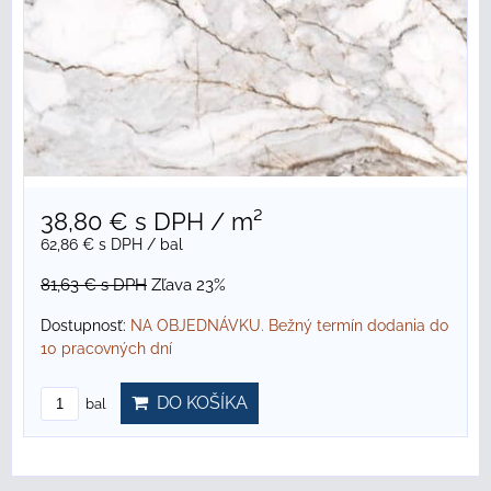
38,80 €
s DPH
/ m²
62,86 €
s DPH
/ bal
81,63 €
s DPH
Zľava 23%
Dostupnosť:
NA OBJEDNÁVKU. Bežný termín dodania do
10 pracovných dní
DO KOŠÍKA
bal