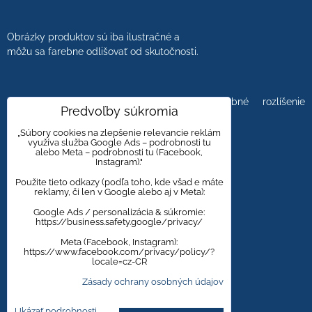
Obrázky produktov sú iba ilustračné a
môžu sa farebne odlišovať od skutočnosti.
Farebnosť obrázkov tiež ovplyvňuje farebné rozlíšenie
Predvoľby súkromia
zobrazovacej jednotky.
„Súbory cookies na zlepšenie relevancie reklám
využíva služba Google Ads – podrobnosti tu
alebo Meta – podrobnosti tu (Facebook,
Instagram)."
Obklady a dlažby s kameninovým, mramorovým,
dreveným dizajnom majú viacero kresieb,
Použite tieto odkazy (podľa toho, kde všad e máte
reklamy, či len v Google alebo aj v Meta):
aby bola zachovaná čo najväčšia autentickosť
prírodného materiálu.
Google Ads / personalizácia & súkromie:
https://business.safety.google/privacy/
Meta (Facebook, Instagram):
https://www.facebook.com/privacy/policy/?
Zmena cien vyhradená.
locale=cz-CR
Zásady ochrany osobných údajov
Ukázať podrobnosti