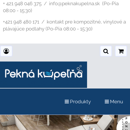
+ 421 948 046 375 / info@peknakupelna.sk
(Po-Pia
08:00 - 15:30)
+421 948 480 171 / kontakt pre kompozitné, vinylové a
plávajúce podlahy (Po-Pia 08:00 - 15:30)
Produkty
Menu