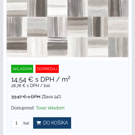
SKLADOM
DOPREDAJ
14,54 €
s DPH
/ m²
28,78 €
s DPH
/ bal
33,47 €
s DPH
Zľava 14%
Dostupnosť:
Tovar skladom
DO KOŠÍKA
bal