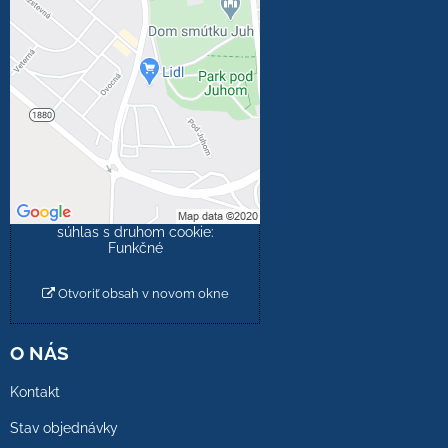
Externý obsah je
blokovaný Voľbami
súkromia
Prajete si načítať externý
obsah?
Povoliť tentokrát
Povoliť a zapamätať -
súhlas s druhom cookie:
Funkčné
Otvoriť obsah v novom okne
O NÁS
Kontakt
Stav objednávky