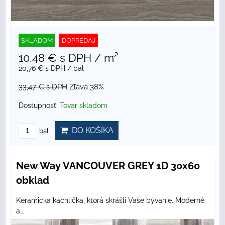
SKLADOM
DOPREDAJ
10,48 €
s DPH
/ m²
20,76 €
s DPH
/ bal
33,47 €
s DPH
Zľava 38%
Dostupnosť:
Tovar skladom
DO KOŠÍKA
bal
New Way VANCOUVER GREY 1D 30x60
obklad
Keramická kachlička, ktorá skrášli Vaše bývanie. Moderné
a...