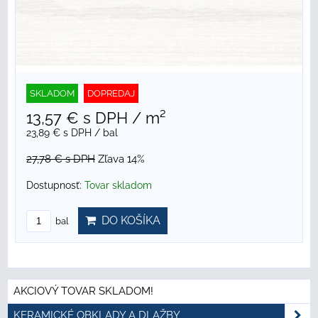
SKLADOM
DOPREDAJ
13,57 €
s DPH
/ m²
23,89 €
s DPH
/ bal
27,78 €
s DPH
Zľava 14%
Dostupnosť:
Tovar skladom
DO KOŠÍKA
bal
AKCIOVÝ TOVAR SKLADOM!
KERAMICKÉ OBKLADY A DLAŽBY