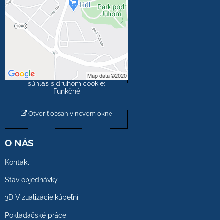
súkromia
Prajete si načítať externý
obsah?
Povoliť tentokrát
Povoliť a zapamätať -
súhlas s druhom cookie:
Funkčné
Otvoriť obsah v novom okne
O NÁS
Kontakt
Stav objednávky
3D Vizualizácie kúpeľní
Pokladačské práce