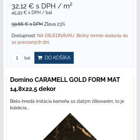
32,12 €
s DPH
/ m²
45,93 €
s DPH
/ bal
59,66 €
s DPH
Zľava 23%
Dostupnosť:
NA OBJEDNÁVKU. Bežný termín dodania do
10 pracovných dní
DO KOŠÍKA
bal
Domino CARAMELL GOLD FORM MAT
14,8x22,5 dekor
Bielo-hnedá imitácia kameňa so zlatým žilkovaním, to je
kolekcia...