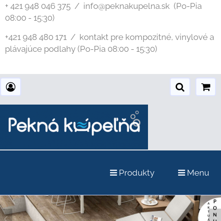
+ 421 948 046 375 / info@peknakupelna.sk
(Po-Pia
08:00 - 15:30)
+421 948 480 171 / kontakt pre kompozitné, vinylové a
plávajúce podlahy (Po-Pia 08:00 - 15:30)
Produkty
Menu