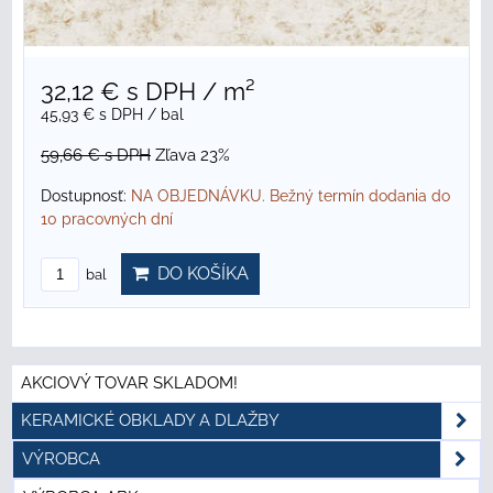
32,12 €
s DPH
/ m²
45,93 €
s DPH
/ bal
59,66 €
s DPH
Zľava 23%
Dostupnosť:
NA OBJEDNÁVKU. Bežný termín dodania do
10 pracovných dní
DO KOŠÍKA
bal
AKCIOVÝ TOVAR SKLADOM!
KERAMICKÉ OBKLADY A DLAŽBY
VÝROBCA