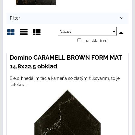
Filter
Iba skladom
Mriežka
Zoznam
Tabuľka
Domino CARAMELL BROWN FORM MAT
14,8x22,5 obklad
Bielo-hnedá imitácia kameňa so zlatým žilkovaním, to je
kolekcia...