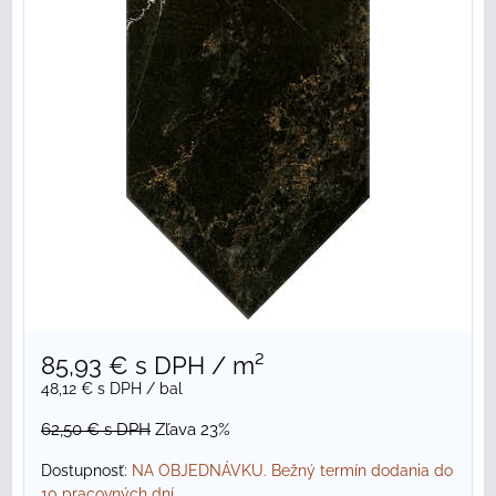
85,93 €
s DPH
/ m²
48,12 €
s DPH
/ bal
62,50 €
s DPH
Zľava 23%
Dostupnosť:
NA OBJEDNÁVKU. Bežný termín dodania do
10 pracovných dní