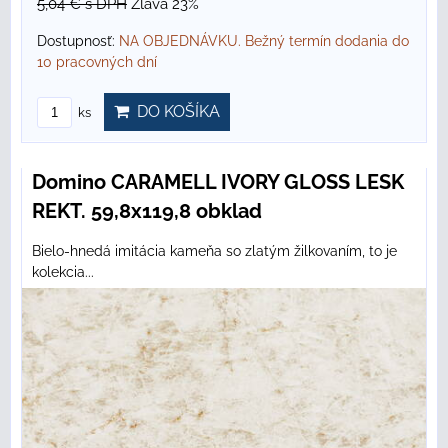
5,04 €
s DPH
Zľava 23%
Dostupnosť:
NA OBJEDNÁVKU. Bežný termín dodania do
10 pracovných dní
DO KOŠÍKA
ks
Domino CARAMELL IVORY GLOSS LESK
REKT. 59,8x119,8 obklad
Bielo-hnedá imitácia kameňa so zlatým žilkovaním, to je
kolekcia...