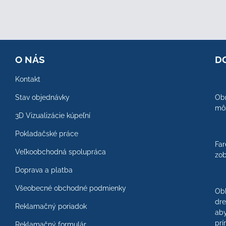
O NÁS
D
Kontakt
Stav objednávky
Obr
môž
3D Vizualizácie kúpeľní
Pokladačské práce
Far
Veľkoobchodná spolupráca
zob
Doprava a platba
Všeobecné obchodné podmienky
Ob
dre
Reklamačný poriadok
aby
prí
Reklamačný formulár