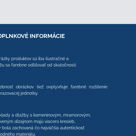
OPLNKOVÉ INFORMÁCIE
ázky produktov sú iba ilustračné a
u sa farebne odlišovať od skutočnosti.
ebnosť obrázkov tiež ovplyvňuje farebné rozlíšenie
razovacej jednotky.
klady a dlažby s kameninovým, mramorovým,
veným dizajnom majú viacero kresieb,
 bola zachovaná čo najväčšia autentickosť
rodného materiálu.