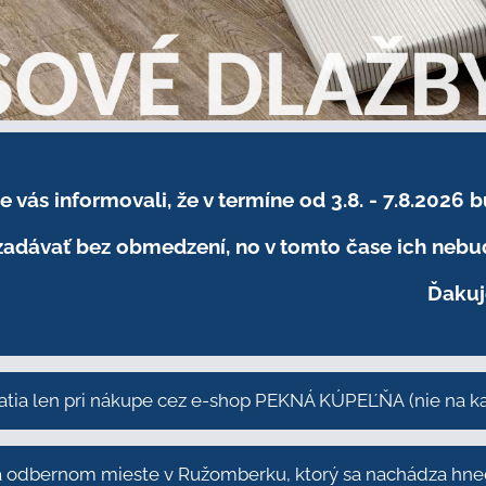
sme vás informovali, že v termíne od 3.8. - 7.8
adávať bez obmedzení, no v tomto čase ich nebud
Ďakuj
atia len pri nákupe cez e-shop PEKNÁ KÚPEĽŇA
(nie na 
odbernom mieste v Ružomberku, ktorý sa nachádza hneď 