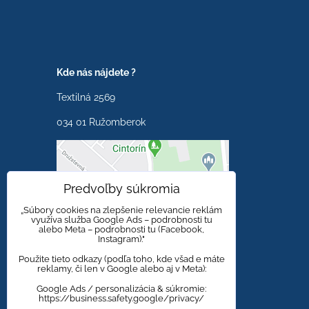
Kde nás nájdete ?
Textilná 2569
034 01 Ružomberok
Externý obsah je
Predvoľby súkromia
blokovaný Voľbami
súkromia
„Súbory cookies na zlepšenie relevancie reklám
využíva služba Google Ads – podrobnosti tu
alebo Meta – podrobnosti tu (Facebook,
Prajete si načítať externý
Instagram)."
obsah?
Použite tieto odkazy (podľa toho, kde všad e máte
reklamy, či len v Google alebo aj v Meta):
Povoliť tentokrát
Google Ads / personalizácia & súkromie:
https://business.safety.google/privacy/
Povoliť a zapamätať -