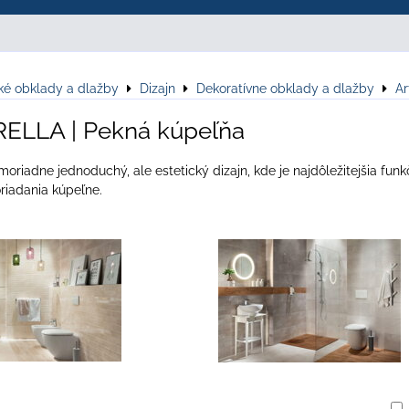
ké obklady a dlažby
Dizajn
Dekoratívne obklady a dlažby
A
RELLA | Pekná kúpeľňa
riadne jednoduchý, ale estetický dizajn, kde je najdôležitejšia fun
riadania kúpeľne.