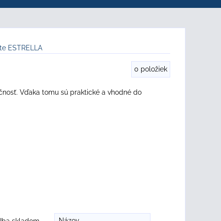
rte ESTRELLA
0
položiek
kčnosť. Vďaka tomu sú praktické a vhodné do
Názov