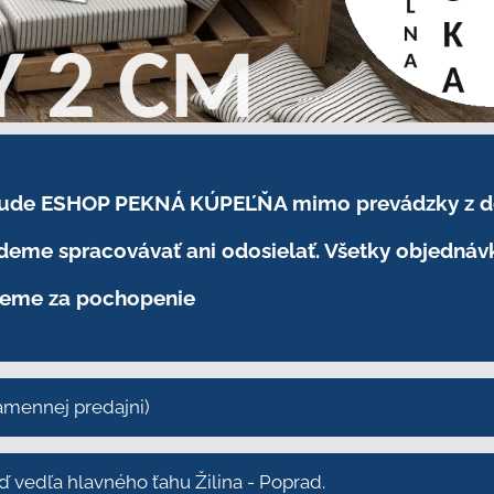
.2026 bude ESHOP PEKNÁ KÚPEĽŇA mimo prevádzky
z 
eme spracovávať ani odosielať. Všetky objednáv
eme za pochopenie
kamennej predajni)
vedľa hlavného ťahu Žilina - Poprad.