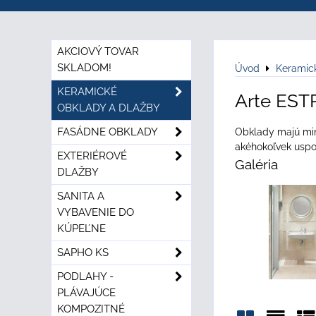
AKCIOVÝ TOVAR
SKLADOM!
Úvod
Keramic
KERAMICKÉ
Arte EST
OBKLADY A DLAŽBY
FASÁDNE OBKLADY
Obklady majú mimo
akéhokoľvek uspo
EXTERIÉROVÉ
Galéria
DLAŽBY
SANITA A
VYBAVENIE DO
KÚPEĽNE
SAPHO KS
PODLAHY -
PLÁVAJÚCE
KOMPOZITNÉ