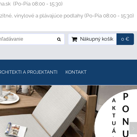
na.sk
(Po-Pia 08:00 - 15:30)
tné, vinylové a plávajúce podlahy (Po-Pia 08:00 - 15:30)
Nákupný košík
0 €
RCHITEKTI A PROJEKTANTI
KONTAKT