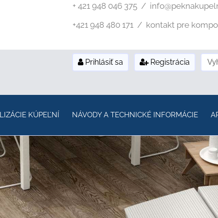
+ 421 948 046 375 / info@peknakupel
+421 948 480 171 / kontakt pre kompozi
Prihlásiť sa
Registrácia
LIZÁCIE KÚPEĽNÍ
NÁVODY A TECHNICKÉ INFORMÁCIE
A