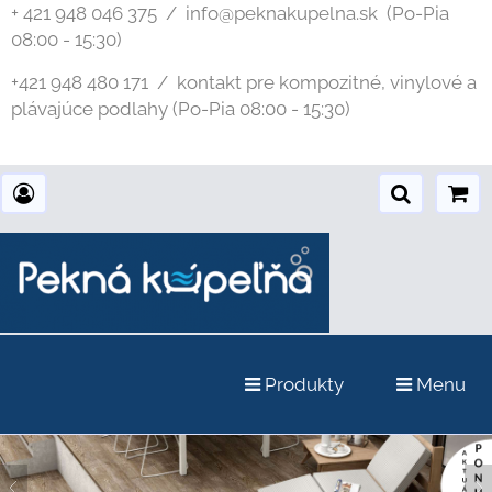
+ 421 948 046 375 / info@peknakupelna.sk
(Po-Pia
08:00 - 15:30)
+421 948 480 171 / kontakt pre kompozitné, vinylové a
plávajúce podlahy (Po-Pia 08:00 - 15:30)
Produkty
Menu