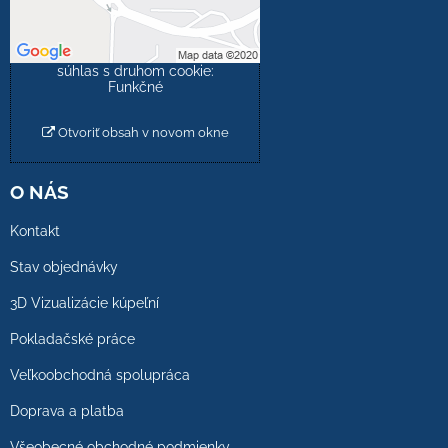
Povoliť tentokrát
Povoliť a zapamätať -
súhlas s druhom cookie:
Funkčné
Otvoriť obsah v novom okne
O NÁS
Kontakt
Stav objednávky
3D Vizualizácie kúpeľní
Pokladačské práce
Veľkoobchodná spolupráca
Doprava a platba
Všeobecné obchodné podmienky