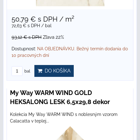
50,79 €
s DPH
/ m²
72,63 €
s DPH
/ bal
93,12 €
s DPH
Zľava 22%
Dostupnosť:
NA OBJEDNÁVKU. Bežný termín dodania do
10 pracovných dní
DO KOŠÍKA
bal
My Way WARM WIND GOLD
HEKSALONG LESK 6,5x29,8 dekor
Kolekcia My Way WARM WIND s noblesným vzorom
Calacatta v teplej...