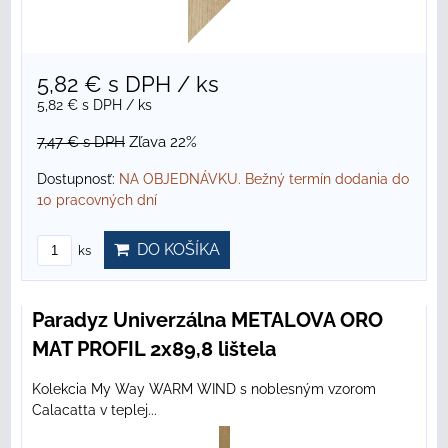
5,82 €
s DPH
/ ks
5,82 €
s DPH
/ ks
7,47 €
s DPH
Zľava 22%
Dostupnosť:
NA OBJEDNÁVKU. Bežný termín dodania do
10 pracovných dní
DO KOŠÍKA
ks
Paradyz Univerzálna METALOVA ORO
MAT PROFIL 2x89,8 lištela
Kolekcia My Way WARM WIND s noblesným vzorom
Calacatta v teplej...