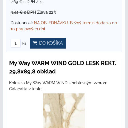
2,69 €
s DPH
/ ks
3,44 €
s DPH
Zľava 22%
Dostupnosť:
NA OBJEDNÁVKU. Bežný termín dodania do
10 pracovných dní
DO KOŠÍKA
ks
My Way WARM WIND GOLD LESK REKT.
29,8x89,8 obklad
Kolekcia My Way WARM WIND s noblesným vzorom
Calacatta v teplej...