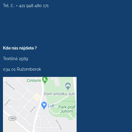
Tel. č.: + 421 948 480 171
Kde nás nájdete ?
Textilná 2569
034 01 Ružomberok
Externý obsah je
blokovaný Voľbami
súkromia
Prajete si načítať externý
obsah?