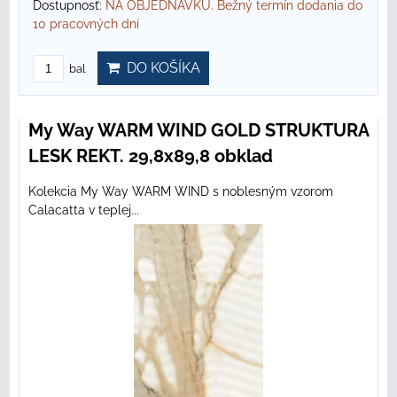
Dostupnosť:
NA OBJEDNÁVKU. Bežný termín dodania do
10 pracovných dní
DO KOŠÍKA
bal
My Way WARM WIND GOLD STRUKTURA
LESK REKT. 29,8x89,8 obklad
Kolekcia My Way WARM WIND s noblesným vzorom
Calacatta v teplej...