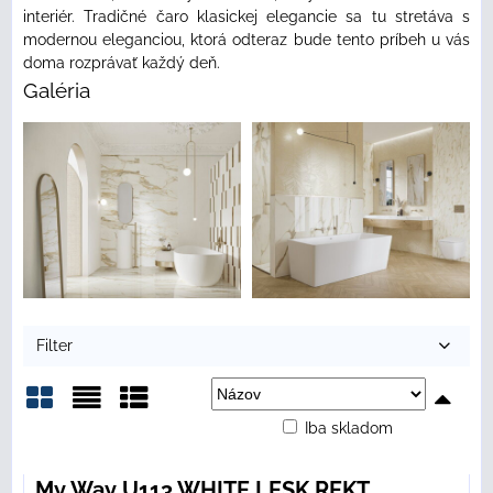
interiér. Tradičné čaro klasickej elegancie sa tu stretáva s
modernou eleganciou, ktorá odteraz bude tento príbeh u vás
doma rozprávať každý deň.
Galéria
Filter
Iba skladom
Mriežka
Zoznam
Tabuľka
My Way U113 WHITE LESK REKT.