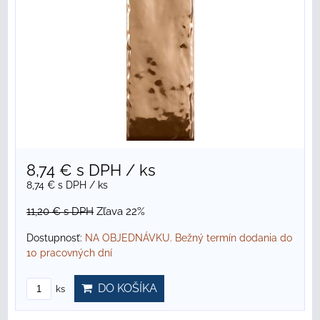
8,74 €
s DPH
/ ks
8,74 €
s DPH
/ ks
11,20 €
s DPH
Zľava 22%
Dostupnosť:
NA OBJEDNÁVKU. Bežný termín dodania do
10 pracovných dní
DO KOŠÍKA
ks