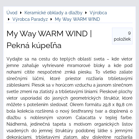
Úvod
Keramické obklady a dlažby
Výrobca
Výrobca Paradyz
My Way WARM WIND
My Way WARM WIND |
9
položiek
Pekná kúpeľňa
Vydajte sa na cestu do teplých oblastí sveta – kde vietor
jemne zahaľuje vyhrievané mramorové bloky a kde pod
nohami cítite nespočetné zrnká piesku. To všetko zaliate
slnečnými lúčmi, ktoré priestor rozžiaria trblietavými
zábleskami. Piesok sa v horúcom vzduchu a jasnom slnečnom
svetle zmení na zlatistý a trblietavými líniami. Pieskové plochy
vietor usporiadal do jasných geometrických štruktúr, ktoré
môžete s potešením sledovať. Okrem formátu 29,8 x 89,8 cm
bola kolekcia rozšírená o nový šesťhranný tvar a doplnená o
dlažbu s noblesným vzorom Calacatta v teplej farbe.
Nádherná, jedinečná tapeta s motívom organických listov
vsadených do jemnej štruktúry podobnej látke s jemnými
dekoráciami, trblietavými zlatom, aby diskrétne rozžiarila