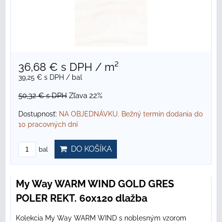
36,68 €
s DPH
/ m²
39,25 €
s DPH
/ bal
50,32 €
s DPH
Zľava 22%
Dostupnosť:
NA OBJEDNÁVKU. Bežný termín dodania do
10 pracovných dní
DO KOŠÍKA
bal
My Way WARM WIND GOLD GRES
POLER REKT. 60x120 dlažba
Kolekcia My Way WARM WIND s noblesným vzorom