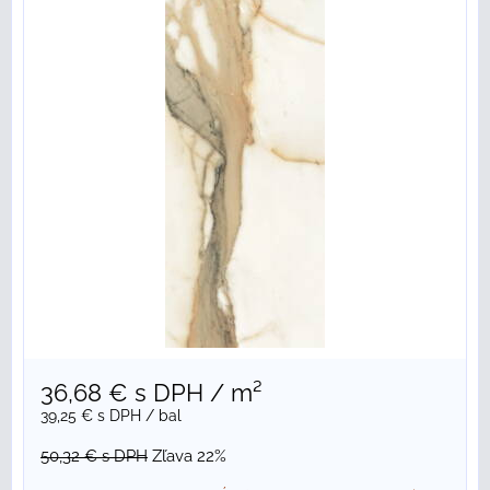
36,68 €
s DPH
/ m²
39,25 €
s DPH
/ bal
50,32 €
s DPH
Zľava 22%