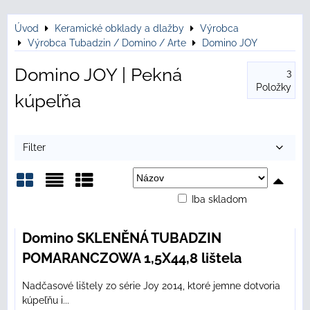
Úvod
Keramické obklady a dlažby
Výrobca
Výrobca Tubadzin / Domino / Arte
Domino JOY
Domino JOY | Pekná
3
Položky
kúpeľňa
Filter
Iba skladom
Mriežka
Zoznam
Tabuľka
Domino SKLENĚNÁ TUBADZIN
POMARANCZOWA 1,5X44,8 lištela
Nadčasové lištely zo série Joy 2014, ktoré jemne dotvoria
kúpeľňu i...