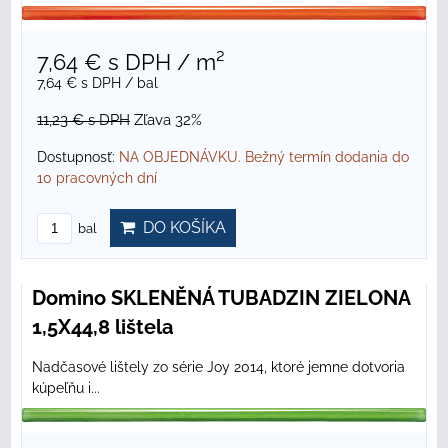
7,64 €
s DPH
/ m²
7,64 €
s DPH
/ bal
11,23 €
s DPH
Zľava 32%
Dostupnosť:
NA OBJEDNÁVKU. Bežný termín dodania do
10 pracovných dní
DO KOŠÍKA
bal
Domino SKLENĚNÁ TUBADZIN ZIELONA
1,5X44,8 lištela
Nadčasové lištely zo série Joy 2014, ktoré jemne dotvoria
kúpeľňu i...