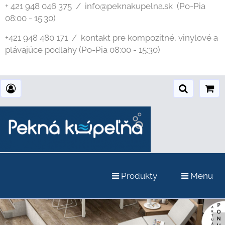
+ 421 948 046 375 / info@peknakupelna.sk
(Po-Pia
08:00 - 15:30)
+421 948 480 171 / kontakt pre kompozitné, vinylové a
plávajúce podlahy (Po-Pia 08:00 - 15:30)
Produkty
Menu