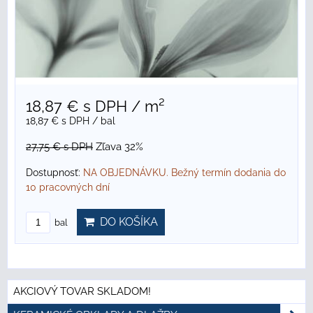
18,87 €
s DPH
/ m²
18,87 €
s DPH
/ bal
27,75 €
s DPH
Zľava 32%
Dostupnosť:
NA OBJEDNÁVKU. Bežný termín dodania do
10 pracovných dní
DO KOŠÍKA
bal
AKCIOVÝ TOVAR SKLADOM!