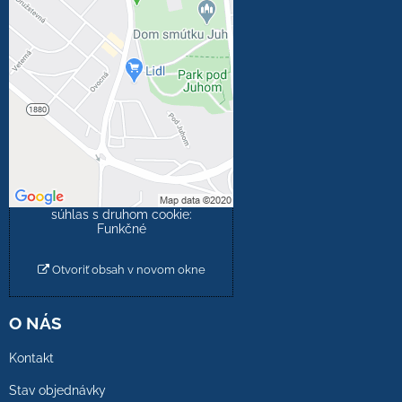
Externý obsah je
blokovaný Voľbami
súkromia
Prajete si načítať externý
obsah?
Povoliť tentokrát
Povoliť a zapamätať -
súhlas s druhom cookie:
Funkčné
Otvoriť obsah v novom okne
O NÁS
Kontakt
Stav objednávky