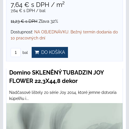
7,64 €
s DPH
/ m²
7,64 €
s DPH
/ bal
11,23 €
s DPH
Zľava 32%
Dostupnosť:
NA OBJEDNÁVKU. Bežný termín dodania do
10 pracovných dní
DO KOŠÍKA
bal
Domino SKLENĚNÝ TUBADZIN JOY
FLOWER 22,3X44,8 dekor
Nadčasové lištely zo série Joy 2014, ktoré jemne dotvoria
kúpeľňu i...