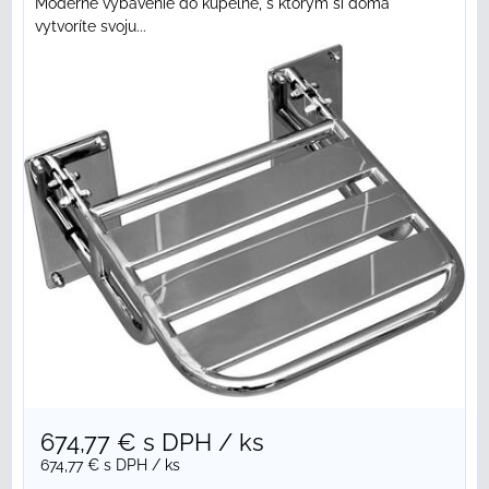
Moderné vybavenie do kúpeľne, s ktorým si doma
vytvoríte svoju...
674,77 €
s DPH
/ ks
674,77 €
s DPH
/ ks