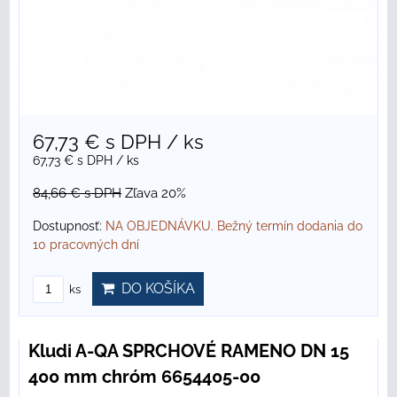
67,73 €
s DPH
/ ks
67,73 €
s DPH
/ ks
84,66 €
s DPH
Zľava 20%
Dostupnosť:
NA OBJEDNÁVKU. Bežný termín dodania do
10 pracovných dní
DO KOŠÍKA
ks
Kludi A-QA SPRCHOVÉ RAMENO DN 15
400 mm chróm 6654405-00