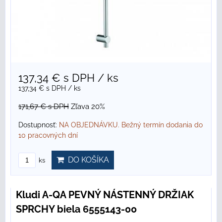
137,34 €
s DPH
/ ks
137,34 €
s DPH
/ ks
171,67 €
s DPH
Zľava 20%
Dostupnosť:
NA OBJEDNÁVKU. Bežný termín dodania do
10 pracovných dní
DO KOŠÍKA
ks
Kludi A-QA PEVNÝ NÁSTENNÝ DRŽIAK
SPRCHY biela 6555143-00