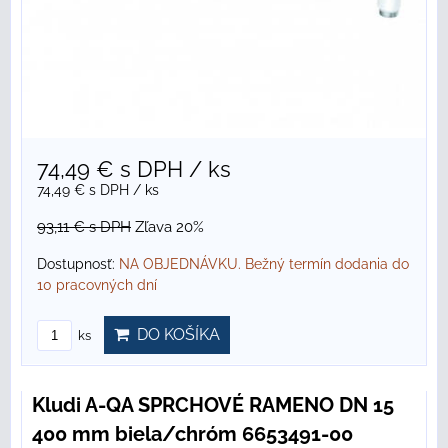
74,49 €
s DPH
/ ks
74,49 €
s DPH
/ ks
93,11 €
s DPH
Zľava 20%
Dostupnosť:
NA OBJEDNÁVKU. Bežný termín dodania do
10 pracovných dní
DO KOŠÍKA
ks
Kludi A-QA SPRCHOVÉ RAMENO DN 15
400 mm biela/chróm 6653491-00