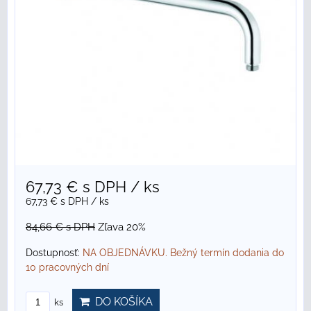
67,73 €
s DPH
/ ks
67,73 €
s DPH
/ ks
84,66 €
s DPH
Zľava 20%
Dostupnosť:
NA OBJEDNÁVKU. Bežný termín dodania do
10 pracovných dní
DO KOŠÍKA
ks