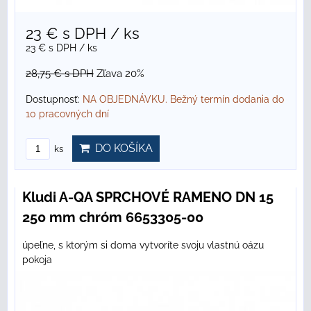
23 €
s DPH
/ ks
23 €
s DPH
/ ks
28,75 €
s DPH
Zľava 20%
Dostupnosť:
NA OBJEDNÁVKU. Bežný termín dodania do
10 pracovných dní
DO KOŠÍKA
ks
Kludi A-QA SPRCHOVÉ RAMENO DN 15
250 mm chróm 6653305-00
úpeľne, s ktorým si doma vytvoríte svoju vlastnú oázu
pokoja