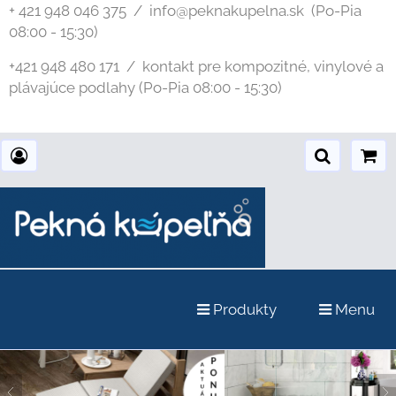
+ 421 948 046 375 / info@peknakupelna.sk
(Po-Pia
08:00 - 15:30)
+421 948 480 171 / kontakt pre kompozitné, vinylové a
plávajúce podlahy (Po-Pia 08:00 - 15:30)
Produkty
Menu