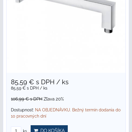
85,59 €
s DPH
/ ks
85,59 €
s DPH
/ ks
106,99 €
s DPH
Zľava 20%
Dostupnosť:
NA OBJEDNÁVKU. Bežný termín dodania do
10 pracovných dní
DO KOŠÍKA
ks