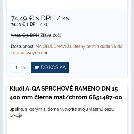
74,49 €
s DPH
/ ks
74,49 €
s DPH
/ ks
93,11 €
s DPH
Zľava 20%
Dostupnosť:
NA OBJEDNÁVKU. Bežný termín dodania do
10 pracovných dní
DO KOŠÍKA
ks
Kludi A-QA SPRCHOVÉ RAMENO DN 15
400 mm čierna mat/chróm 6651487-00
úpeľne, s ktorým si doma vytvoríte svoju vlastnú oázu
pokoja