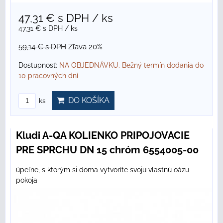
47,31 €
s DPH
/ ks
47,31 €
s DPH
/ ks
59,14 €
s DPH
Zľava 20%
Dostupnosť:
NA OBJEDNÁVKU. Bežný termín dodania do
10 pracovných dní
DO KOŠÍKA
ks
Kludi A-QA KOLIENKO PRIPOJOVACIE
PRE SPRCHU DN 15 chróm 6554005-00
úpeľne, s ktorým si doma vytvoríte svoju vlastnú oázu
pokoja