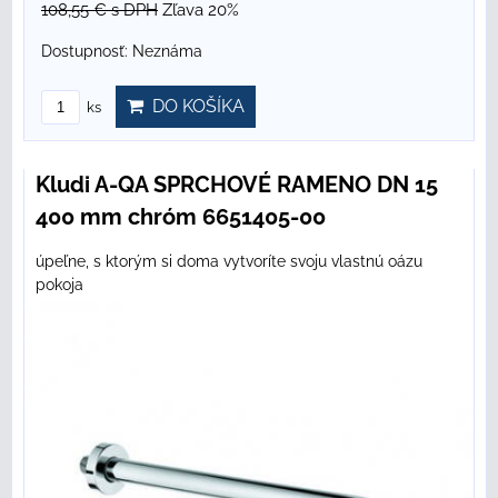
108,55 €
s DPH
Zľava 20%
Dostupnosť:
Neznáma
DO KOŠÍKA
ks
Kludi A-QA SPRCHOVÉ RAMENO DN 15
400 mm chróm 6651405-00
úpeľne, s ktorým si doma vytvoríte svoju vlastnú oázu
pokoja