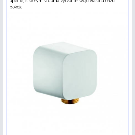
úpeľne, s ktorým si doma vytvoríte svoju vlastnú oázu
pokoja