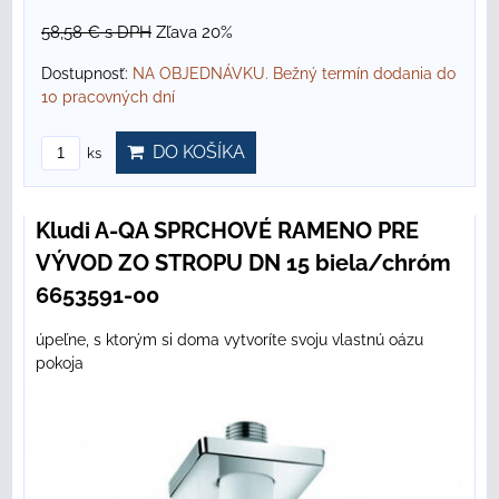
58,58 €
s DPH
Zľava 20%
Dostupnosť:
NA OBJEDNÁVKU. Bežný termín dodania do
10 pracovných dní
DO KOŠÍKA
ks
Kludi A-QA SPRCHOVÉ RAMENO PRE
VÝVOD ZO STROPU DN 15 biela/chróm
6653591-00
úpeľne, s ktorým si doma vytvoríte svoju vlastnú oázu
pokoja