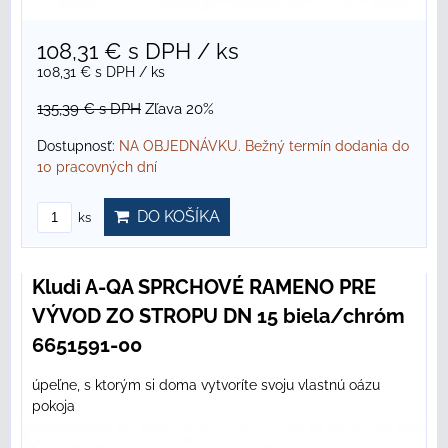
108,31 €
s DPH
/ ks
108,31 €
s DPH
/ ks
135,39 €
s DPH
Zľava 20%
Dostupnosť:
NA OBJEDNÁVKU. Bežný termín dodania do
10 pracovných dní
DO KOŠÍKA
ks
Kludi A-QA SPRCHOVÉ RAMENO PRE
VÝVOD ZO STROPU DN 15 biela/chróm
6651591-00
úpeľne, s ktorým si doma vytvoríte svoju vlastnú oázu
pokoja