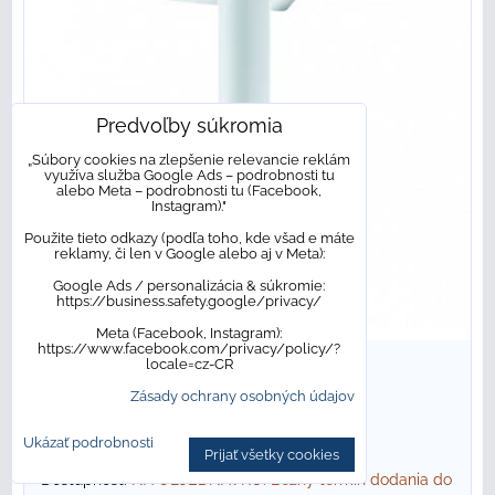
Predvoľby súkromia
„Súbory cookies na zlepšenie relevancie reklám
využíva služba Google Ads – podrobnosti tu
alebo Meta – podrobnosti tu (Facebook,
Instagram)."
Použite tieto odkazy (podľa toho, kde všad e máte
reklamy, či len v Google alebo aj v Meta):
Google Ads / personalizácia & súkromie:
https://business.safety.google/privacy/
Meta (Facebook, Instagram):
https://www.facebook.com/privacy/policy/?
locale=cz-CR
46,87 €
s DPH
/ ks
Zásady ochrany osobných údajov
46,87 €
s DPH
/ ks
58,58 €
s DPH
Zľava 20%
Ukázať podrobnosti
Prijať všetky cookies
Dostupnosť:
NA OBJEDNÁVKU. Bežný termín dodania do