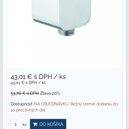
43,01 €
s DPH
/ ks
43,01 €
s DPH
/ ks
53,76 €
s DPH
Zľava 20%
Dostupnosť:
NA OBJEDNÁVKU. Bežný termín dodania do
10 pracovných dní
DO KOŠÍKA
ks