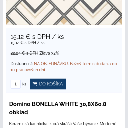
15,12 €
s DPH
/ ks
15,12 €
s DPH
/ ks
22,24 €
s DPH
Zľava 32%
Dostupnosť:
NA OBJEDNÁVKU. Bežný termín dodania do
10 pracovných dní
DO KOŠÍKA
ks
Domino BONELLA WHITE 30,8X60,8
obklad
Keramická kachlička, ktorá skrášli Vaše bývanie. Moderné