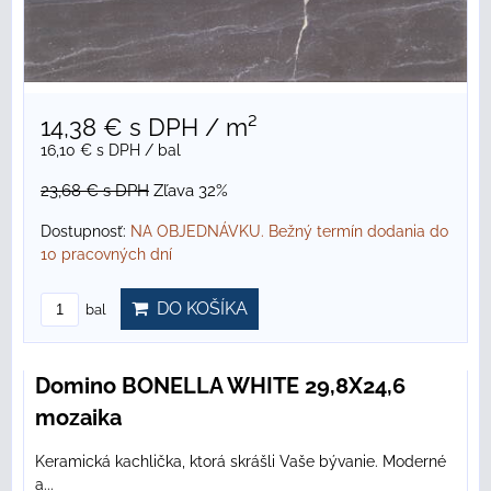
14,38 €
s DPH
/ m²
16,10 €
s DPH
/ bal
23,68 €
s DPH
Zľava 32%
Dostupnosť:
NA OBJEDNÁVKU. Bežný termín dodania do
10 pracovných dní
DO KOŠÍKA
bal
Domino BONELLA WHITE 29,8X24,6
mozaika
Keramická kachlička, ktorá skrášli Vaše bývanie. Moderné
a...