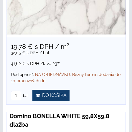
19,78 €
s DPH
/ m²
32,05 €
s DPH
/ bal
41,62 €
s DPH
Zľava 23%
Dostupnosť:
NA OBJEDNÁVKU. Bežný termín dodania do
10 pracovných dní
DO KOŠÍKA
bal
Domino BONELLA WHITE 59,8X59,8
dlažba