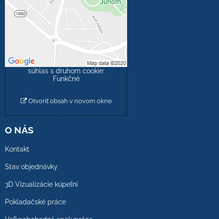
Prajete si načítať externý
obsah?
Povoliť tentokrát
Povoliť a zapamätať -
súhlas s druhom cookie:
Funkčné
Otvoriť obsah v novom okne
O NÁS
Kontakt
Stav objednávky
3D Vizualizácie kúpeľní
Pokladačské práce