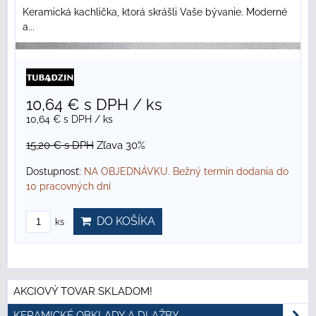
Keramická kachlička, ktorá skrášli Vaše bývanie. Moderné
a...
10,64 €
s DPH
/ ks
10,64 €
s DPH
/ ks
15,20 €
s DPH
Zľava 30%
Dostupnosť:
NA OBJEDNÁVKU. Bežný termín dodania do
10 pracovných dní
DO KOŠÍKA
ks
AKCIOVÝ TOVAR SKLADOM!
KERAMICKÉ OBKLADY A DLAŽBY