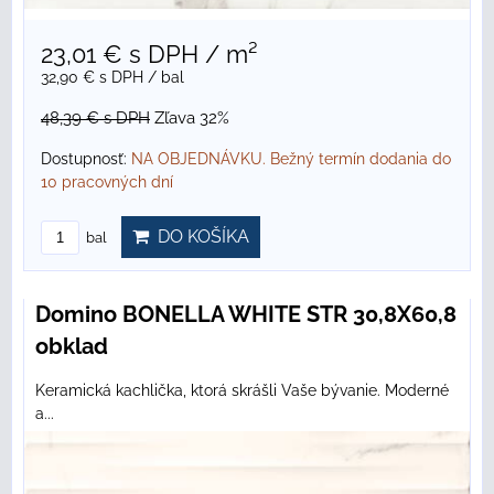
23,01 €
s DPH
/ m²
32,90 €
s DPH
/ bal
48,39 €
s DPH
Zľava 32%
Dostupnosť:
NA OBJEDNÁVKU. Bežný termín dodania do
10 pracovných dní
DO KOŠÍKA
bal
Domino BONELLA WHITE STR 30,8X60,8
obklad
Keramická kachlička, ktorá skrášli Vaše bývanie. Moderné
a...