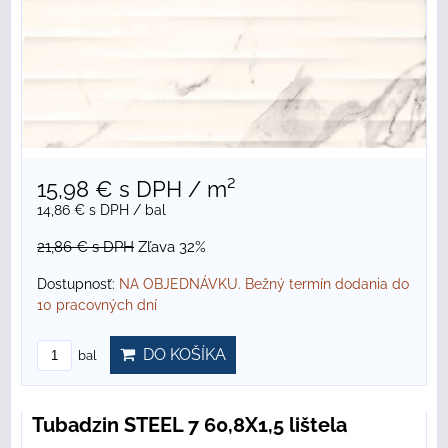
15,98 €
s DPH
/ m²
14,86 €
s DPH
/ bal
21,86 €
s DPH
Zľava 32%
Dostupnosť:
NA OBJEDNÁVKU. Bežný termín dodania do
10 pracovných dní
DO KOŠÍKA
bal
Tubadzin STEEL 7 60,8X1,5 lištela