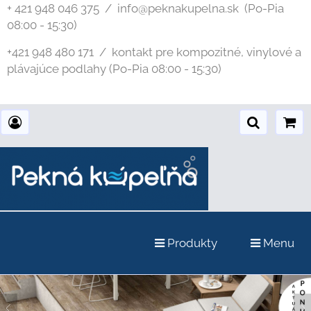
+ 421 948 046 375 / info@peknakupelna.sk
(Po-Pia
08:00 - 15:30)
+421 948 480 171 / kontakt pre kompozitné, vinylové a
plávajúce podlahy (Po-Pia 08:00 - 15:30)
Produkty
Menu