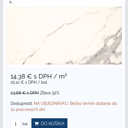
a...
14,38 €
s DPH
/ m²
16,10 €
s DPH
/ bal
23,68 €
s DPH
Zľava 32%
Dostupnosť:
NA OBJEDNÁVKU. Bežný termín dodania do
10 pracovných dní
DO KOŠÍKA
bal