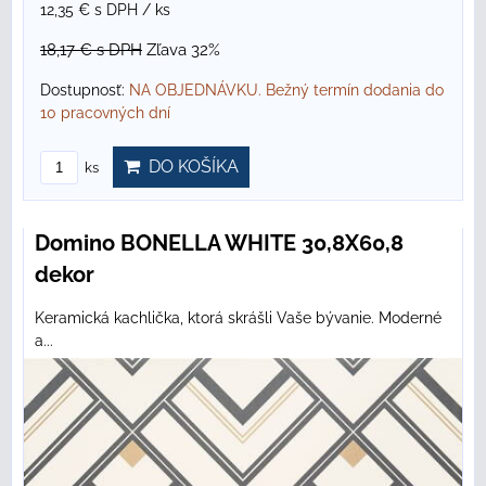
12,35 €
s DPH
/ ks
18,17 €
s DPH
Zľava 32%
Dostupnosť:
NA OBJEDNÁVKU. Bežný termín dodania do
10 pracovných dní
DO KOŠÍKA
ks
Domino BONELLA WHITE 30,8X60,8
dekor
Keramická kachlička, ktorá skrášli Vaše bývanie. Moderné
a...