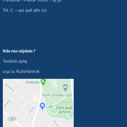
Pondelok - Piatok: 08:00 - 15:30
Tel. č.: + 421 948 480 171
Kde nás nájdete ?
Textilná 2569
034 01 Ružomberok
Externý obsah je
blokovaný Voľbami
súkromia
Prajete si načítať externý
obsah?