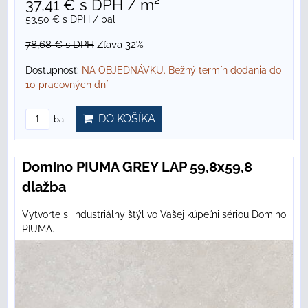
37,41 €
s DPH
/ m²
53,50 €
s DPH
/ bal
78,68 €
s DPH
Zľava 32%
Dostupnosť:
NA OBJEDNÁVKU. Bežný termín dodania do
10 pracovných dní
DO KOŠÍKA
bal
Domino PIUMA GREY LAP 59,8x59,8
dlažba
Vytvorte si industriálny štýl vo Vašej kúpeľni sériou Domino
PIUMA.