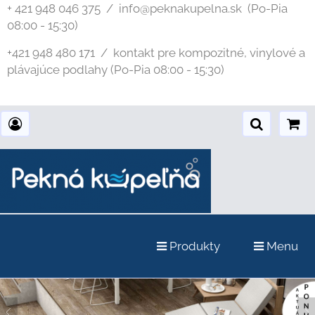
+ 421 948 046 375 / info@peknakupelna.sk
(Po-Pia
08:00 - 15:30)
+421 948 480 171 / kontakt pre kompozitné, vinylové a
plávajúce podlahy (Po-Pia 08:00 - 15:30)
Produkty
Menu