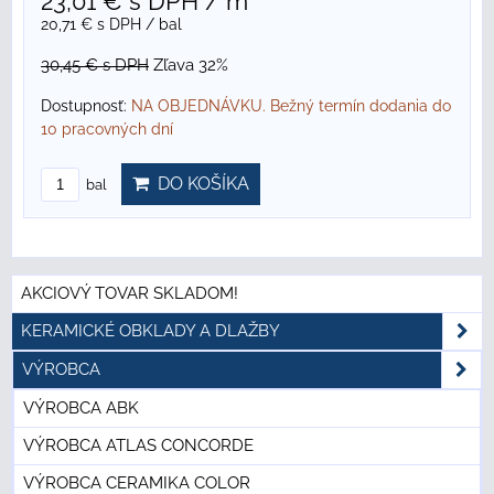
23,01 €
s DPH
/ m²
20,71 €
s DPH
/ bal
30,45 €
s DPH
Zľava 32%
Dostupnosť:
NA OBJEDNÁVKU. Bežný termín dodania do
10 pracovných dní
DO KOŠÍKA
bal
AKCIOVÝ TOVAR SKLADOM!
KERAMICKÉ OBKLADY A DLAŽBY
VÝROBCA
VÝROBCA ABK
VÝROBCA ATLAS CONCORDE
VÝROBCA CERAMIKA COLOR