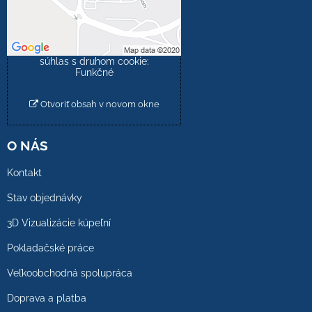
Povoliť tentokrát
Povoliť a zapamätať -
súhlas s druhom cookie:
Funkčné
Otvoriť obsah v novom okne
O NÁS
Kontakt
Stav objednávky
3D Vizualizácie kúpeľní
Pokladačské práce
Veľkoobchodná spolupráca
Doprava a platba