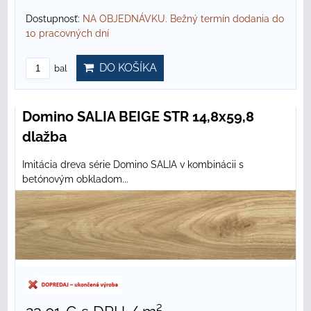
Dostupnosť:
NA OBJEDNÁVKU. Bežný termín dodania do
10 pracovných dní
DO KOŠÍKA
bal
Domino SALIA BEIGE STR 14,8x59,8
dlažba
Imitácia dreva série Domino SALIA v kombinácii s
betónovým obkladom...