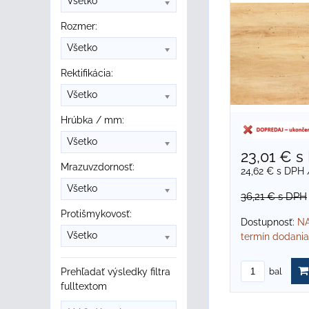
Všetko
Rozmer:
Všetko
Rektifikácia:
Všetko
Hrúbka / mm:
Všetko
23,01 €
s
Mrazuvzdornosť:
24,62 €
s DPH
Všetko
36,21 €
s DPH
Protišmykovosť:
Dostupnosť:
NA
Všetko
termín dodania
Prehľadať výsledky filtra
bal
fulltextom