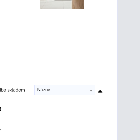
Názov
Iba skladom
9
e