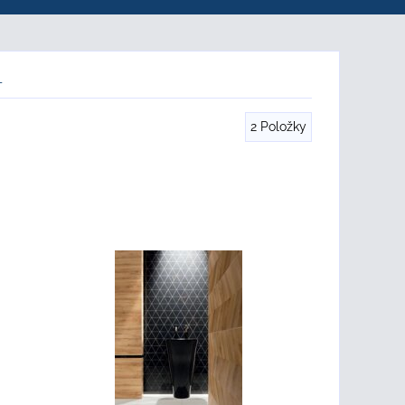
T
2
Položky