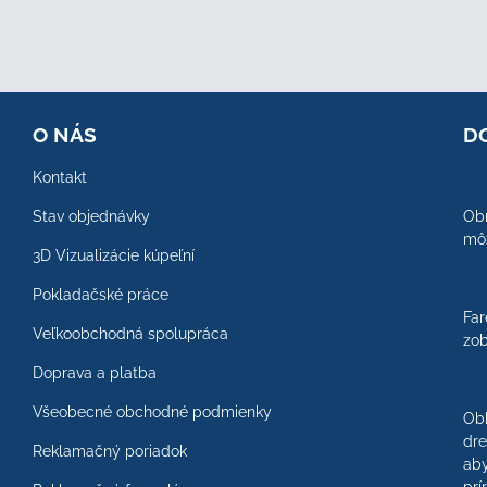
O NÁS
D
Kontakt
Stav objednávky
Obr
môž
3D Vizualizácie kúpeľní
Pokladačské práce
Far
Veľkoobchodná spolupráca
zob
Doprava a platba
Všeobecné obchodné podmienky
Ob
dre
Reklamačný poriadok
aby