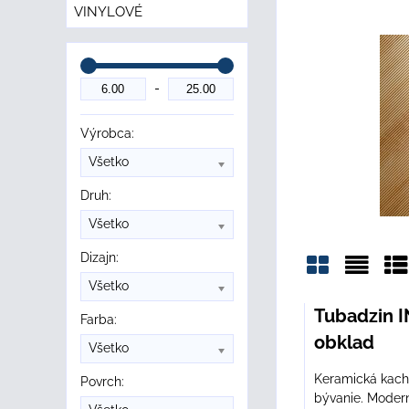
VINYLOVÉ
Výrobca:
Všetko
Druh:
Všetko
Dizajn:
Všetko
Mriežka
Zozn
Ta
Tubadzin I
Farba:
obklad
Všetko
Keramická kachl
Povrch:
bývanie. Modern