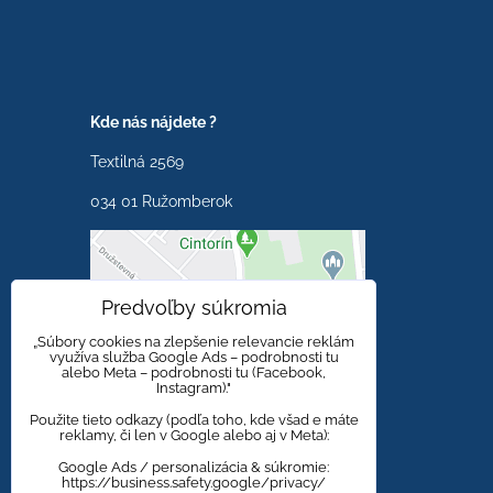
Kde nás nájdete ?
Textilná 2569
034 01 Ružomberok
Externý obsah je
Predvoľby súkromia
blokovaný Voľbami
súkromia
„Súbory cookies na zlepšenie relevancie reklám
využíva služba Google Ads – podrobnosti tu
alebo Meta – podrobnosti tu (Facebook,
Prajete si načítať externý
Instagram)."
obsah?
Použite tieto odkazy (podľa toho, kde všad e máte
reklamy, či len v Google alebo aj v Meta):
Povoliť tentokrát
Google Ads / personalizácia & súkromie:
https://business.safety.google/privacy/