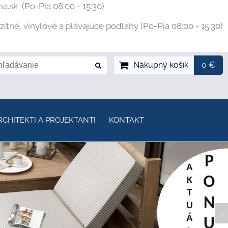
na.sk
(Po-Pia 08:00 - 15:30)
tné, vinylové a plávajúce podlahy (Po-Pia 08:00 - 15:30)
Nákupný košík
0 €
RCHITEKTI A PROJEKTANTI
KONTAKT