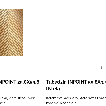
am
buľka
NPOINT 29,8X59,8
Tubadzin INPOINT 59,8X3,
lištela
ička, ktorá skrášli Vaše
Keramická kachlička, ktorá skrášli Vaš
é a...
bývanie. Moderné a...