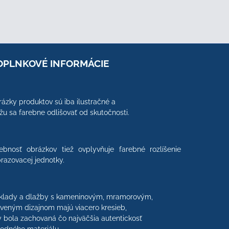
OPLNKOVÉ INFORMÁCIE
ázky produktov sú iba ilustračné a
u sa farebne odlišovať od skutočnosti.
ebnosť obrázkov tiež ovplyvňuje farebné rozlíšenie
razovacej jednotky.
klady a dlažby s kameninovým, mramorovým,
veným dizajnom majú viacero kresieb,
 bola zachovaná čo najväčšia autentickosť