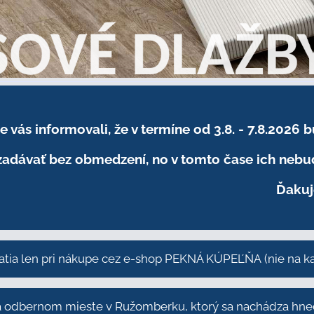
sme vás informovali, že v termíne od 3.8. - 7.8
adávať bez obmedzení, no v tomto čase ich nebud
Ďakuj
atia len pri nákupe cez e-shop PEKNÁ KÚPEĽŇA
(nie na 
odbernom mieste v Ružomberku, ktorý sa nachádza hneď 