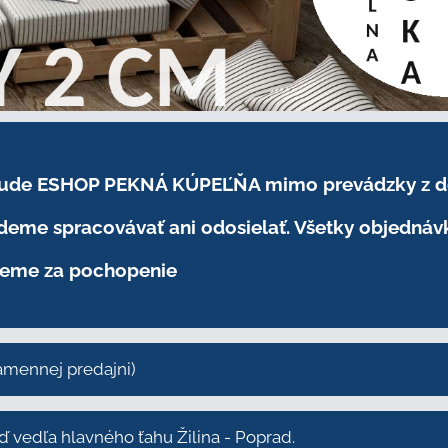
.2026 bude ESHOP PEKNÁ KÚPEĽŇA mimo prevádzky
z 
eme spracovávať ani odosielať. Všetky objednáv
eme za pochopenie
kamennej predajni)
vedľa hlavného ťahu Žilina - Poprad.