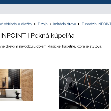
ké obklady a dlažby
Dizajn
Imitácia dreva
Tubadzin INPOIN
 INPOINT | Pekná kúpeľňa
né drevom navodzujú dojem klasickej kúpeľne, ktorá je štýlová.