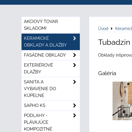
AKCIOVÝ TOVAR
SKLADOM!
Úvod
Keramic
KERAMICKÉ
Tubadzin
OBKLADY A DLAŽBY
FASÁDNE OBKLADY
Obklady inšpirova
EXTERIÉROVÉ
DLAŽBY
Galéria
SANITA A
VYBAVENIE DO
KÚPEĽNE
SAPHO KS
PODLAHY -
PLÁVAJÚCE
KOMPOZITNÉ