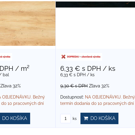
 DPH
/ m²
6,33 €
s DPH
/ ks
/ bal
6,33 €
s DPH
/ ks
Zľava 32%
9,30 €
s DPH
Zľava 32%
 OBJEDNÁVKU. Bežný
Dostupnosť:
NA OBJEDNÁVKU. Bežný
 do 10 pracovných dní
termín dodania do 10 pracovných dní
DO KOŠÍKA
DO KOŠÍKA
ks