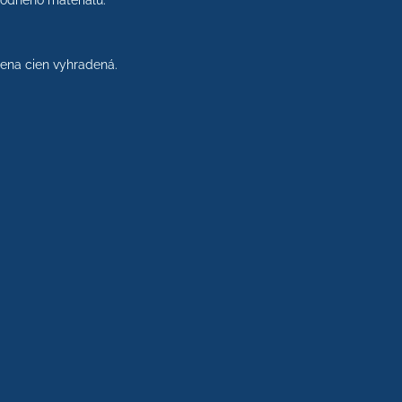
rodného materiálu.
na cien vyhradená.