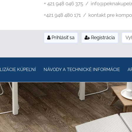
+ 421 948 046 375 / info@peknakupel
+421 948 480 171 / kontakt pre kompozi
Prihlásiť sa
Registrácia
LIZÁCIE KÚPEĽNÍ
NÁVODY A TECHNICKÉ INFORMÁCIE
A