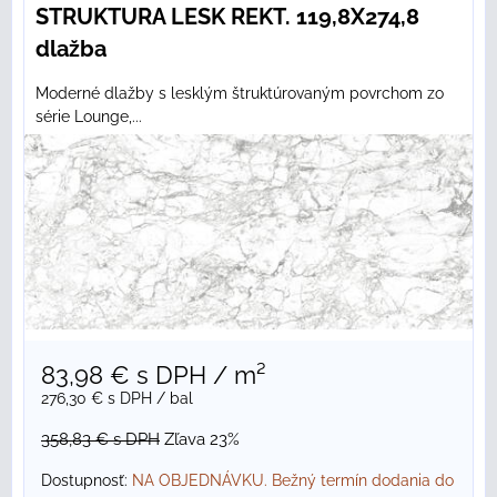
STRUKTURA LESK REKT. 119,8X274,8
dlažba
Moderné dlažby s lesklým štruktúrovaným povrchom zo
série Lounge,...
83,98 €
s DPH
/ m²
276,30 €
s DPH
/ bal
358,83 €
s DPH
Zľava 23%
Dostupnosť:
NA OBJEDNÁVKU. Bežný termín dodania do