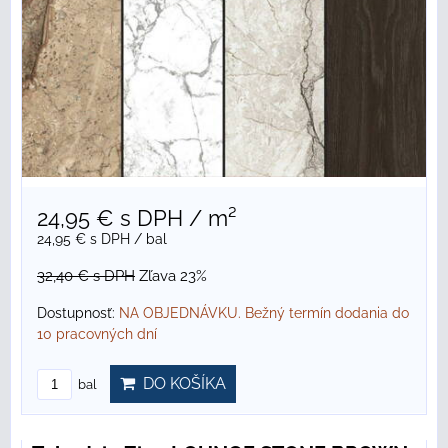
24,95 €
s DPH
/ m²
24,95 €
s DPH
/ bal
32,40 €
s DPH
Zľava 23%
Dostupnosť:
NA OBJEDNÁVKU. Bežný termín dodania do
10 pracovných dní
DO KOŠÍKA
bal