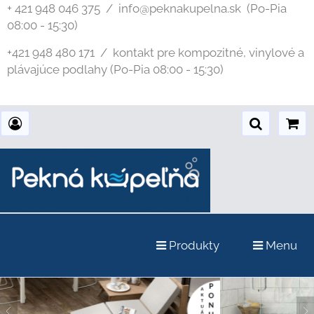
+ 421 948 046 375 / info@peknakupelna.sk
(Po-Pia
08:00 - 15:30)
+421 948 480 171 / kontakt pre kompozitné, vinylové a
plávajúce podlahy (Po-Pia 08:00 - 15:30)
Produkty
Menu