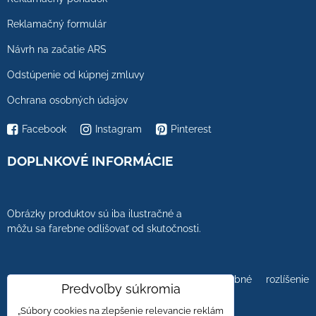
Reklamačný formulár
Návrh na začatie ARS
Odstúpenie od kúpnej zmluvy
Ochrana osobných údajov
Facebook
Instagram
Pinterest
DOPLNKOVÉ INFORMÁCIE
Obrázky produktov sú iba ilustračné a
môžu sa farebne odlišovať od skutočnosti.
Farebnosť obrázkov tiež ovplyvňuje farebné rozlíšenie
Predvoľby súkromia
zobrazovacej jednotky.
„Súbory cookies na zlepšenie relevancie reklám