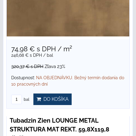
74,98 €
s DPH
/ m²
246,68 €
s DPH
/ bal
320,37 €
s DPH
Zľava 23%
Dostupnosť:
NA OBJEDNÁVKU. Bežný termín dodania do
10 pracovných dní
DO KOŠÍKA
bal
Tubadzin Zien LOUNGE METAL
STRUKTURA MAT REKT. 59,8X119,8