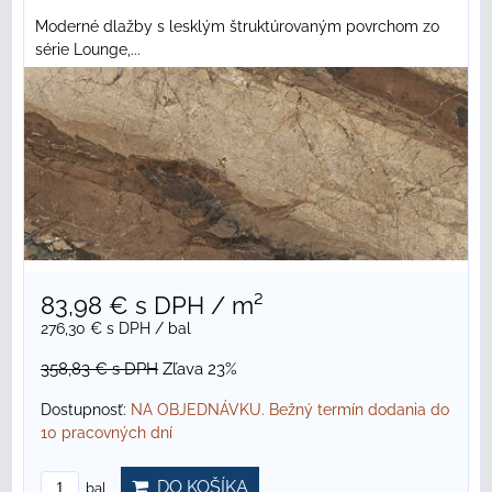
Moderné dlažby s lesklým štruktúrovaným povrchom zo
série Lounge,...
83,98 €
s DPH
/ m²
276,30 €
s DPH
/ bal
358,83 €
s DPH
Zľava 23%
Dostupnosť:
NA OBJEDNÁVKU. Bežný termín dodania do
10 pracovných dní
DO KOŠÍKA
bal