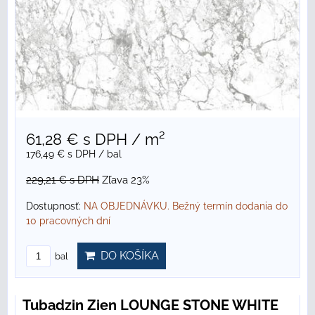
61,28 €
s DPH
/ m²
176,49 €
s DPH
/ bal
229,21 €
s DPH
Zľava 23%
Dostupnosť:
NA OBJEDNÁVKU. Bežný termín dodania do
10 pracovných dní
DO KOŠÍKA
bal
Tubadzin Zien LOUNGE STONE WHITE