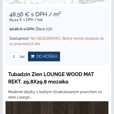
48,56 €
s DPH
/ m²
69,44 €
s DPH
/ bal
90,18 €
s DPH
Zľava 23%
Dostupnosť:
NA OBJEDNÁVKU. Bežný termín dodania do
10 pracovných dní
DO KOŠÍKA
bal
Tubadzin Zien LOUNGE WOOD MAT
REKT. 29,8X29,8 mozaika
Moderné dlažby s lesklým štruktúrovaným povrchom zo
série Lounge,...