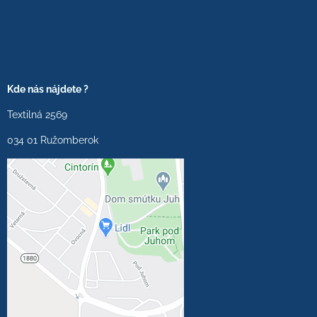
Kde nás nájdete ?
Textilná 2569
034 01 Ružomberok
Externý obsah je
blokovaný Voľbami
súkromia
Prajete si načítať externý
obsah?
Povoliť tentokrát