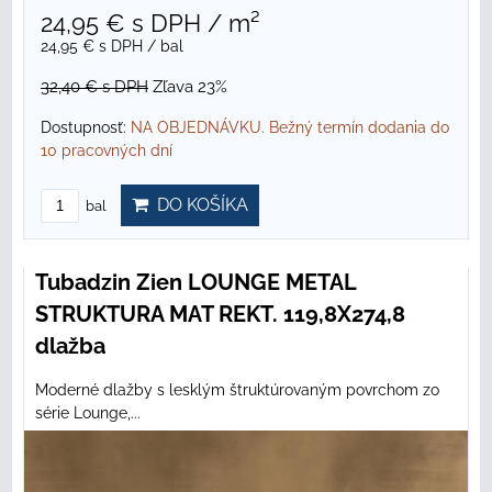
24,95 €
s DPH
/ m²
24,95 €
s DPH
/ bal
32,40 €
s DPH
Zľava 23%
Dostupnosť:
NA OBJEDNÁVKU. Bežný termín dodania do
10 pracovných dní
DO KOŠÍKA
bal
Tubadzin Zien LOUNGE METAL
STRUKTURA MAT REKT. 119,8X274,8
dlažba
Moderné dlažby s lesklým štruktúrovaným povrchom zo
série Lounge,...