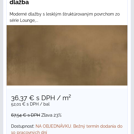
dlažba
Moderné dlažby s lesklým štruktúrovaným povrchom zo
série Lounge,...
36,37 €
s DPH
/ m²
52,01 €
s DPH
/ bal
67,54 €
s DPH
Zľava 23%
Dostupnosť:
NA OBJEDNÁVKU. Bežný termín dodania do
10 pracovných dní