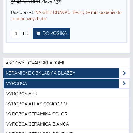
32,40 €
s DPH
Zľava 23%
Dostupnosť:
NA OBJEDNÁVKU. Bežný termín dodania do
10 pracovných dní
DO KOŠÍKA
bal
AKCIOVÝ TOVAR SKLADOM!
KERAMICKÉ OBKLADY A DLAŽBY
VÝROBCA
VÝROBCA ABK
VÝROBCA ATLAS CONCORDE
VÝROBCA CERAMIKA COLOR
VÝROBCA CERAMICA BIANCA