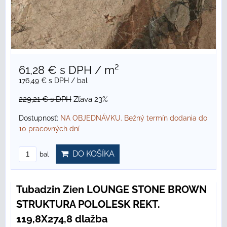
61,28 €
s DPH
/ m²
176,49 €
s DPH
/ bal
229,21 €
s DPH
Zľava 23%
Dostupnosť:
NA OBJEDNÁVKU. Bežný termín dodania do
10 pracovných dní
DO KOŠÍKA
bal
Tubadzin Zien LOUNGE STONE BROWN
STRUKTURA POLOLESK REKT.
119,8X274,8 dlažba