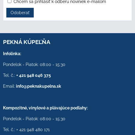
Chcem sa prihlásiť k odberu noviniek e-mailom
Odoberať
PEKNÁ KÚPEĽŇA
Infolinka:
Pondelok - Piatok: 08:00 - 15:30
Tel. č.:
+ 421 948 046 375
Email:
info@peknakupelna.sk
Kompozitné, vinylové a plávajúce podlahy:
Pondelok - Piatok: 08:00 - 15:30
Tel. č.: + 421 948 480 171