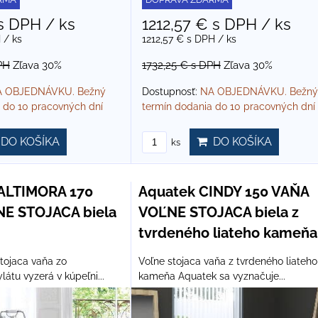
s DPH
/ ks
1212,57 €
s DPH
/ ks
H
/ ks
1212,57 €
s DPH
/ ks
PH
Zľava 30%
1732,25 €
s DPH
Zľava 30%
 OBJEDNÁVKU. Bežný
Dostupnosť:
NA OBJEDNÁVKU. Bežný
 do 10 pracovných dní
termín dodania do 10 pracovných dní
DO KOŠÍKA
DO KOŠÍKA
ks
ALTIMORA 170
Aquatek CINDY 150 VAŇA
E STOJACA biela
VOĽNE STOJACA biela z
tvrdeného liateho kameňa
tojaca vaňa zo
Voľne stojaca vaňa z tvrdeného liateho
látu vyzerá v kúpeľni...
kameňa Aquatek sa vyznačuje...