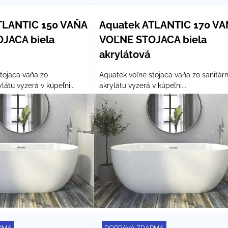
TLANTIC 150 VAŇA
Aquatek ATLANTIC 170 VA
JACA biela
VOĽNE STOJACA biela
akrylátová
tojaca vaňa zo
Aquatek voľne stojaca vaňa zo sanitár
látu vyzerá v kúpeľni...
akrylátu vyzerá v kúpeľni...
RMA
DOPRAVA ZDARMA