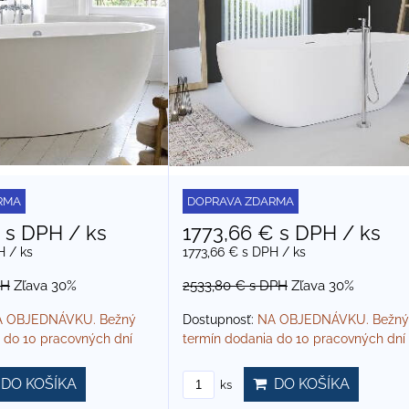
RMA
DOPRAVA ZDARMA
€
s DPH
/ ks
1773,66 €
s DPH
/ ks
H
/ ks
1773,66 €
s DPH
/ ks
PH
Zľava 30%
2533,80 €
s DPH
Zľava 30%
 OBJEDNÁVKU. Bežný
Dostupnosť:
NA OBJEDNÁVKU. Bežný
 do 10 pracovných dní
termín dodania do 10 pracovných dní
DO KOŠÍKA
DO KOŠÍKA
ks