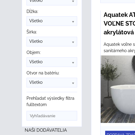
Všetko
Dĺžka:
Aquatek A
Všetko
VOĽNE STO
akrylátová
Šírka:
Všetko
Aquatek voľne s
sanitárneho akry
Objem:
Všetko
Otvor na batériu:
Všetko
Prehľadať výsledky filtra
fulltextom
NAŠI DODÁVATELIA
DOPRAVA ZDA