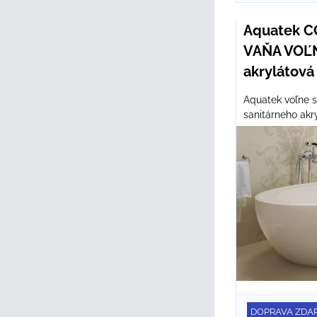
Aquatek 
VAŇA VOĽN
akrylátová
Aquatek voľne s
sanitárneho akry
DOPRAVA ZDA