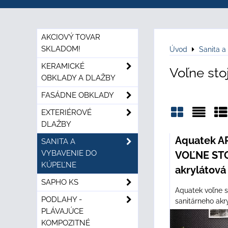
AKCIOVÝ TOVAR
SKLADOM!
Úvod
Sanita a
KERAMICKÉ
Voľne sto
OBKLADY A DLAŽBY
FASÁDNE OBKLADY
EXTERIÉROVÉ
DLAŽBY
Mriežka
Zozn
Ta
Aquatek A
SANITA A
VYBAVENIE DO
VOĽNE STO
KÚPEĽNE
akrylátová
SAPHO KS
Aquatek voľne s
PODLAHY -
sanitárneho akry
PLÁVAJÚCE
KOMPOZITNÉ