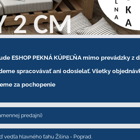
.2026 bude ESHOP PEKNÁ KÚPEĽŇA mimo prevádzky
z 
eme spracovávať ani odosielať. Všetky objednáv
eme za pochopenie
kamennej predajni)
vedľa hlavného ťahu Žilina - Poprad.