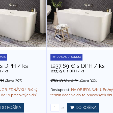
RMA
DOPRAVA ZDARMA
s DPH
/ ks
1237,69 €
s DPH
/ ks
H
/ ks
1237,69 €
s DPH
/ ks
PH
Zľava 30%
1768,13 €
s DPH
Zľava 30%
 OBJEDNÁVKU. Bežný
Dostupnosť:
NA OBJEDNÁVKU. Bežný
 do 10 pracovných dní
termín dodania do 10 pracovných dní
DO KOŠÍKA
DO KOŠÍKA
ks