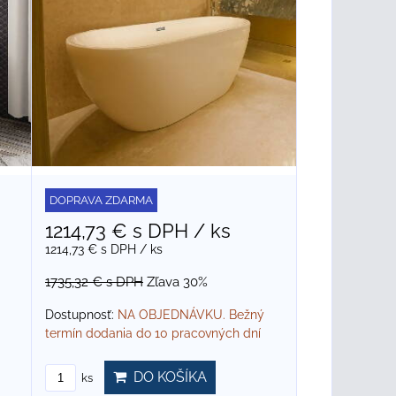
DOPRAVA ZDARMA
1214,73 €
s DPH
/ ks
1214,73 €
s DPH
/ ks
1735,32 €
s DPH
Zľava 30%
Dostupnosť:
NA OBJEDNÁVKU. Bežný
termín dodania do 10 pracovných dní
DO KOŠÍKA
ks