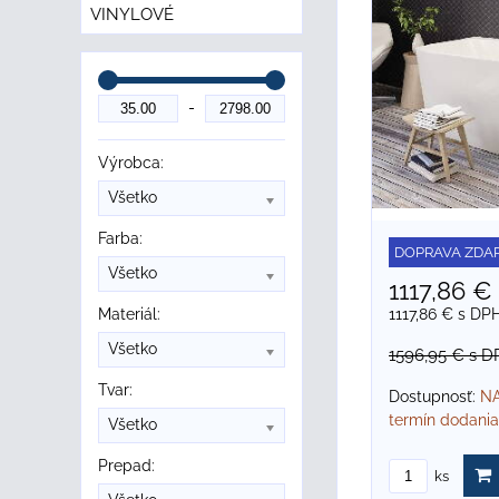
VINYLOVÉ
Výrobca:
Všetko
Farba:
DOPRAVA ZDA
Všetko
1117,86 €
1117,86 €
s DP
Materiál:
Všetko
1596,95 €
s D
Tvar:
Dostupnosť:
NA
termín dodania
Všetko
Prepad:
ks