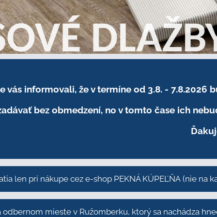
sme vás informovali, že v termíne od 3.8. - 7.8
adávať bez obmedzení, no v tomto čase ich nebud
Ďakuj
atia len pri nákupe cez e-shop PEKNÁ KÚPEĽŇA
(nie na 
odbernom mieste v Ružomberku, ktorý sa nachádza hneď 