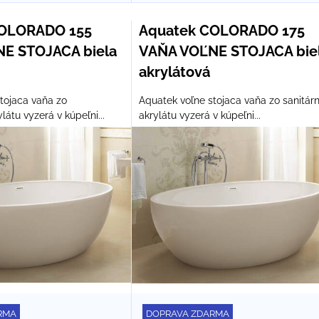
COLORADO 155
Aquatek COLORADO 175
E STOJACA biela
VAŇA VOĽNE STOJACA bie
akrylátová
tojaca vaňa zo
Aquatek voľne stojaca vaňa zo sanitár
látu vyzerá v kúpeľni...
akrylátu vyzerá v kúpeľni...
RMA
DOPRAVA ZDARMA