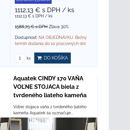
1112,13 €
s DPH
/ ks
1112,13 €
s DPH
/ ks
1588,75 €
s DPH
Zľava 30%
Dostupnosť:
NA OBJEDNÁVKU. Bežný
termín dodania do 10 pracovných dní
DO KOŠÍKA
ks
Aquatek CINDY 170 VAŇA
VOĽNE STOJACA biela z
tvrdeného liateho kameňa
Voľne stojaca vaňa z tvrdeného liateho
kameňa Aquatek sa vyznačuje...