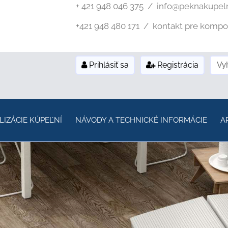
+ 421 948 046 375 / info@peknakupel
+421 948 480 171 / kontakt pre kompozi
Prihlásiť sa
Registrácia
LIZÁCIE KÚPEĽNÍ
NÁVODY A TECHNICKÉ INFORMÁCIE
A