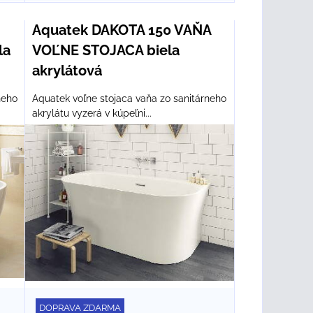
Aquatek DAKOTA 150 VAŇA
la
VOĽNE STOJACA biela
akrylátová
neho
Aquatek voľne stojaca vaňa zo sanitárneho
akrylátu vyzerá v kúpeľni...
DOPRAVA ZDARMA