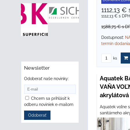
1112,13 €
1112,13 €
s DP
1588,75 €
s D
Dostupnosť:
NA
termín dodania
ks
Newsletter
Aquatek B
Odoberať naše novinky:
VAŇA VOĽN
akrylátová
Chcem sa prihlásiť k
odberu noviniek e-mailom
Aquatek voľne s
sanitárneho akry
Odoberať