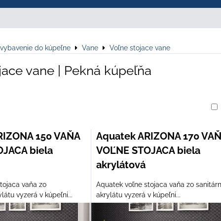
 vybavenie do kúpeľne
Vane
Voľne stojace vane
jace vane | Pekná kúpeľňa
am
buľka
RIZONA 150 VAŇA
Aquatek ARIZONA 170 VA
JACA biela
VOĽNE STOJACA biela
akrylátová
tojaca vaňa zo
Aquatek voľne stojaca vaňa zo sanitár
látu vyzerá v kúpeľni...
akrylátu vyzerá v kúpeľni...