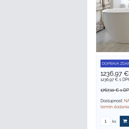
DOPRAVA ZDA
1236,97 
1236,97 €
s DP
1767,10 €
s D
Dostupnosť:
NA
termín dodania
ks