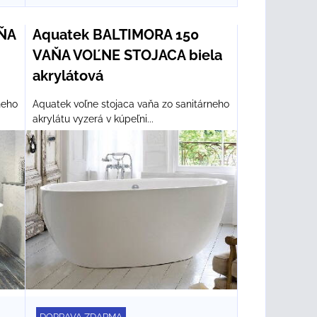
ŇA
Aquatek BALTIMORA 150
VAŇA VOĽNE STOJACA biela
akrylátová
neho
Aquatek voľne stojaca vaňa zo sanitárneho
akrylátu vyzerá v kúpeľni...
DOPRAVA ZDARMA