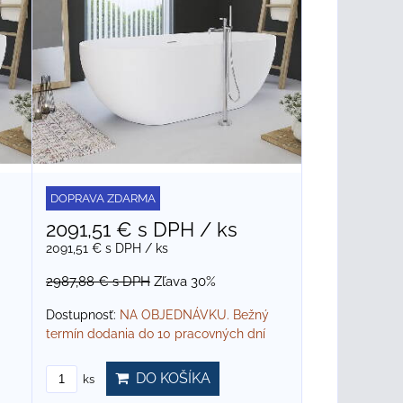
DOPRAVA ZDARMA
2091,51 €
s DPH
/ ks
2091,51 €
s DPH
/ ks
2987,88 €
s DPH
Zľava 30%
Dostupnosť:
NA OBJEDNÁVKU. Bežný
termín dodania do 10 pracovných dní
DO KOŠÍKA
ks