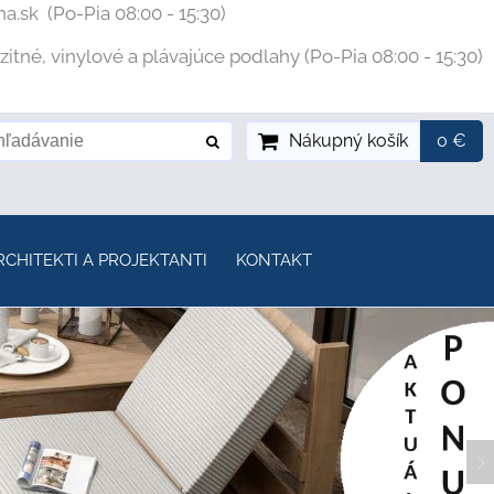
na.sk
(Po-Pia 08:00 - 15:30)
tné, vinylové a plávajúce podlahy (Po-Pia 08:00 - 15:30)
Nákupný košík
0 €
RCHITEKTI A PROJEKTANTI
KONTAKT