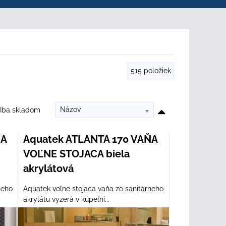
515
položiek
Názov
Iba skladom
ŇA
Aquatek ATLANTA 170 VAŇA
VOĽNE STOJACA biela
akrylátová
neho
Aquatek voľne stojaca vaňa zo sanitárneho
akrylátu vyzerá v kúpeľni...