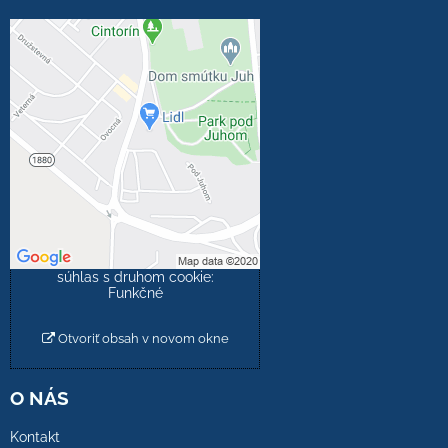
Externý obsah je
blokovaný Voľbami
súkromia
Prajete si načítať externý
obsah?
Povoliť tentokrát
Povoliť a zapamätať -
súhlas s druhom cookie:
Funkčné
Otvoriť obsah v novom okne
O NÁS
Kontakt