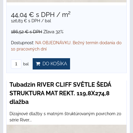
44,04 €
s DPH
/ m²
126,83 €
s DPH
/ bal
186,52 €
s DPH
Zľava 32%
Dostupnosť:
NA OBJEDNÁVKU. Bežný termín dodania do
10 pracovných dní
DO KOŠÍKA
bal
Tubadzin RIVER CLIFF SVĚTLE ŠEDÁ
STRUKTURA MAT REKT. 119,8X274,8
dlažba
Dizajnové dlažby s matným štruktúrovaným povrchom zo
série River...