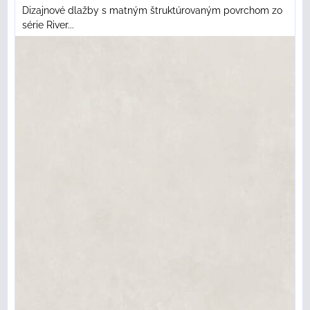
Dizajnové dlažby s matným štruktúrovaným povrchom zo
série River...