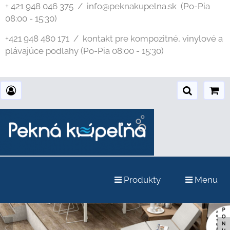
+ 421 948 046 375 / info@peknakupelna.sk
(Po-Pia
08:00 - 15:30)
+421 948 480 171 / kontakt pre kompozitné, vinylové a
plávajúce podlahy (Po-Pia 08:00 - 15:30)
Produkty
Menu