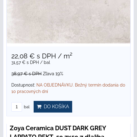
22,08 €
s DPH
/ m²
31,57 €
s DPH
/ bal
38,97 €
s DPH
Zľava 19%
Dostupnosť:
NA OBJEDNÁVKU. Bežný termín dodania do
10 pracovných dní
DO KOŠÍKA
bal
Zoya Ceramica DUST DARK GREY