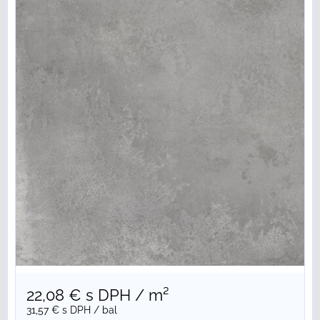
22,08 €
s DPH
/ m²
31,57 €
s DPH
/ bal