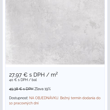
27,97 €
s DPH
/ m²
40 €
s DPH
/ bal
49,38 €
s DPH
Zľava 19%
Dostupnosť:
NA OBJEDNÁVKU. Bežný termín dodania do
10 pracovných dní