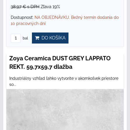
38,97 €
s DPH
Zľava 19%
Dostupnosť:
NA OBJEDNÁVKU. Bežný termín dodania do
10 pracovných dní
DO KOŠÍKA
bal
Zoya Ceramica DUST GREY LAPPATO
REKT. 59,7x59,7 dlažba
Industriálny vzhľad ľahko vytvoríte v akomkoľvek priestore
so...