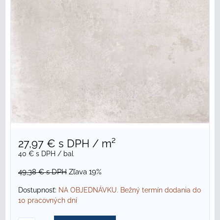
27,97 €
s DPH
/ m²
40 €
s DPH
/ bal
49,38 €
s DPH
Zľava 19%
Dostupnosť:
NA OBJEDNÁVKU. Bežný termín dodania do
10 pracovných dní