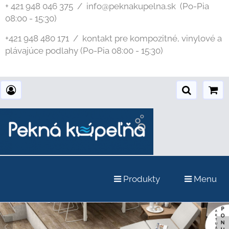
+ 421 948 046 375 / info@peknakupelna.sk
(Po-Pia
08:00 - 15:30)
+421 948 480 171 / kontakt pre kompozitné, vinylové a
plávajúce podlahy (Po-Pia 08:00 - 15:30)
Produkty
Menu