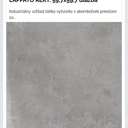
LAPPATO REKT. 59,7x59,7 dlažba
Industriálny vzhľad ľahko vytvoríte v akomkoľvek priestore
so...