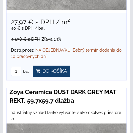
27,97 €
s DPH
/ m²
40 €
s DPH
/ bal
49,38 €
s DPH
Zľava 19%
Dostupnosť:
NA OBJEDNÁVKU. Bežný termín dodania do
10 pracovných dní
DO KOŠÍKA
bal
Zoya Ceramica DUST DARK GREY MAT
REKT. 59,7x59,7 dlažba
Industriálny vzhľad ľahko vytvoríte v akomkoľvek priestore
so...