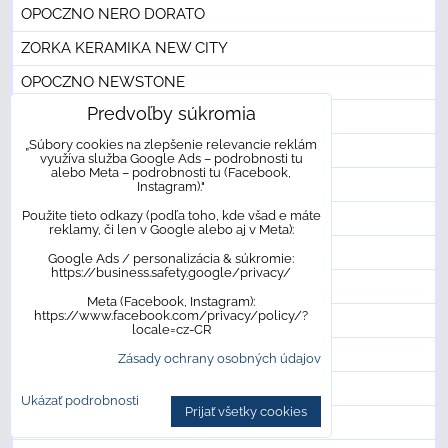
OPOCZNO NERO DORATO
ZORKA KERAMIKA NEW CITY
OPOCZNO NEWSTONE
Predvoľby súkromia
ECOCERAMIC NORWAY
„Súbory cookies na zlepšenie relevancie reklám
CERRAD NOTTA
využíva služba Google Ads – podrobnosti tu
alebo Meta – podrobnosti tu (Facebook,
NEW WAY NOTTINGHAM
Instagram)."
Použite tieto odkazy (podľa toho, kde všad e máte
NEW WAY NOVA
reklamy, či len v Google alebo aj v Meta):
ECOCERAMIC NOX
Google Ads / personalizácia & súkromie:
https://business.safety.google/privacy/
NEW WAY OASIS
Meta (Facebook, Instagram):
https://www.facebook.com/privacy/policy/?
DOMINO OAK
locale=cz-CR
ZOYA CERAMICA OCEAN
Zásady ochrany osobných údajov
MARAZZI OLTRE
Ukázať podrobnosti
Prijať všetky cookies
TUBADZIN ONICE