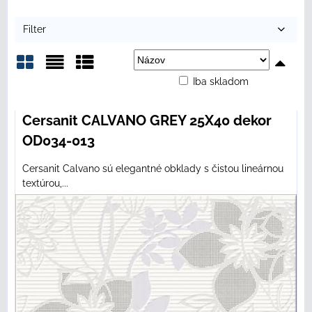
Filter
Iba skladom
Mriežka
Zoznam
Tabuľka
Cersanit CALVANO GREY 25X40 dekor
OD034-013
Cersanit Calvano sú elegantné obklady s čistou lineárnou
textúrou,...