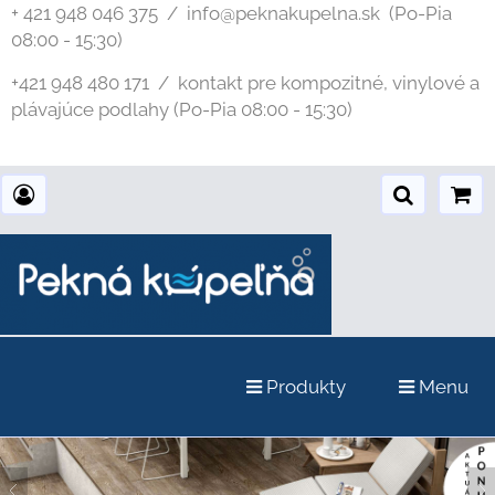
+ 421 948 046 375 / info@peknakupelna.sk
(Po-Pia
08:00 - 15:30)
+421 948 480 171 / kontakt pre kompozitné, vinylové a
plávajúce podlahy (Po-Pia 08:00 - 15:30)
Produkty
Menu