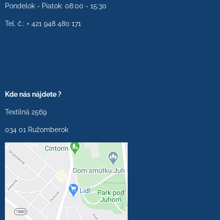
Pondelok - Piatok: 08:00 - 15:30
Tel. č.: + 421 948 480 171
Kde nás nájdete ?
Textilná 2569
034 01 Ružomberok
Externý obsah je
blokovaný Voľbami
súkromia
Prajete si načítať externý
obsah?