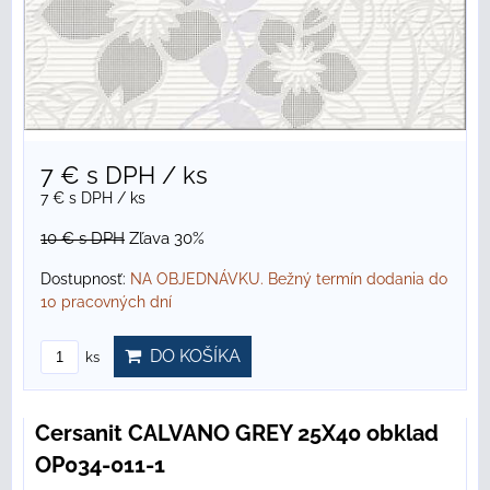
7 €
s DPH
/ ks
7 €
s DPH
/ ks
10 €
s DPH
Zľava 30%
Dostupnosť:
NA OBJEDNÁVKU. Bežný termín dodania do
10 pracovných dní
DO KOŠÍKA
ks
Cersanit CALVANO GREY 25X40 obklad
OP034-011-1