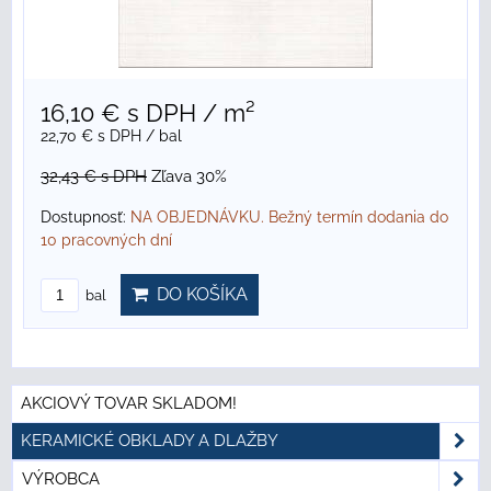
16,10 €
s DPH
/ m²
22,70 €
s DPH
/ bal
32,43 €
s DPH
Zľava 30%
Dostupnosť:
NA OBJEDNÁVKU. Bežný termín dodania do
10 pracovných dní
DO KOŠÍKA
bal
AKCIOVÝ TOVAR SKLADOM!
KERAMICKÉ OBKLADY A DLAŽBY
VÝROBCA