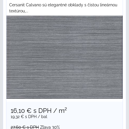
Cersanit Calvano sú elegantné obklady s čistou lineárnou
textúrou,...
16,10 €
s DPH
/ m²
19,32 €
s DPH
/ bal
27,60 €
s DPH
Zľava 30%