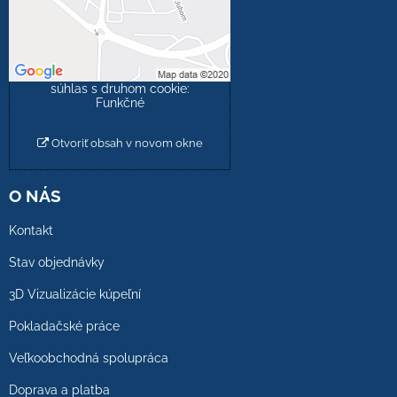
Povoliť tentokrát
Povoliť a zapamätať -
súhlas s druhom cookie:
Funkčné
Otvoriť obsah v novom okne
O NÁS
Kontakt
Stav objednávky
3D Vizualizácie kúpeľní
Pokladačské práce
Veľkoobchodná spolupráca
Doprava a platba