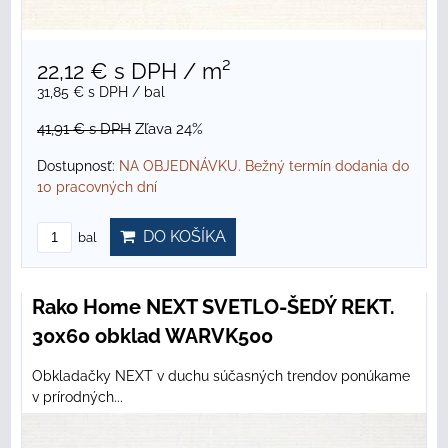
22,12 €
s DPH
/ m²
31,85 €
s DPH
/ bal
41,91 €
s DPH
Zľava 24%
Dostupnosť:
NA OBJEDNÁVKU. Bežný termín dodania do
10 pracovných dní
DO KOŠÍKA
bal
Rako Home NEXT SVETLO-ŠEDÝ REKT.
30x60 obklad WARVK500
Obkladačky NEXT v duchu súčasných trendov ponúkame
v prírodných...