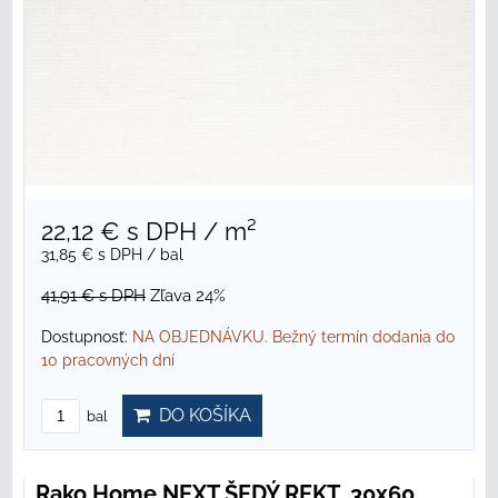
22,12 €
s DPH
/ m²
31,85 €
s DPH
/ bal
41,91 €
s DPH
Zľava 24%
Dostupnosť:
NA OBJEDNÁVKU. Bežný termín dodania do
10 pracovných dní
DO KOŠÍKA
bal
Rako Home NEXT ŠEDÝ REKT. 30x60