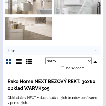
Filter
Iba skladom
Mriežka
Zoznam
Tabuľka
Rako Home NEXT BÉŽOVÝ REKT. 30x60
obklad WARVK505
Obkladačky NEXT v duchu súčasných trendov ponúkame
v prírodných...