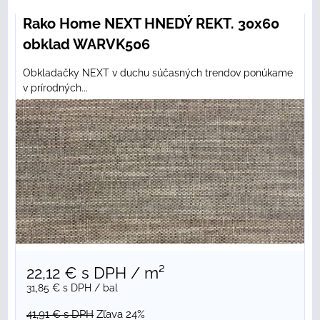
Rako Home NEXT HNEDÝ REKT. 30x60
obklad WARVK506
Obkladačky NEXT v duchu súčasných trendov ponúkame
v prírodných...
22,12 €
s DPH
/ m²
31,85 €
s DPH
/ bal
41,91 €
s DPH
Zľava 24%