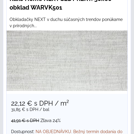
obklad WARVK501
Obkladačky NEXT v duchu súčasných trendov ponúkame
v prírodných...
22,12 €
s DPH
/ m²
31,85 €
s DPH
/ bal
41,91 €
s DPH
Zľava 24%
Dostupnosť:
NA OBJEDNÁVKU. Bežný termín dodania do