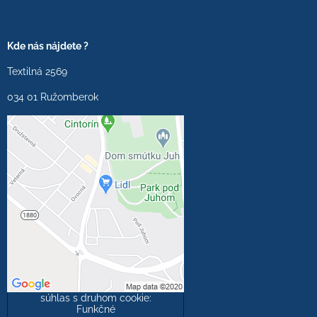
Kde nás nájdete ?
Textilná 2569
034 01 Ružomberok
Externý obsah je
blokovaný Voľbami
súkromia
Prajete si načítať externý
obsah?
Povoliť tentokrát
Povoliť a zapamätať -
súhlas s druhom cookie:
Funkčné