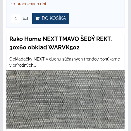
10 pracovných dní
DO KOŠÍKA
bal
Rako Home NEXT TMAVO ŠEDÝ REKT.
30x60 obklad WARVK502
Obkladačky NEXT v duchu súčasných trendov ponúkame
v prírodných...