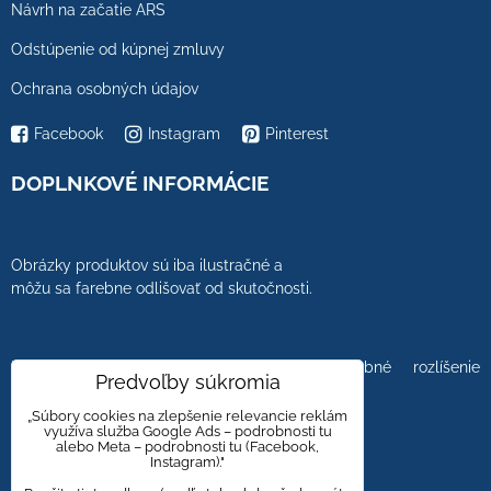
Návrh na začatie ARS
Odstúpenie od kúpnej zmluvy
Ochrana osobných údajov
Facebook
Instagram
Pinterest
DOPLNKOVÉ INFORMÁCIE
Obrázky produktov sú iba ilustračné a
môžu sa farebne odlišovať od skutočnosti.
Farebnosť obrázkov tiež ovplyvňuje farebné rozlíšenie
Predvoľby súkromia
zobrazovacej jednotky.
„Súbory cookies na zlepšenie relevancie reklám
využíva služba Google Ads – podrobnosti tu
alebo Meta – podrobnosti tu (Facebook,
Instagram)."
Obklady a dlažby s kameninovým, mramorovým,