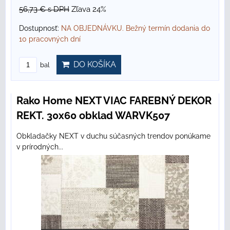
56,73 €
s DPH
Zľava 24%
Dostupnosť:
NA OBJEDNÁVKU. Bežný termín dodania do
10 pracovných dní
DO KOŠÍKA
bal
Rako Home NEXT VIAC FAREBNÝ DEKOR
REKT. 30x60 obklad WARVK507
Obkladačky NEXT v duchu súčasných trendov ponúkame
v prírodných...