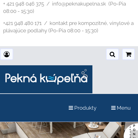
+ 421 948 046 375 / info@peknakupelna.sk
(Po-Pia
08:00 - 15:30)
+421 948 480 171 / kontakt pre kompozitné, vinylové a
plávajúce podlahy (Po-Pia 08:00 - 15:30)
Produkty
Menu