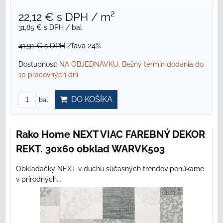
22,12 €
s DPH
/ m²
31,85 €
s DPH
/ bal
41,91 €
s DPH
Zľava 24%
Dostupnosť:
NA OBJEDNÁVKU. Bežný termín dodania do
10 pracovných dní
DO KOŠÍKA
bal
Rako Home NEXT VIAC FAREBNÝ DEKOR
REKT. 30x60 obklad WARVK503
Obkladačky NEXT v duchu súčasných trendov ponúkame
v prírodných...