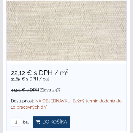
22,12 €
s DPH
/ m²
31,85 €
s DPH
/ bal
41,91 €
s DPH
Zľava 24%
Dostupnosť:
NA OBJEDNÁVKU. Bežný termín dodania do
10 pracovných dní
DO KOŠÍKA
bal