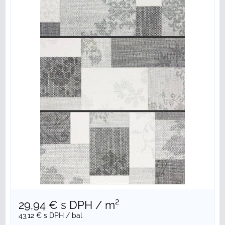
29,94 €
s DPH
/ m²
43,12 €
s DPH
/ bal