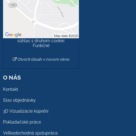
Prajete si načítať externý
obsah?
Povoliť tentokrát
Povoliť a zapamätať -
súhlas s druhom cookie:
Funkčné
Otvoriť obsah v novom okne
O NÁS
Kontakt
Stav objednávky
3D Vizualizácie kúpeľní
Pokladačské práce
Veľkoobchodná spolupráca