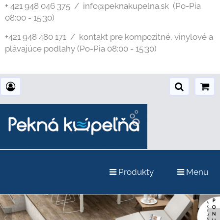
+ 421 948 046 375 / info@peknakupelna.sk
(Po-Pia
08:00 - 15:30)
+421 948 480 171 / kontakt pre kompozitné, vinylové a
plávajúce podlahy (Po-Pia 08:00 - 15:30)
Produkty
Menu