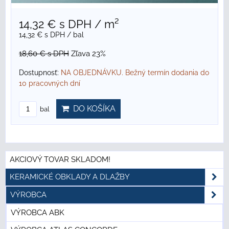
14,32 €
s DPH
/ m²
14,32 €
s DPH
/ bal
18,60 €
s DPH
Zľava 23%
Dostupnosť:
NA OBJEDNÁVKU. Bežný termín dodania do
10 pracovných dní
DO KOŠÍKA
bal
AKCIOVÝ TOVAR SKLADOM!
KERAMICKÉ OBKLADY A DLAŽBY
VÝROBCA
VÝROBCA ABK