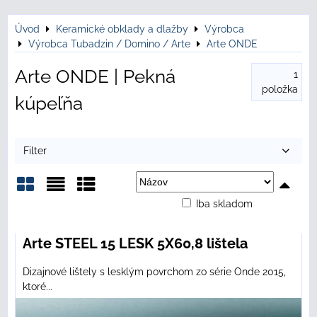
Úvod
Keramické obklady a dlažby
Výrobca
Výrobca Tubadzin / Domino / Arte
Arte ONDE
Arte ONDE | Pekná
1
položka
kúpeľňa
Filter
Iba skladom
Mriežka
Zoznam
Tabuľka
Arte STEEL 15 LESK 5X60,8 lištela
Dizajnové lištely s lesklým povrchom zo série Onde 2015,
ktoré...