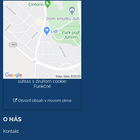
Externý obsah je
blokovaný Voľbami
súkromia
Prajete si načítať externý
obsah?
Povoliť tentokrát
Povoliť a zapamätať -
súhlas s druhom cookie:
Funkčné
Otvoriť obsah v novom okne
O NÁS
Kontakt