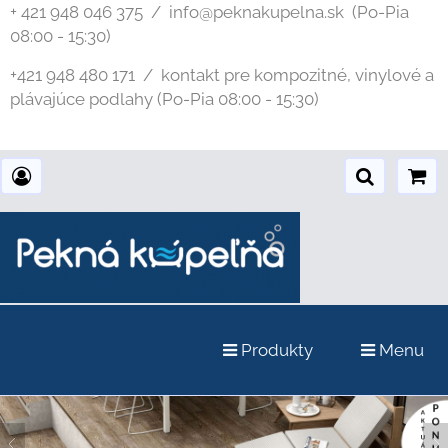
+ 421 948 046 375 / info@peknakupelna.sk
(Po-Pia
08:00 - 15:30)
+421 948 480 171 / kontakt pre kompozitné, vinylové a
plávajúce podlahy (Po-Pia 08:00 - 15:30)
Produkty
Menu