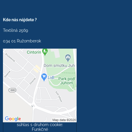
Kde nás nájdete ?
Textilná 2569
034 01 Ružomberok
Externý obsah je
blokovaný Voľbami
súkromia
Prajete si načítať externý
obsah?
Povoliť tentokrát
Povoliť a zapamätať -
súhlas s druhom cookie:
Funkčné