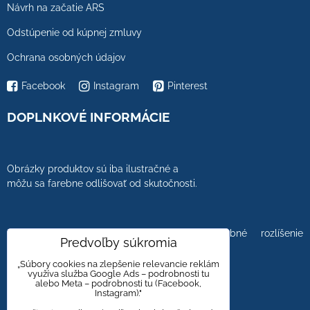
Návrh na začatie ARS
Odstúpenie od kúpnej zmluvy
Ochrana osobných údajov
Facebook
Instagram
Pinterest
DOPLNKOVÉ INFORMÁCIE
Obrázky produktov sú iba ilustračné a
môžu sa farebne odlišovať od skutočnosti.
Farebnosť obrázkov tiež ovplyvňuje farebné rozlíšenie
Predvoľby súkromia
zobrazovacej jednotky.
„Súbory cookies na zlepšenie relevancie reklám
využíva služba Google Ads – podrobnosti tu
alebo Meta – podrobnosti tu (Facebook,
Instagram)."
Obklady a dlažby s kameninovým, mramorovým,