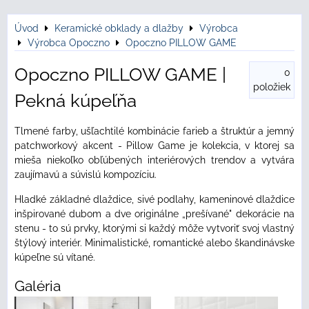
Úvod
Keramické obklady a dlažby
Výrobca
Výrobca Opoczno
Opoczno PILLOW GAME
Opoczno PILLOW GAME |
0
položiek
Pekná kúpeľňa
Tlmené farby, ušľachtilé kombinácie farieb a štruktúr a jemný
patchworkový akcent - Pillow Game je kolekcia, v ktorej sa
mieša niekoľko obľúbených interiérových trendov a vytvára
zaujímavú a súvislú kompozíciu.
Hladké základné dlaždice, sivé podlahy, kameninové dlaždice
inšpirované dubom a dve originálne „prešívané" dekorácie na
stenu - to sú prvky, ktorými si každý môže vytvoriť svoj vlastný
štýlový interiér. Minimalistické, romantické alebo škandinávske
kúpeľne sú vítané.
Galéria