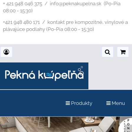
+ 421 948 046 375 / info@peknakupelna.sk
(Po-Pia
08:00 - 15:30)
+421 948 480 171 / kontakt pre kompozitné, vinylové a
plávajúce podlahy (Po-Pia 08:00 - 15:30)
Produkty
Menu