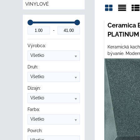
VINYLOVÉ
Mriežka
Zozn
Ta
Ceramica 
PLATINUM 
Výrobca:
Keramická kachl
bývanie. Modern
Všetko
Druh:
Všetko
Dizajn:
Všetko
Farba:
Všetko
Povrch: