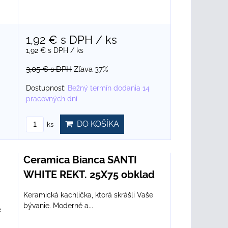
1,92 €
s DPH
/ ks
1,92 €
s DPH
/ ks
3,05 €
s DPH
Zľava 37%
Dostupnosť:
Bežný termín dodania 14
pracovných dní
DO KOŠÍKA
ks
Ceramica Bianca SANTI
WHITE REKT. 25X75 obklad
Keramická kachlička, ktorá skrášli Vaše
bývanie. Moderné a...
e