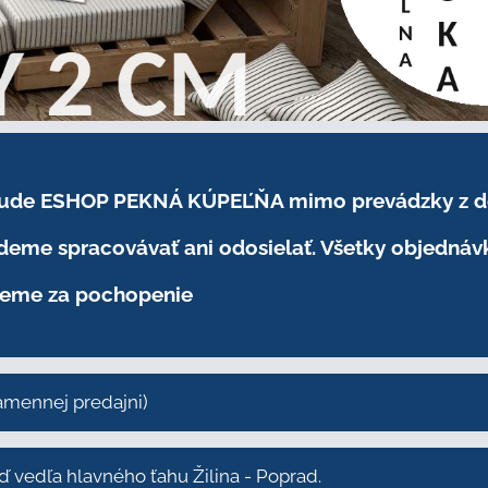
.2026 bude ESHOP PEKNÁ KÚPEĽŇA mimo prevádzky
z 
eme spracovávať ani odosielať. Všetky objednáv
eme za pochopenie
kamennej predajni)
vedľa hlavného ťahu Žilina - Poprad.