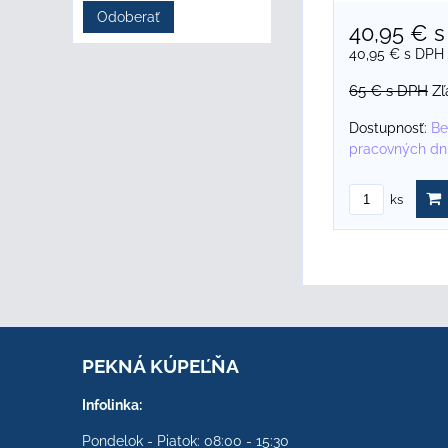
Odoberať
40,95 €
s
40,95 €
s DPH
65 €
s DPH
Zľ
Dostupnosť:
Be
pracovných dn
ks
PEKNÁ KÚPEĽŇA
Infolinka:
Pondelok - Piatok: 08:00 - 15:30