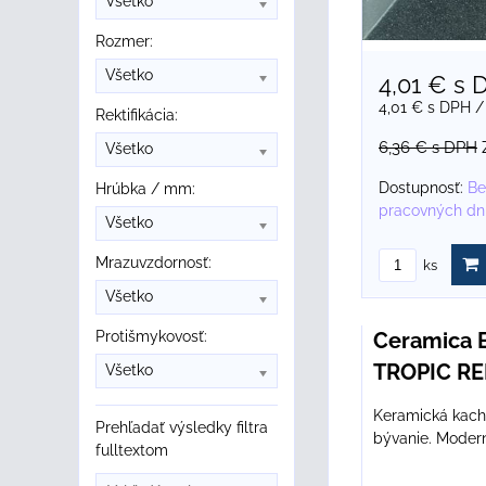
Všetko
Rozmer:
Všetko
4,01 €
s 
4,01 €
s DPH
/
Rektifikácia:
6,36 €
s DPH
Všetko
Dostupnosť:
Be
Hrúbka / mm:
pracovných dn
Všetko
Mrazuvzdornosť:
ks
Všetko
Ceramica 
Protišmykovosť:
TROPIC RE
Všetko
Keramická kachl
Prehľadať výsledky filtra
bývanie. Modern
fulltextom