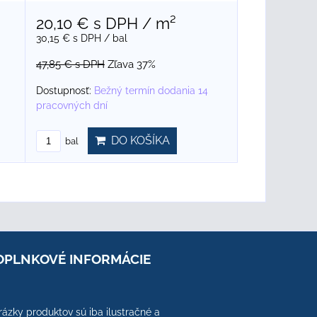
20,10 €
s DPH
/ m²
30,15 €
s DPH
/ bal
47,85 €
s DPH
Zľava 37%
Dostupnosť:
Bežný termín dodania 14
pracovných dní
DO KOŠÍKA
bal
OPLNKOVÉ INFORMÁCIE
ázky produktov sú iba ilustračné a