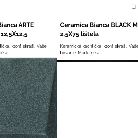
am
buľka
Bianca ARTE
Ceramica Bianca BLACK M
12,5X12,5
2,5X75 lištela
ička, ktorá skrášli Vaše
Keramická kachlička, ktorá skrášli Vaš
é a...
bývanie. Moderné a...