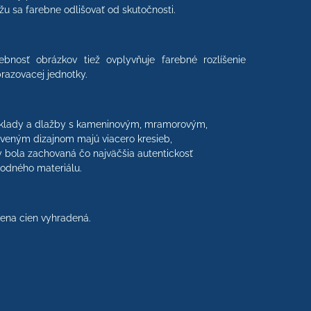
u sa farebne odlišovať od skutočnosti.
ebnosť obrázkov tiež ovplyvňuje farebné rozlíšenie
razovacej jednotky.
klady a dlažby s kameninovým, mramorovým,
veným dizajnom majú viacero kresieb,
 bola zachovaná čo najväčšia autentickosť
rodného materiálu.
na cien vyhradená.