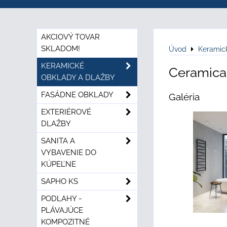
AKCIOVÝ TOVAR
SKLADOM!
Úvod
Keramic
KERAMICKÉ
Ceramica
OBKLADY A DLAŽBY
FASÁDNE OBKLADY
Galéria
EXTERIÉROVÉ
DLAŽBY
SANITA A
VYBAVENIE DO
KÚPEĽNE
SAPHO KS
PODLAHY -
PLÁVAJÚCE
KOMPOZITNÉ