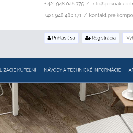
+ 421 948 046 375 / info@peknakupel
+421 948 480 171 / kontakt pre kompozi
Prihlásiť sa
Registrácia
LIZÁCIE KÚPEĽNÍ
NÁVODY A TECHNICKÉ INFORMÁCIE
A