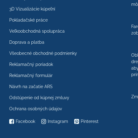
môž
3D Vizualizácie kúpeľní
Pokladačské práce
Far
Veľkoobchodná spolupráca
zob
Doprava a platba
Všeobecné obchodné podmienky
Ob
dre
Reklamačný poriadok
aby
prí
Reklamačný formulár
Návrh na začatie ARS
Zme
Odstúpenie od kúpnej zmluvy
Ochrana osobných údajov
Facebook
Instagram
Pinterest