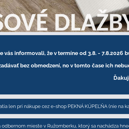
sme vás informovali, že v termíne od 3.8. - 7.8
adávať bez obmedzení, no v tomto čase ich nebud
Ďakuj
atia len pri nákupe cez e-shop PEKNÁ KÚPEĽŇA
(nie na 
odbernom mieste v Ružomberku, ktorý sa nachádza hneď 