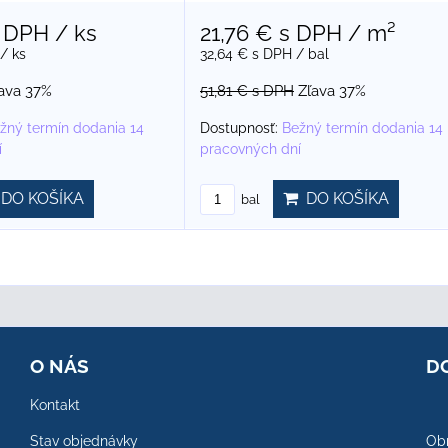
 DPH
/ ks
21,76 €
s DPH
/ m²
/ ks
32,64 €
s DPH
/ bal
ava 37%
51,81 €
s DPH
Zľava 37%
žný termín dodania 14
Dostupnosť:
Bežný termín dodania 14
í
pracovných dní
DO KOŠÍKA
DO KOŠÍKA
bal
O NÁS
D
Kontakt
Stav objednávky
Obr