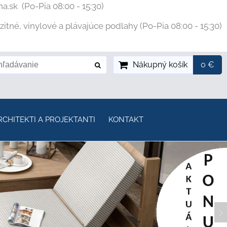
na.sk
(Po-Pia 08:00 - 15:30)
tné, vinylové a plávajúce podlahy (Po-Pia 08:00 - 15:30)
Nákupný košík
0 €
RCHITEKTI A PROJEKTANTI
KONTAKT