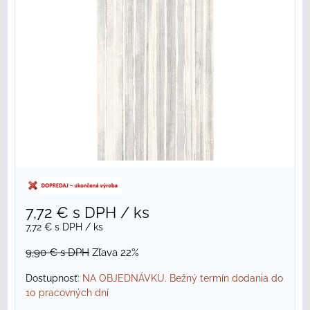
7,72 €
s DPH
/ ks
7,72 €
s DPH
/ ks
9,90 €
s DPH
Zľava 22%
Dostupnosť:
NA OBJEDNÁVKU. Bežný termín dodania do
10 pracovných dní