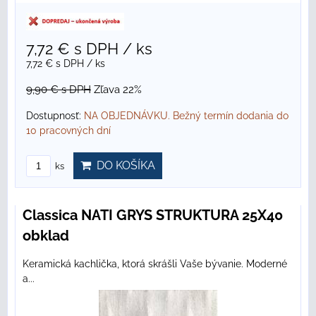
7,72 €
s DPH
/ ks
7,72 €
s DPH
/ ks
9,90 €
s DPH
Zľava 22%
Dostupnosť:
NA OBJEDNÁVKU. Bežný termín dodania do
10 pracovných dní
DO KOŠÍKA
ks
Classica NATI GRYS STRUKTURA 25X40
obklad
Keramická kachlička, ktorá skrášli Vaše bývanie. Moderné
a...