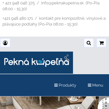
+ 421 948 046 375 / info@peknakupelna.sk
(Po-Pia
08:00 - 15:30)
+421 948 480 171 / kontakt pre kompozitné, vinylové a
plávajúce podlahy (Po-Pia 08:00 - 15:30)
Produkty
Menu