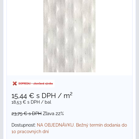
15,44 €
s DPH
/ m²
18,53 €
s DPH
/ bal
23,75 €
s DPH
Zľava 22%
Dostupnosť:
NA OBJEDNÁVKU. Bežný termín dodania do
10 pracovných dní