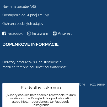
Návrh na začatie ARS
Odstúpenie od kúpnej zmluvy
Ochrana osobných údajov
Facebook
Instagram
Pinterest
DOPLNKOVÉ INFORMÁCIE
Obrázky produktov sú iba ilustračné a
môžu sa farebne odlišovať od skutočnosti.
Farebnosť obrázkov tiež ovplyvňuje farebné rozlíšenie
Predvoľby súkromia
zobrazovacej jednotky.
„Súbory cookies na zlepšenie relevancie reklám
využíva služba Google Ads – podrobnosti tu
alebo Meta – podrobnosti tu (Facebook,
Instagram)."
Obklady a dlažby s kameninovým, mramorovým,