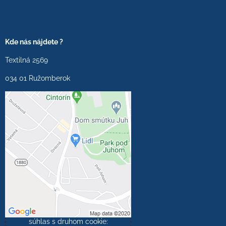
Kde nás nájdete ?
Textilná 2569
034 01 Ružomberok
Externý obsah je
blokovaný Voľbami
súkromia
Prajete si načítať externý
obsah?
Povoliť tentokrát
Povoliť a zapamätať -
súhlas s druhom cookie: