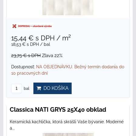
15,44 €
s DPH
/ m²
18,53 €
s DPH
/ bal
23,75 €
s DPH
Zľava 22%
Dostupnosť:
NA OBJEDNÁVKU. Bežný termín dodania do
10 pracovných dní
DO KOŠÍKA
bal
Classica NATI GRYS 25X40 obklad
Keramická kachlička, ktorá skrášli Vaše bývanie. Moderné
a...