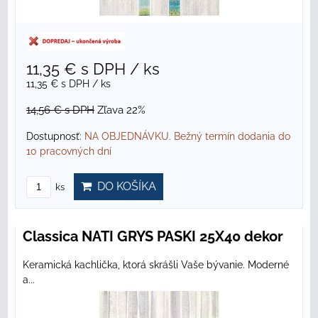
11,35 €
s DPH
/ ks
11,35 €
s DPH
/ ks
14,56 €
s DPH
Zľava 22%
Dostupnosť:
NA OBJEDNÁVKU. Bežný termín dodania do
10 pracovných dní
DO KOŠÍKA
ks
Classica NATI GRYS PASKI 25X40 dekor
Keramická kachlička, ktorá skrášli Vaše bývanie. Moderné
a...