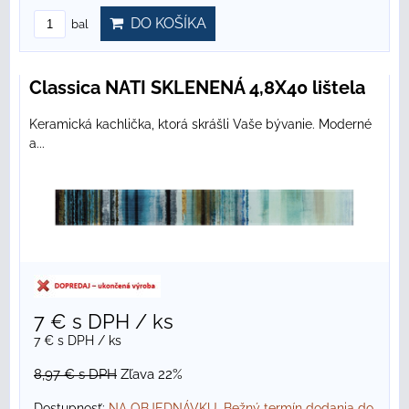
DO KOŠÍKA
bal
Classica NATI SKLENENÁ 4,8X40 lištela
Keramická kachlička, ktorá skrášli Vaše bývanie. Moderné
a...
7 €
s DPH
/ ks
7 €
s DPH
/ ks
8,97 €
s DPH
Zľava 22%
Dostupnosť:
NA OBJEDNÁVKU. Bežný termín dodania do