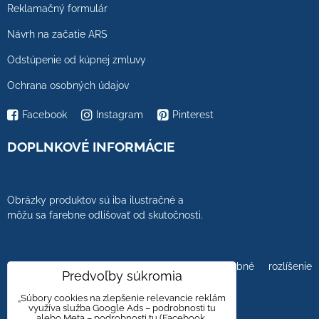
Reklamačný formulár
Návrh na začatie ARS
Odstúpenie od kúpnej zmluvy
Ochrana osobných údajov
Facebook
Instagram
Pinterest
DOPLNKOVÉ INFORMÁCIE
Obrázky produktov sú iba ilustračné a
môžu sa farebne odlišovať od skutočnosti.
Farebnosť obrázkov tiež ovplyvňuje farebné rozlíšenie
Predvoľby súkromia
zobrazovacej jednotky.
„Súbory cookies na zlepšenie relevancie reklám
využíva služba Google Ads – podrobnosti tu
alebo Meta – podrobnosti tu (Facebook,