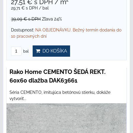
27,51 €
s DPH
/ m²
29,71 €
s DPH
/ bal
39,09 €
s DPH
Zľava 24%
Dostupnosť:
NA OBJEDNÁVKU. Bežný termín dodania do
10 pracovných dní
DO KOŠÍKA
bal
Rako Home CEMENTO ŠEDÁ REKT.
60x60 dlažba DAK63661
Séria CEMENTO, imitujúca betónovú stierku, dokáže
vytvoriť...