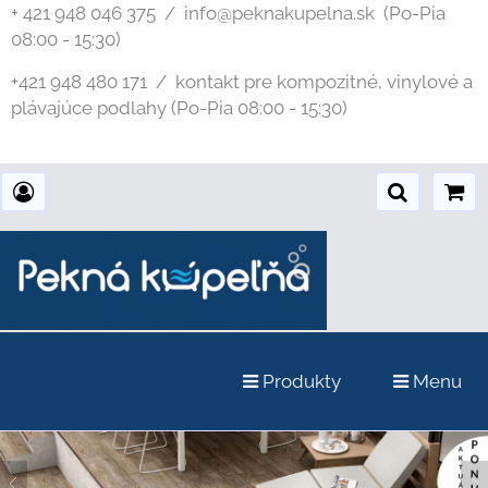
+ 421 948 046 375 / info@peknakupelna.sk
(Po-Pia
08:00 - 15:30)
+421 948 480 171 / kontakt pre kompozitné, vinylové a
plávajúce podlahy (Po-Pia 08:00 - 15:30)
Produkty
Menu