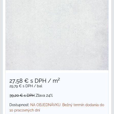
27,58 €
s DPH
/ m²
29,79 €
s DPH
/ bal
39,20 €
s DPH
Zľava 24%
Dostupnosť:
NA OBJEDNÁVKU. Bežný termín dodania do
10 pracovných dní