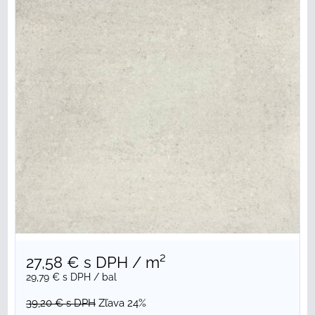
27,58 €
s DPH
/ m²
29,79 €
s DPH
/ bal
39,20 €
s DPH
Zľava 24%