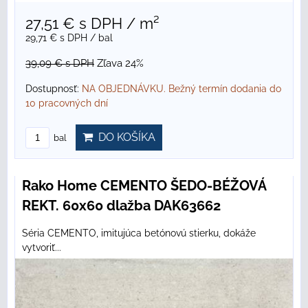
27,51 €
s DPH
/ m²
29,71 €
s DPH
/ bal
39,09 €
s DPH
Zľava 24%
Dostupnosť:
NA OBJEDNÁVKU. Bežný termín dodania do
10 pracovných dní
DO KOŠÍKA
bal
Rako Home CEMENTO ŠEDO-BÉŽOVÁ
REKT. 60x60 dlažba DAK63662
Séria CEMENTO, imitujúca betónovú stierku, dokáže
vytvoriť...