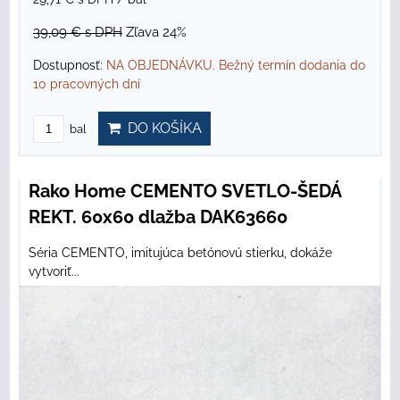
39,09 €
s DPH
Zľava 24%
Dostupnosť:
NA OBJEDNÁVKU. Bežný termín dodania do
10 pracovných dní
DO KOŠÍKA
bal
Rako Home CEMENTO SVETLO-ŠEDÁ
REKT. 60x60 dlažba DAK63660
Séria CEMENTO, imitujúca betónovú stierku, dokáže
vytvoriť...