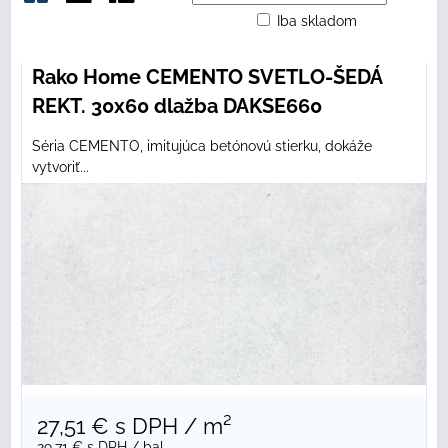
Iba skladom
Mriežka
Zoznam
Tabuľka
Rako Home CEMENTO SVETLO-ŠEDÁ
REKT. 30x60 dlažba DAKSE660
Séria CEMENTO, imitujúca betónovú stierku, dokáže
vytvoriť...
27,51 €
s DPH
/ m²
29,71 €
s DPH
/ bal