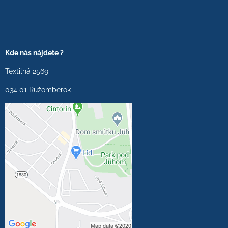
Kde nás nájdete ?
Textilná 2569
034 01 Ružomberok
Externý obsah je
blokovaný Voľbami
súkromia
Prajete si načítať externý
obsah?
Povoliť tentokrát
Povoliť a zapamätať -