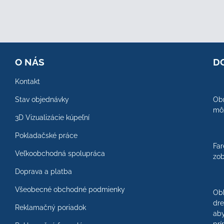
O NÁS
D
Kontakt
Stav objednávky
Obr
môž
3D Vizualizácie kúpeľní
Pokladačské práce
Far
Veľkoobchodná spolupráca
zob
Doprava a platba
Všeobecné obchodné podmienky
Ob
dre
Reklamačný poriadok
aby