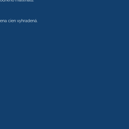
rodného materiálu.
na cien vyhradená.