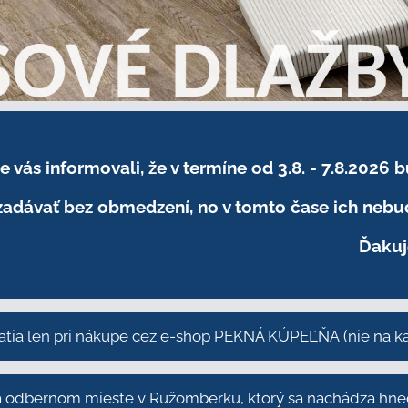
sme vás informovali, že v termíne od 3.8. - 7.8
adávať bez obmedzení, no v tomto čase ich nebud
Ďakuj
atia len pri nákupe cez e-shop PEKNÁ KÚPEĽŇA
(nie na 
odbernom mieste v Ružomberku, ktorý sa nachádza hneď 