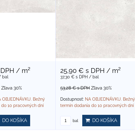
 DPH
/ m²
25,90 €
s DPH
/ m²
/ bal
37,30 €
s DPH
/ bal
Zľava 30%
53,28 €
s DPH
Zľava 30%
 OBJEDNÁVKU. Bežný
Dostupnosť:
NA OBJEDNÁVKU. Bežný
 do 10 pracovných dní
termín dodania do 10 pracovných dní
DO KOŠÍKA
DO KOŠÍKA
bal