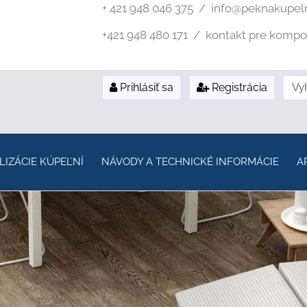
+ 421 948 046 375 / info@peknakupel
+421 948 480 171 / kontakt pre kompozi
Prihlásiť sa
Registrácia
LIZÁCIE KÚPEĽNÍ
NÁVODY A TECHNICKÉ INFORMÁCIE
A