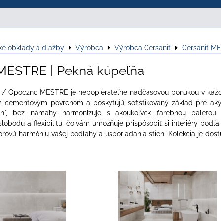
ké obklady a dlažby
Výrobca
Výrobca Cersanit
Cersanit M
 MESTRE | Pekná kúpeľňa
it / Opoczno MESTRE je nepopierateľne nadčasovou ponukou v každ
cementovým povrchom a poskytujú sofistikovaný základ pre akýkoľ
ní, bez námahy harmonizuje s akoukoľvek farebnou paletou a
obodu a flexibilitu, čo vám umožňuje prispôsobiť si interiéry podľa 
storovú harmóniu vašej podlahy a usporiadania stien. Kolekcia je d