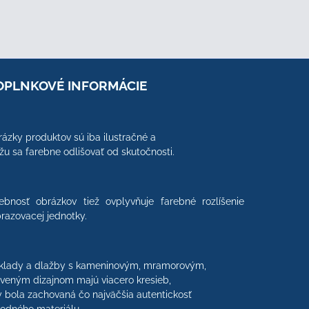
OPLNKOVÉ INFORMÁCIE
ázky produktov sú iba ilustračné a
u sa farebne odlišovať od skutočnosti.
ebnosť obrázkov tiež ovplyvňuje farebné rozlíšenie
razovacej jednotky.
klady a dlažby s kameninovým, mramorovým,
veným dizajnom majú viacero kresieb,
 bola zachovaná čo najväčšia autentickosť