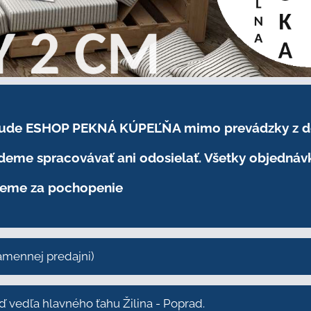
.2026 bude ESHOP PEKNÁ KÚPEĽŇA mimo prevádzky
z 
eme spracovávať ani odosielať. Všetky objednáv
eme za pochopenie
kamennej predajni)
vedľa hlavného ťahu Žilina - Poprad.