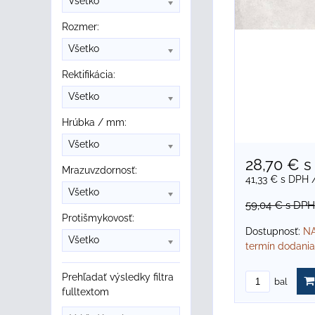
Všetko
Rozmer:
Všetko
Rektifikácia:
Všetko
Hrúbka / mm:
Všetko
28,70 €
s
Mrazuvzdornosť:
41,33 €
s DPH
Všetko
59,04 €
s DPH
Protišmykovosť:
Dostupnosť:
NA
Všetko
termín dodania
Prehľadať výsledky filtra
bal
fulltextom