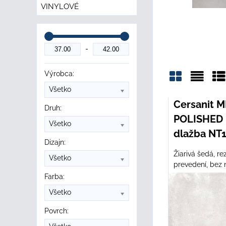
VINYLOVÉ
Výrobca:
Všetko
Mriežka
Zozn
Ta
Cersanit 
Druh:
POLISHED 
Všetko
dlažba NT
Dizajn:
Žiarivá šedá, r
Všetko
prevedení, bez 
Farba:
Všetko
Povrch: