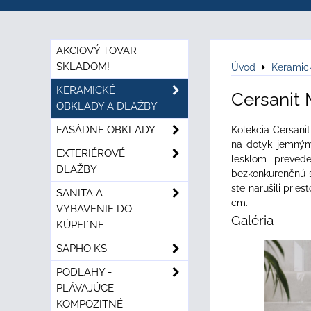
AKCIOVÝ TOVAR
SKLADOM!
Úvod
Keramic
KERAMICKÉ
Cersanit
OBKLADY A DLAŽBY
FASÁDNE OBKLADY
Kolekcia Cersan
na dotyk jemným 
EXTERIÉROVÉ
lesklom prevede
DLAŽBY
bezkonkurenčnú sl
ste narušili prie
SANITA A
cm.
VYBAVENIE DO
Galéria
KÚPEĽNE
SAPHO KS
PODLAHY -
PLÁVAJÚCE
KOMPOZITNÉ