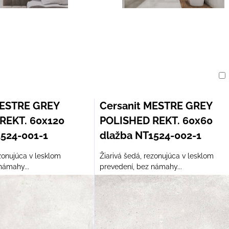
am
buľka
MESTRE GREY
Cersanit MESTRE GREY
REKT. 60x120
POLISHED REKT. 60x60
1524-001-1
dlažba NT1524-002-1
ezonujúca v lesklom
Žiarivá šedá, rezonujúca v lesklom
námahy...
prevedení, bez námahy...