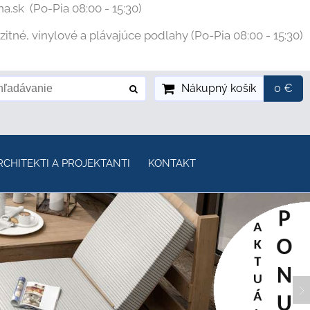
na.sk
(Po-Pia 08:00 - 15:30)
tné, vinylové a plávajúce podlahy (Po-Pia 08:00 - 15:30)
Nákupný košík
0 €
RCHITEKTI A PROJEKTANTI
KONTAKT