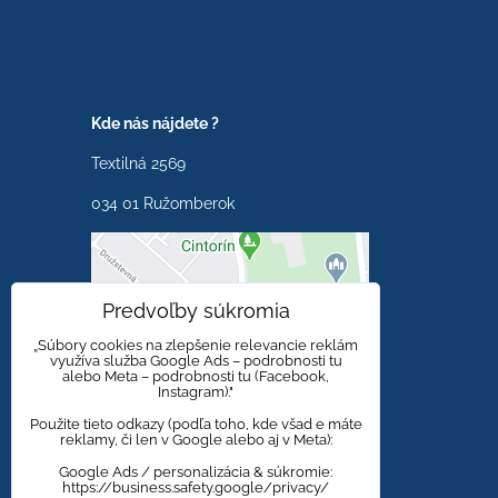
Kde nás nájdete ?
Textilná 2569
034 01 Ružomberok
Externý obsah je
Predvoľby súkromia
blokovaný Voľbami
súkromia
„Súbory cookies na zlepšenie relevancie reklám
využíva služba Google Ads – podrobnosti tu
alebo Meta – podrobnosti tu (Facebook,
Prajete si načítať externý
Instagram)."
obsah?
Použite tieto odkazy (podľa toho, kde všad e máte
reklamy, či len v Google alebo aj v Meta):
Povoliť tentokrát
Google Ads / personalizácia & súkromie:
https://business.safety.google/privacy/