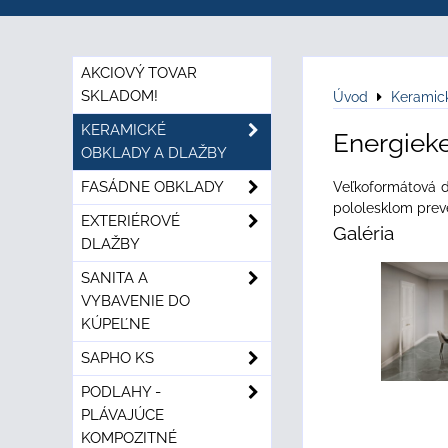
AKCIOVÝ TOVAR
SKLADOM!
Úvod
Keramic
KERAMICKÉ
Energiek
OBKLADY A DLAŽBY
FASÁDNE OBKLADY
Veľkoformátová d
pololesklom prev
EXTERIÉROVÉ
Galéria
DLAŽBY
SANITA A
VYBAVENIE DO
KÚPEĽNE
SAPHO KS
PODLAHY -
PLÁVAJÚCE
KOMPOZITNÉ