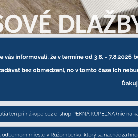
sme vás informovali, že v termíne od 3.8. - 7.8
adávať bez obmedzení, no v tomto čase ich nebud
Ďakuj
atia len pri nákupe cez e-shop PEKNÁ KÚPEĽŇA
(nie na 
odbernom mieste v Ružomberku, ktorý sa nachádza hneď 