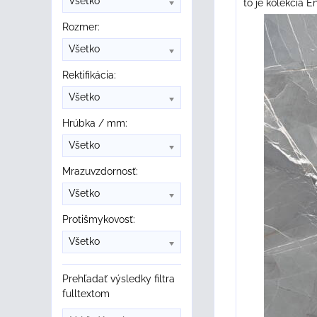
Všetko
to je kolekcia En
Rozmer:
Všetko
Rektifikácia:
Všetko
Hrúbka / mm:
Všetko
Mrazuvzdornosť:
Všetko
Protišmykovosť:
Všetko
Prehľadať výsledky filtra
fulltextom