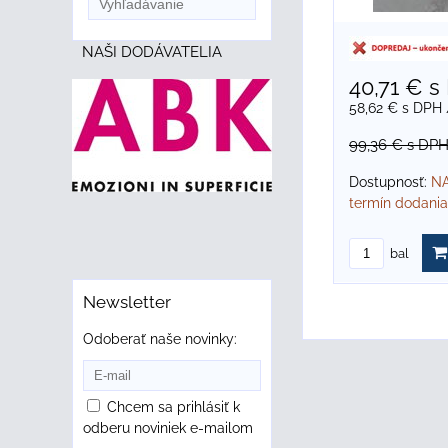
NAŠI DODÁVATELIA
40,71 €
s
58,62 €
s DPH
99,36 €
s DP
Dostupnosť:
NA
termín dodania
bal
Newsletter
Odoberať naše novinky:
Chcem sa prihlásiť k
odberu noviniek e-mailom