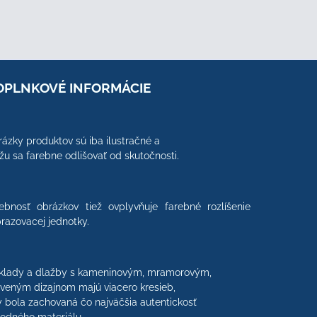
OPLNKOVÉ INFORMÁCIE
ázky produktov sú iba ilustračné a
u sa farebne odlišovať od skutočnosti.
ebnosť obrázkov tiež ovplyvňuje farebné rozlíšenie
razovacej jednotky.
klady a dlažby s kameninovým, mramorovým,
veným dizajnom majú viacero kresieb,
 bola zachovaná čo najväčšia autentickosť