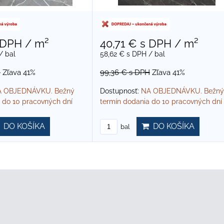
 DPH
/ m²
40,71 €
s DPH
/ m²
/ bal
58,62 €
s DPH
/ bal
H
Zľava 41%
99,36 €
s DPH
Zľava 41%
 OBJEDNÁVKU. Bežný
Dostupnosť:
NA OBJEDNÁVKU. Bežný
 do 10 pracovných dní
termín dodania do 10 pracovných dní
DO KOŠÍKA
DO KOŠÍKA
bal