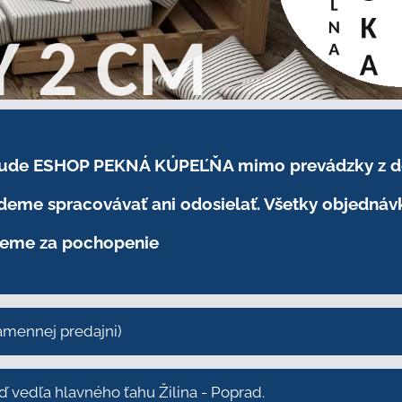
.2026 bude ESHOP PEKNÁ KÚPEĽŇA mimo prevádzky
z 
eme spracovávať ani odosielať. Všetky objednáv
eme za pochopenie
kamennej predajni)
vedľa hlavného ťahu Žilina - Poprad.