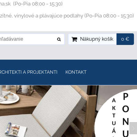
na.sk
(Po-Pia 08:00 - 15:30)
tné, vinylové a plávajúce podlahy (Po-Pia 08:00 - 15:30)
Nákupný košík
0 €
RCHITEKTI A PROJEKTANTI
KONTAKT