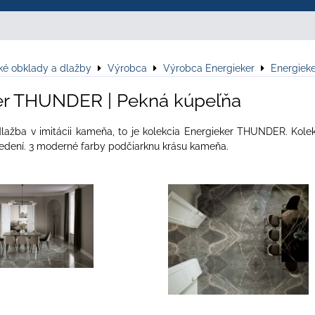
ké obklady a dlažby
Výrobca
Výrobca Energieker
Energie
er THUNDER | Pekná kúpeľňa
lažba v imitácii kameňa, to je kolekcia Energieker THUNDER. Kol
edení. 3 moderné farby podčiarknu krásu kameňa.