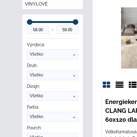
VINYLOVÉ
Výrobca:
Všetko
Druh:
Všetko
Dizajn:
Mriežka
Zozn
Ta
Všetko
Energieke
Farba:
CLANG LA
Všetko
60x120 dl
Povrch:
Veľkoformátová 