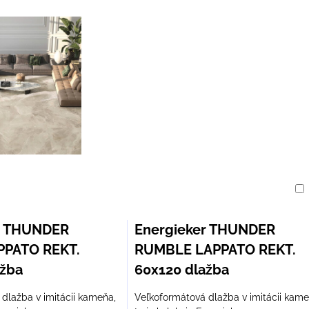
am
buľka
r THUNDER
Energieker THUNDER
PPATO REKT.
RUMBLE LAPPATO REKT.
ažba
60x120 dlažba
dlažba v imitácii kameňa,
Veľkoformátová dlažba v imitácii kame