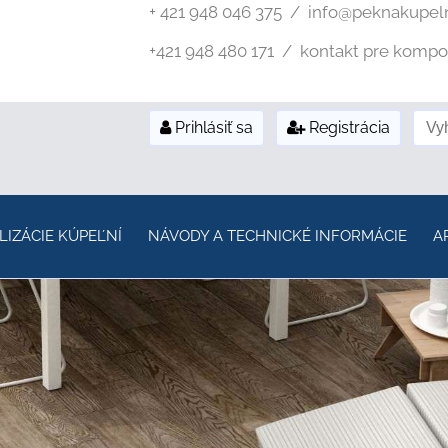
+ 421 948 046 375 / info@peknakupel
+421 948 480 171 / kontakt pre kompozi
Prihlásiť sa
Registrácia
LIZÁCIE KÚPEĽNÍ
NÁVODY A TECHNICKÉ INFORMÁCIE
A