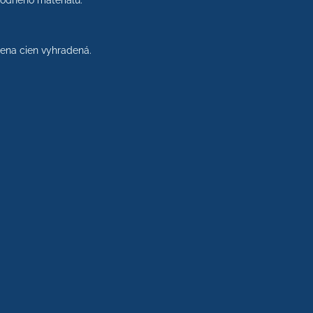
rodného materiálu.
na cien vyhradená.