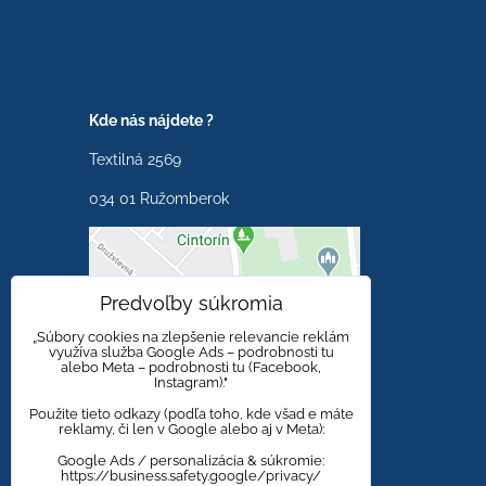
Kde nás nájdete ?
Textilná 2569
034 01 Ružomberok
Externý obsah je
Predvoľby súkromia
blokovaný Voľbami
súkromia
„Súbory cookies na zlepšenie relevancie reklám
využíva služba Google Ads – podrobnosti tu
alebo Meta – podrobnosti tu (Facebook,
Prajete si načítať externý
Instagram)."
obsah?
Použite tieto odkazy (podľa toho, kde všad e máte
reklamy, či len v Google alebo aj v Meta):
Povoliť tentokrát
Google Ads / personalizácia & súkromie:
https://business.safety.google/privacy/