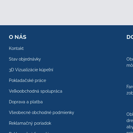
O NÁS
D
Kontakt
Stav objednávky
Obr
môž
3D Vizualizácie kúpeľní
Pokladačské práce
Far
Veľkoobchodná spolupráca
zob
Doprava a platba
Všeobecné obchodné podmienky
Ob
dre
Reklamačný poriadok
aby