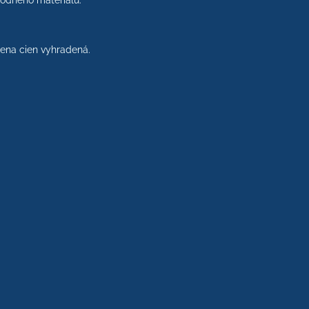
rodného materiálu.
na cien vyhradená.