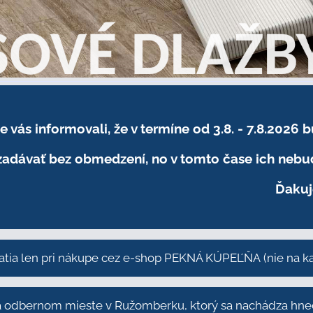
sme vás informovali, že v termíne od 3.8. - 7.8
adávať bez obmedzení, no v tomto čase ich nebud
Ďakuj
atia len pri nákupe cez e-shop PEKNÁ KÚPEĽŇA
(nie na 
odbernom mieste v Ružomberku, ktorý sa nachádza hneď 