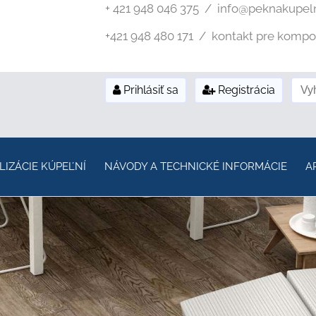
+ 421 948 046 375 / info@peknakupel
+421 948 480 171 / kontakt pre kompozi
Prihlásiť sa
Registrácia
LIZÁCIE KÚPEĽNÍ
NÁVODY A TECHNICKÉ INFORMÁCIE
A