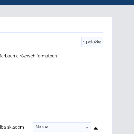
1
položka
 farbách a rôznych formátoch.
Názov
Iba skladom