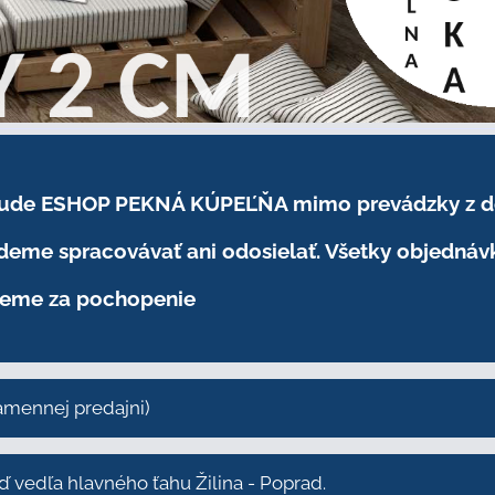
.2026 bude ESHOP PEKNÁ KÚPEĽŇA mimo prevádzky
z 
eme spracovávať ani odosielať. Všetky objednáv
eme za pochopenie
kamennej predajni)
vedľa hlavného ťahu Žilina - Poprad.