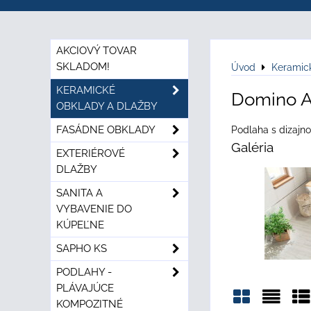
AKCIOVÝ TOVAR
SKLADOM!
Úvod
Keramic
KERAMICKÉ
Domino A
OBKLADY A DLAŽBY
FASÁDNE OBKLADY
Podlaha s dizajn
Galéria
EXTERIÉROVÉ
DLAŽBY
SANITA A
VYBAVENIE DO
KÚPEĽNE
SAPHO KS
PODLAHY -
PLÁVAJÚCE
KOMPOZITNÉ