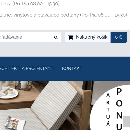
na.sk
(Po-Pia 08:00 - 15:30)
tné, vinylové a plávajúce podlahy (Po-Pia 08:00 - 15:30)
Nákupný košík
0 €
RCHITEKTI A PROJEKTANTI
KONTAKT