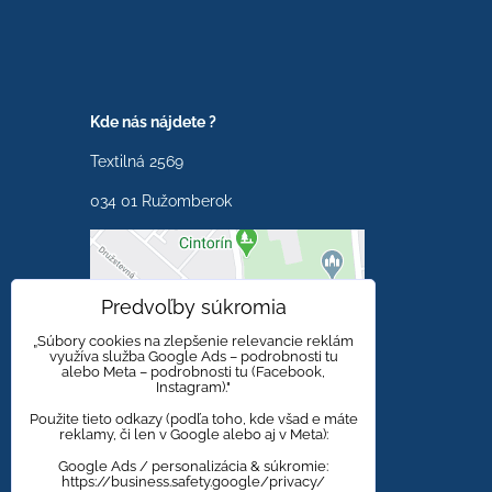
Kde nás nájdete ?
Textilná 2569
034 01 Ružomberok
Externý obsah je
Predvoľby súkromia
blokovaný Voľbami
súkromia
„Súbory cookies na zlepšenie relevancie reklám
využíva služba Google Ads – podrobnosti tu
alebo Meta – podrobnosti tu (Facebook,
Prajete si načítať externý
Instagram)."
obsah?
Použite tieto odkazy (podľa toho, kde všad e máte
reklamy, či len v Google alebo aj v Meta):
Povoliť tentokrát
Google Ads / personalizácia & súkromie:
https://business.safety.google/privacy/