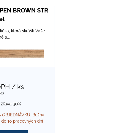
am
buľka
SPEN BROWN STR
el
ička, ktorá skrášli Vaše
é a...
DPH
/ ks
ks
Zľava 30%
 OBJEDNÁVKU. Bežný
 do 10 pracovných dní