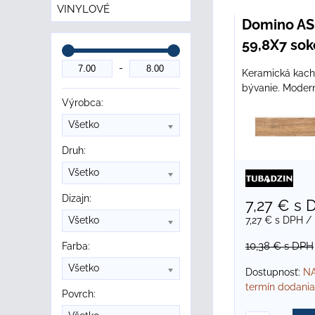
Mriežka
Zozn
Ta
VINYLOVÉ
Domino A
59,8X7 sok
Keramická kachl
bývanie. Modern
Výrobca:
Všetko
Druh:
Všetko
Dizajn:
7,27 €
s 
Všetko
7,27 €
s DPH
/ 
10,38 €
s DPH
Farba:
Všetko
Dostupnosť:
NA
termín dodania
Povrch: