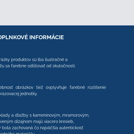
OPLNKOVÉ INFORMÁCIE
ázky produktov sú iba ilustračné a
u sa farebne odlišovať od skutočnosti.
ebnosť obrázkov tiež ovplyvňuje farebné rozlíšenie
razovacej jednotky.
klady a dlažby s kameninovým, mramorovým,
veným dizajnom majú viacero kresieb,
 bola zachovaná čo najväčšia autentickosť