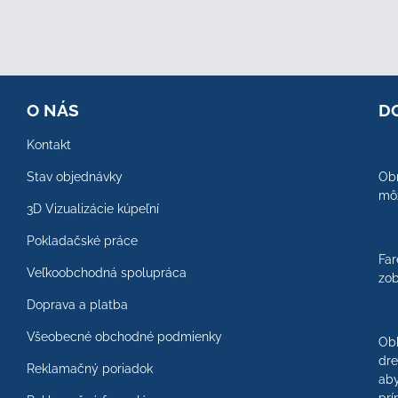
O NÁS
D
Kontakt
Stav objednávky
Obr
môž
3D Vizualizácie kúpeľní
Pokladačské práce
Far
Veľkoobchodná spolupráca
zob
Doprava a platba
Všeobecné obchodné podmienky
Ob
dre
Reklamačný poriadok
aby