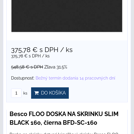
375,78 €
s DPH
/ ks
375,78 €
s DPH
/ ks
548,58 €
s DPH
Zľava 31.5%
Dostupnosť:
Bežný termín dodania 14 pracovných dní
DO KOŠÍKA
ks
Besco FLOO DOSKA NA SKRINKU SLIM
BLACK 160, čierna BFD-SC-160