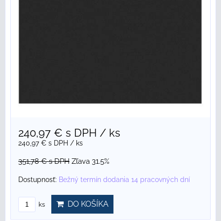
240,97 €
s DPH
/ ks
240,97 €
s DPH
/ ks
351,78 €
s DPH
Zľava 31.5%
Dostupnosť:
Bežný termín dodania 14 pracovných dní
DO KOŠÍKA
ks