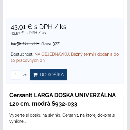
43,91 €
s DPH
/ ks
43,91 €
s DPH
/ ks
64,58 €
s DPH
Zľava 32%
Dostupnosť:
NA OBJEDNÁVKU. Bežný termín dodania do
10 pracovných dní
DO KOŠÍKA
ks
Cersanit LARGA DOSKA UNIVERZÁLNA
120 cm, modrá S932-033
Vyberte si dosku na skrinku Cersanit, na ktorej dokonale
vynikne...