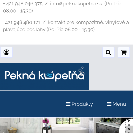
+ 421 948 046 375 / info@peknakupelna.sk
(Po-Pia
08:00 - 15:30)
+421 948 480 171 / kontakt pre kompozitné, vinylové a
plávajúce podlahy (Po-Pia 08:00 - 15:30)
Produkty
Menu