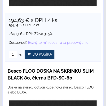
194,63 €
s DPH
/ ks
194,63 €
s DPH
/ ks
284,13 €
s DPH
Zľava 31.5%
Dostupnosť:
Bežný termín dodania 14 pracovných dní
DO KOŠÍKA
ks
Besco FLOO DOSKA NA SKRINKU SLIM
BLACK 80, čierna BFD-SC-80
Doska na skrinku dotvorí kúpeľňovú skrinku Besco FLOO
alebo DEXA.