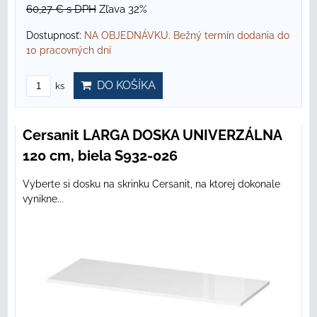
60,27 €
s DPH
Zľava 32%
Dostupnosť:
NA OBJEDNÁVKU. Bežný termín dodania do
10 pracovných dní
DO KOŠÍKA
ks
Cersanit LARGA DOSKA UNIVERZÁLNA
120 cm, biela S932-026
Vyberte si dosku na skrinku Cersanit, na ktorej dokonale
vynikne...