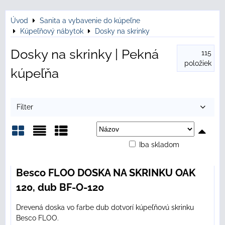
Úvod
Sanita a vybavenie do kúpeľne
Kúpeľňový nábytok
Dosky na skrinky
Dosky na skrinky | Pekná
115
položiek
kúpeľňa
Filter
Iba skladom
Mriežka
Zoznam
Tabuľka
Besco FLOO DOSKA NA SKRINKU OAK
120, dub BF-O-120
Drevená doska vo farbe dub dotvorí kúpeľňovú skrinku
Besco FLOO.