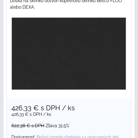
Doska na skrinku dotvorí kúpeľňovú skrinku Besco FLOO
alebo DEXA.
426,33 €
s DPH
/ ks
426,33 €
s DPH
/ ks
622,38 €
s DPH
Zľava 31.5%
Dostupnosť:
Bežný termín dodania 14 pracovných dní