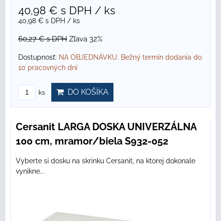
40,98 €
s DPH
/ ks
40,98 €
s DPH
/ ks
60,27 €
s DPH
Zľava 32%
Dostupnosť:
NA OBJEDNÁVKU. Bežný termín dodania do
10 pracovných dní
DO KOŠÍKA
ks
Cersanit LARGA DOSKA UNIVERZÁLNA
100 cm, mramor/biela S932-052
Vyberte si dosku na skrinku Cersanit, na ktorej dokonale
vynikne...