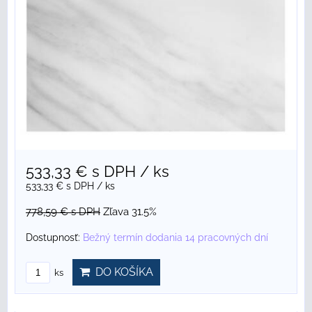
533,33 €
s DPH
/ ks
533,33 €
s DPH
/ ks
778,59 €
s DPH
Zľava 31.5%
Dostupnosť:
Bežný termín dodania 14 pracovných dní
DO KOŠÍKA
ks