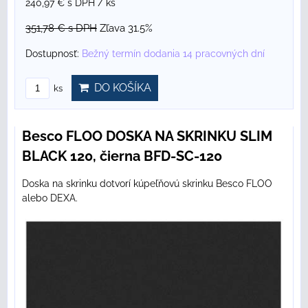
240,97 €
s DPH
/ ks
351,78 €
s DPH
Zľava 31.5%
Dostupnosť:
Bežný termín dodania 14 pracovných dní
DO KOŠÍKA
ks
Besco FLOO DOSKA NA SKRINKU SLIM
BLACK 120, čierna BFD-SC-120
Doska na skrinku dotvorí kúpeľňovú skrinku Besco FLOO
alebo DEXA.