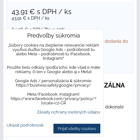
43,91 €
s DPH
/ ks
43,91 €
s DPH
/ ks
64,58 €
s DPH
Zľava 32%
Predvoľby súkromia
Dostupnosť:
NA OBJEDNÁVKU. Bežný termín dodania do
„Súbory cookies na zlepšenie relevancie reklám
10 pracovných dní
využíva služba Google Ads – podrobnosti tu
alebo Meta – podrobnosti tu (Facebook,
Instagram)."
DO KOŠÍKA
ks
Použite tieto odkazy (podľa toho, kde všad e máte
reklamy, či len v Google alebo aj v Meta):
Google Ads / personalizácia & súkromie:
Cersanit LARGA DOSKA UNIVERZÁLNA
https://business.safety.google/privacy/
120 cm, sivá S932-040
Meta (Facebook, Instagram):
https://www.facebook.com/privacy/policy/?
locale=cz-CR
Vyberte si dosku na skrinku Cersanit, na ktorej dokonale
Zásady ochrany osobných údajov
vynikne...
Ukázať podrobnosti
Prijať všetky cookies