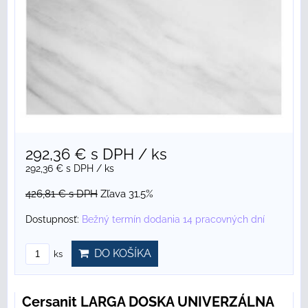
292,36 €
s DPH
/ ks
292,36 €
s DPH
/ ks
426,81 €
s DPH
Zľava 31.5%
Dostupnosť:
Bežný termín dodania 14 pracovných dní
DO KOŠÍKA
ks
Cersanit LARGA DOSKA UNIVERZÁLNA