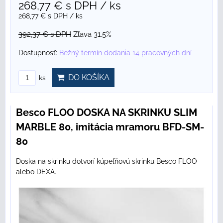
268,77 €
s DPH
/ ks
268,77 €
s DPH
/ ks
392,37 €
s DPH
Zľava 31.5%
Dostupnosť:
Bežný termín dodania 14 pracovných dní
DO KOŠÍKA
ks
Besco FLOO DOSKA NA SKRINKU SLIM
MARBLE 80, imitácia mramoru BFD-SM-
80
Doska na skrinku dotvorí kúpeľňovú skrinku Besco FLOO
alebo DEXA.