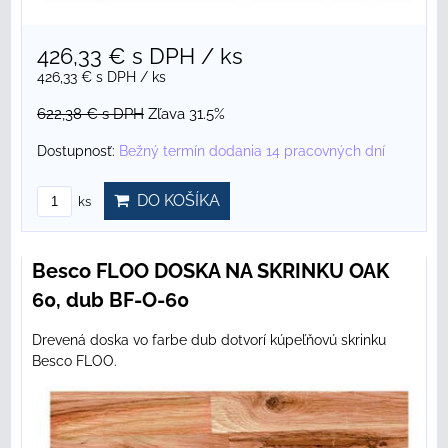
426,33 €
s DPH
/ ks
426,33 €
s DPH
/ ks
622,38 €
s DPH
Zľava 31.5%
Dostupnosť:
Bežný termín dodania 14 pracovných dní
DO KOŠÍKA
ks
Besco FLOO DOSKA NA SKRINKU OAK
60, dub BF-O-60
Drevená doska vo farbe dub dotvorí kúpeľňovú skrinku
Besco FLOO.