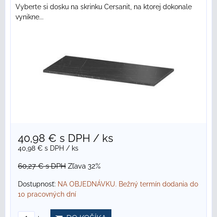
Vyberte si dosku na skrinku Cersanit, na ktorej dokonale
vynikne...
40,98 €
s DPH
/ ks
40,98 €
s DPH
/ ks
60,27 €
s DPH
Zľava 32%
Dostupnosť:
NA OBJEDNÁVKU. Bežný termín dodania do
10 pracovných dní