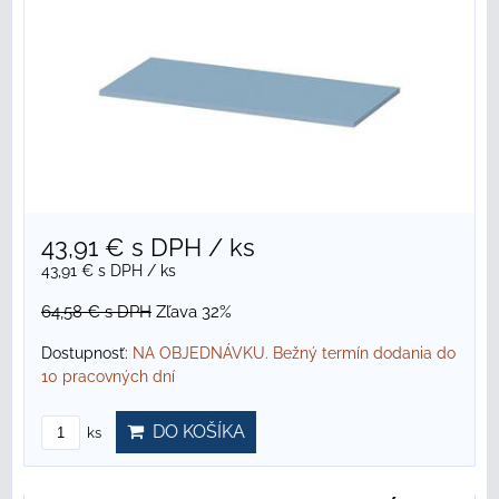
43,91 €
s DPH
/ ks
43,91 €
s DPH
/ ks
64,58 €
s DPH
Zľava 32%
Dostupnosť:
NA OBJEDNÁVKU. Bežný termín dodania do
10 pracovných dní
DO KOŠÍKA
ks