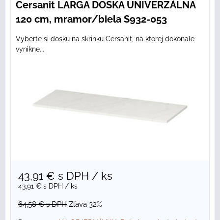
Cersanit LARGA DOSKA UNIVERZÁLNA
120 cm, mramor/biela S932-053
Vyberte si dosku na skrinku Cersanit, na ktorej dokonale
vynikne...
43,91 €
s DPH
/ ks
43,91 €
s DPH
/ ks
64,58 €
s DPH
Zľava 32%