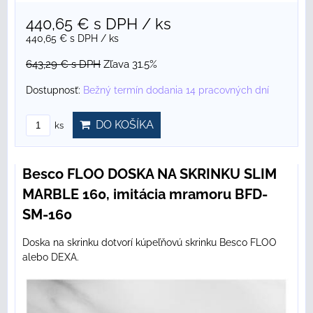
440,65 €
s DPH
/ ks
440,65 €
s DPH
/ ks
643,29 €
s DPH
Zľava 31.5%
Dostupnosť:
Bežný termín dodania 14 pracovných dní
DO KOŠÍKA
ks
Besco FLOO DOSKA NA SKRINKU SLIM
MARBLE 160, imitácia mramoru BFD-
SM-160
Doska na skrinku dotvorí kúpeľňovú skrinku Besco FLOO
alebo DEXA.