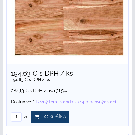
194,63 €
s DPH
/ ks
194,63 €
s DPH
/ ks
284,13 €
s DPH
Zľava 31.5%
Dostupnosť:
Bežný termín dodania 14 pracovných dní
DO KOŠÍKA
ks