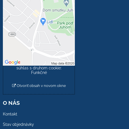
Externý obsah je
blokovaný Voľbami
súkromia
Prajete si načítať externý
obsah?
Povoliť tentokrát
Povoliť a zapamätať -
súhlas s druhom cookie:
Funkčné
Otvoriť obsah v novom okne
O NÁS
Kontakt
Stav objednávky