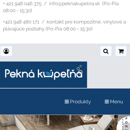
+ 421 948 046 375 / info@peknakupelna.sk
(Po-Pia
08:00 - 15:30)
+421 948 480 171 / kontakt pre kompozitné, vinylové a
plávajúce podlahy (Po-Pia 08:00 - 15:30)
Produkty
Menu