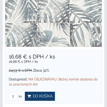
16,68 €
s DPH
/ ks
16,68 €
s DPH
/ ks
24,53 €
s DPH
Zľava 32%
Dostupnosť:
NA OBJEDNÁVKU. Bežný termín dodania do
10 pracovných dní
DO KOŠÍKA
ks