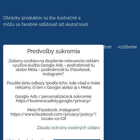
Obrázky produktov sú iba ilustračné a
môžu sa farebne odlišovať od skutočnosti.
Farebnosť obrázkov tiež ovplyvňuje farebné rozlíšenie
Predvoľby súkromia
zobrazovacej jednotky.
„Súbory cookies na zlepšenie relevancie reklám
využíva služba Google Ads – podrobnosti tu
alebo Meta – podrobnosti tu (Facebook,
Instagram)."
Obklady a dlažby s kameninovým, mramorovým,
dreveným dizajnom majú viacero kresieb,
Použite tieto odkazy (podľa toho, kde všad e máte
reklamy, či len v Google alebo aj v Meta):
aby bola zachovaná čo najväčšia autentickosť
prírodného materiálu.
Google Ads / personalizácia & súkromie:
https://business.safety.google/privacy/
Meta (Facebook, Instagram):
https://www.facebook.com/privacy/policy/?
Zmena cien vyhradená.
locale=cz-CR
Zásady ochrany osobných údajov