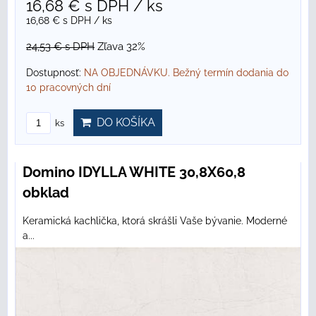
16,68 €
s DPH
/ ks
16,68 €
s DPH
/ ks
24,53 €
s DPH
Zľava 32%
Dostupnosť:
NA OBJEDNÁVKU. Bežný termín dodania do
10 pracovných dní
DO KOŠÍKA
ks
Domino IDYLLA WHITE 30,8X60,8
obklad
Keramická kachlička, ktorá skrášli Vaše bývanie. Moderné
a...