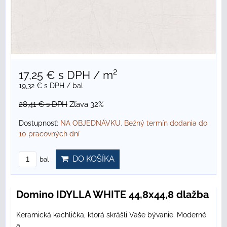
17,25 €
s DPH
/ m²
19,32 €
s DPH
/ bal
28,41 €
s DPH
Zľava 32%
Dostupnosť:
NA OBJEDNÁVKU. Bežný termín dodania do
10 pracovných dní
DO KOŠÍKA
bal
Domino IDYLLA WHITE 44,8x44,8 dlažba
Keramická kachlička, ktorá skrášli Vaše bývanie. Moderné
a...