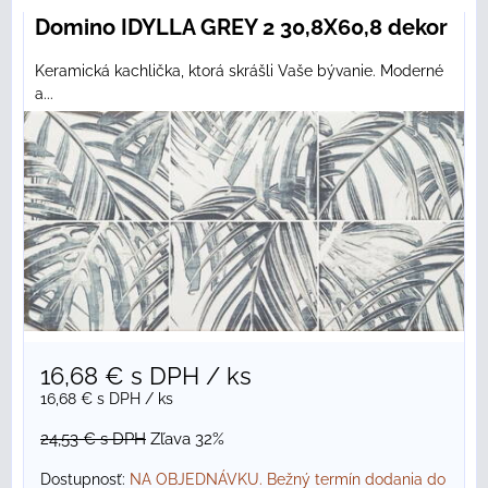
Domino IDYLLA GREY 2 30,8X60,8 dekor
Keramická kachlička, ktorá skrášli Vaše bývanie. Moderné
a...
16,68 €
s DPH
/ ks
16,68 €
s DPH
/ ks
24,53 €
s DPH
Zľava 32%
Dostupnosť:
NA OBJEDNÁVKU. Bežný termín dodania do