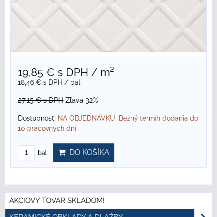
19,85 €
s DPH
/ m²
18,46 €
s DPH
/ bal
27,15 €
s DPH
Zľava 32%
Dostupnosť:
NA OBJEDNÁVKU. Bežný termín dodania do
10 pracovných dní
DO KOŠÍKA
bal
AKCIOVÝ TOVAR SKLADOM!
KERAMICKÉ OBKLADY A DLAŽBY