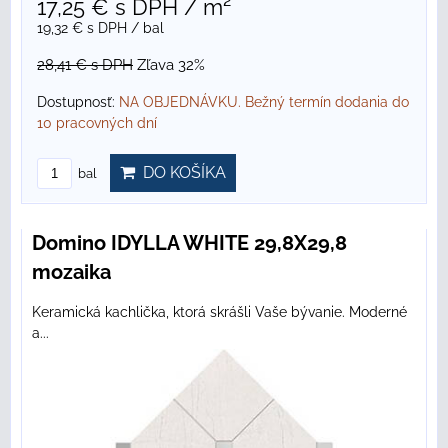
17,25 €
s DPH
/ m²
19,32 €
s DPH
/ bal
28,41 €
s DPH
Zľava 32%
Dostupnosť:
NA OBJEDNÁVKU. Bežný termín dodania do
10 pracovných dní
DO KOŠÍKA
bal
Domino IDYLLA WHITE 29,8X29,8
mozaika
Keramická kachlička, ktorá skrášli Vaše bývanie. Moderné
a...