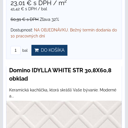
23,01 €
s DPH
/ m²
41,42 €
s DPH
/ bal
60,91 €
s DPH
Zľava 32%
Dostupnosť:
NA OBJEDNÁVKU. Bežný termín dodania do
10 pracovných dní
DO KOŠÍKA
bal
Domino IDYLLA WHITE STR 30,8X60,8
obklad
Keramická kachlička, ktorá skrášli Vaše bývanie. Moderné
a...