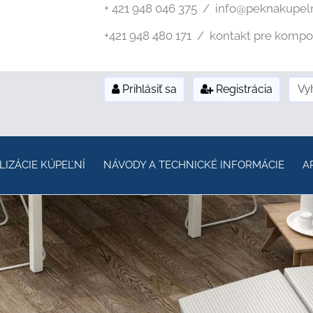
+ 421 948 046 375 / info@peknakupel
+421 948 480 171 / kontakt pre kompozi
Prihlásiť sa
Registrácia
LIZÁCIE KÚPEĽNÍ
NÁVODY A TECHNICKÉ INFORMÁCIE
A