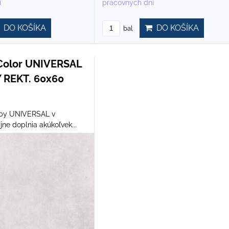
í
pracovných dní
DO KOŠÍKA
DO KOŠÍKA
bal
Color UNIVERSAL
 REKT. 60x60
žby UNIVERSAL v
ne doplnia akúkoľvek...