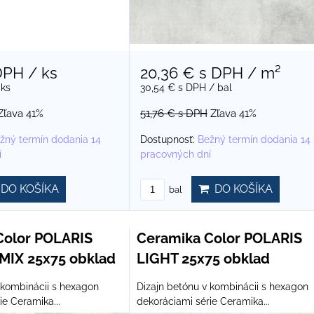
DPH
/ ks
20,36 €
s DPH
/ m²
 ks
30,54 €
s DPH
/ bal
Zľava 41%
51,76 €
s DPH
Zľava 41%
žný termín dodania 14
Dostupnosť:
Bežný termín dodania 14
í
pracovných dní
DO KOŠÍKA
DO KOŠÍKA
bal
Color POLARIS
Ceramika Color POLARIS
IX 25x75 obklad
LIGHT 25x75 obklad
 kombinácii s hexagon
Dizajn betónu v kombinácii s hexagon
ie Ceramika...
dekoráciami série Ceramika...