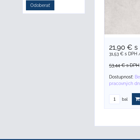
Odoberať
21,90 €
s
31,53 €
s DPH
53,44 €
s DPH
Dostupnosť:
Be
pracovných dn
bal