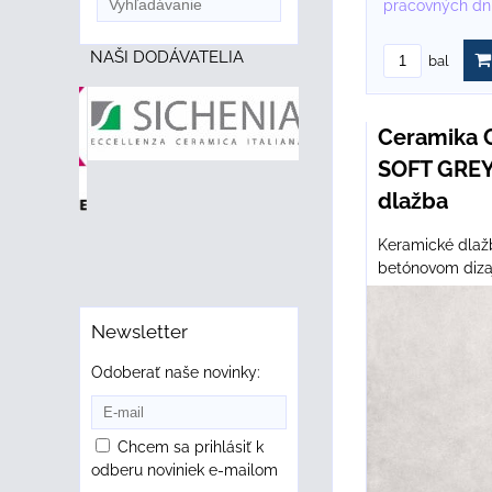
pracovných dn
NAŠI DODÁVATELIA
bal
Ceramika 
SOFT GREY
dlažba
Keramické dla
betónovom dizaj
Newsletter
Odoberať naše novinky:
Chcem sa prihlásiť k
odberu noviniek e-mailom