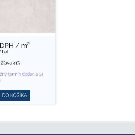
 DPH
/ m²
/ bal
Zľava 41%
žný termín dodania 14
í
DO KOŠÍKA