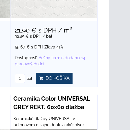
21,90 €
s DPH
/ m²
32,85 €
s DPH
/ bal
55,67 €
s DPH
Zľava 41%
Dostupnosť:
Bežný termín dodania 14
pracovných dní
DO KOŠÍKA
bal
Ceramika Color UNIVERSAL
GREY REKT. 60x60 dlažba
Keramické dlažby UNIVERSAL v
betónovom dizajne doplnia akúkoľvek...