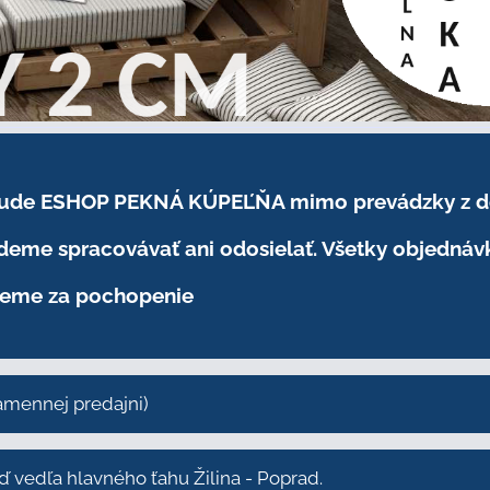
.2026 bude ESHOP PEKNÁ KÚPEĽŇA mimo prevádzky
z 
eme spracovávať ani odosielať. Všetky objednáv
eme za pochopenie
kamennej predajni)
vedľa hlavného ťahu Žilina - Poprad.