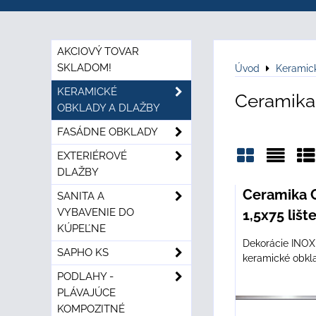
AKCIOVÝ TOVAR
SKLADOM!
Úvod
Keramic
KERAMICKÉ
Ceramika
OBKLADY A DLAŽBY
FASÁDNE OBKLADY
EXTERIÉROVÉ
DLAŽBY
Mriežka
Zozn
Ta
Ceramika 
SANITA A
VYBAVENIE DO
1,5x75 lišt
KÚPEĽNE
Dekorácie INOX 
SAPHO KS
keramické obkla
PODLAHY -
PLÁVAJÚCE
KOMPOZITNÉ