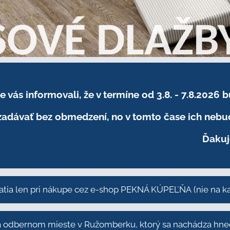
sme vás informovali, že v termíne od 3.8. - 7.8
adávať bez obmedzení, no v tomto čase ich nebud
Ďakuj
atia len pri nákupe cez e-shop PEKNÁ KÚPEĽŇA
(nie na 
odbernom mieste v Ružomberku, ktorý sa nachádza hneď 