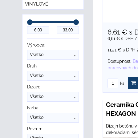
VINYLOVÉ
6,61 €
s 
6,61 €
s DPH
/
Výrobca:
11,21 €
s DPH
Všetko
Dostupnosť:
Be
Druh:
pracovných dn
Všetko
ks
Dizajn:
Všetko
Ceramika 
Farba:
HEXAGON M
Všetko
Dizajn betónu v
Povrch:
dekoráciami sér