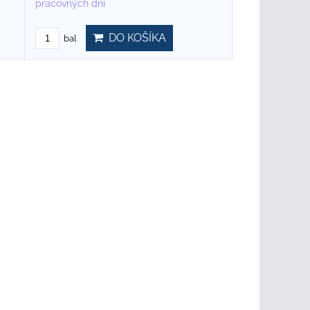
pracovných dní
DO KOŠÍKA
bal