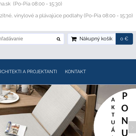
na.sk
(Po-Pia 08:00 - 15:30)
tné, vinylové a plávajúce podlahy (Po-Pia 08:00 - 15:30)
Nákupný košík
0 €
RCHITEKTI A PROJEKTANTI
KONTAKT