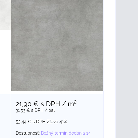
21,90 €
s DPH
/ m²
31,53 €
s DPH
/ bal
53,44 €
s DPH
Zľava 41%
Dostupnosť:
Bežný termín dodania 14