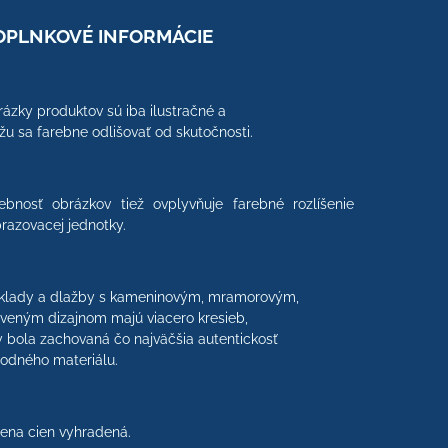
OPLNKOVÉ INFORMÁCIE
ázky produktov sú iba ilustračné a
u sa farebne odlišovať od skutočnosti.
ebnosť obrázkov tiež ovplyvňuje farebné rozlíšenie
razovacej jednotky.
klady a dlažby s kameninovým, mramorovým,
veným dizajnom majú viacero kresieb,
 bola zachovaná čo najväčšia autentickosť
rodného materiálu.
na cien vyhradená.