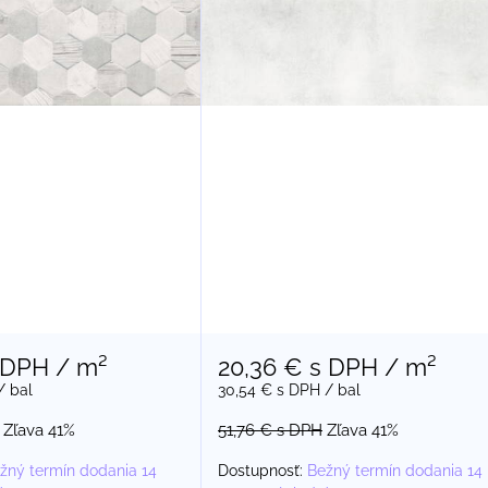
 DPH
/ m²
20,36 €
s DPH
/ m²
/ bal
30,54 €
s DPH
/ bal
Zľava 41%
51,76 €
s DPH
Zľava 41%
žný termín dodania 14
Dostupnosť:
Bežný termín dodania 14