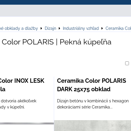
ké obklady a dlažby
Dizajn
Industriálny vzhľad
Ceramika Co
 Color POLARIS | Pekná kúpeľňa
am
buľka
Color INOX LESK
Ceramika Color POLARIS
ela
DARK 25x75 obklad
dotvoria akékoľvek
Dizajn betónu v kombinácii s hexagon
dy v kúpeľni.
dekoráciami série Ceramika...