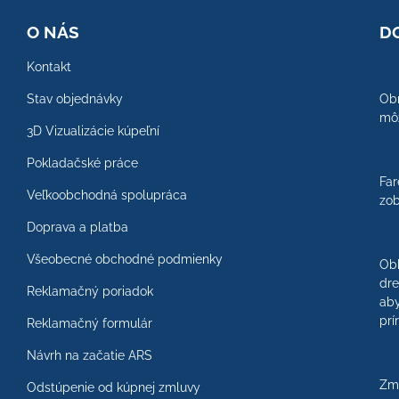
O NÁS
D
Kontakt
Stav objednávky
Obr
môž
3D Vizualizácie kúpeľní
Pokladačské práce
Far
Veľkoobchodná spolupráca
zob
Doprava a platba
Všeobecné obchodné podmienky
Ob
dre
Reklamačný poriadok
aby
prí
Reklamačný formulár
Návrh na začatie ARS
Zme
Odstúpenie od kúpnej zmluvy