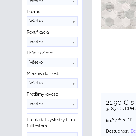
Všetko
Rozmer:
Všetko
Rektifikácia:
Všetko
Hrúbka / mm:
Všetko
Mrazuvzdornosť:
Všetko
Protišmykovosť:
21,90 €
s
Všetko
32,85 €
s DPH
Prehľadať výsledky filtra
55,67 €
s DPH
fulltextom
Dostupnosť:
Be