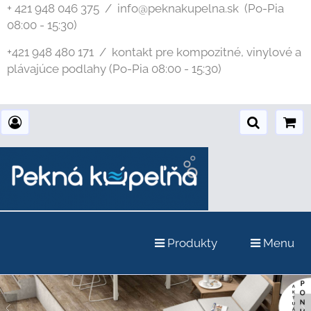
+ 421 948 046 375 / info@peknakupelna.sk
(Po-Pia
08:00 - 15:30)
+421 948 480 171 / kontakt pre kompozitné, vinylové a
plávajúce podlahy (Po-Pia 08:00 - 15:30)
Produkty
Menu