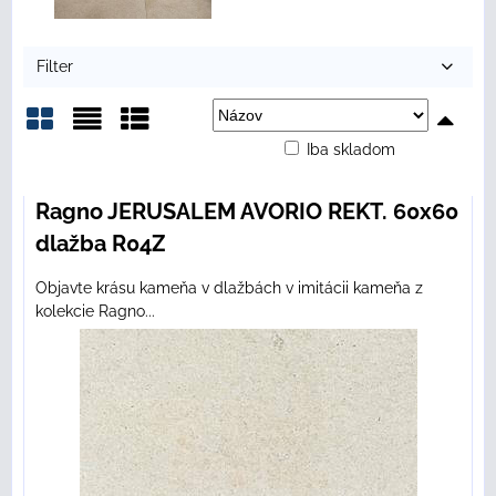
Filter
Iba skladom
Mriežka
Zoznam
Tabuľka
Ragno JERUSALEM AVORIO REKT. 60x60
dlažba R04Z
Objavte krásu kameňa v dlažbách v imitácii kameňa z
kolekcie Ragno...