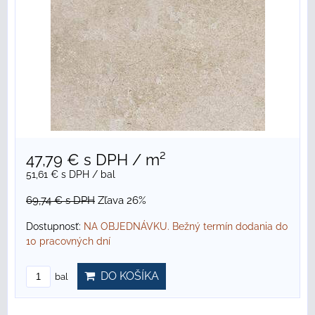
47,79 €
s DPH
/ m²
51,61 €
s DPH
/ bal
69,74 €
s DPH
Zľava 26%
Dostupnosť:
NA OBJEDNÁVKU. Bežný termín dodania do
10 pracovných dní
DO KOŠÍKA
bal