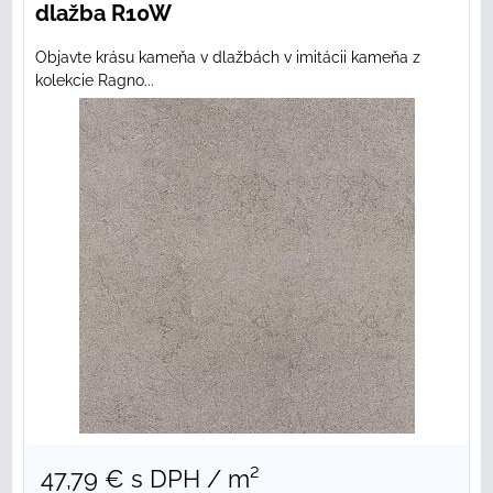
dlažba R10W
Objavte krásu kameňa v dlažbách v imitácii kameňa z
kolekcie Ragno...
47,79 €
s DPH
/ m²