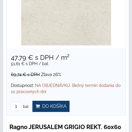
47,79 €
s DPH
/ m²
51,61 €
s DPH
/ bal
69,74 €
s DPH
Zľava 26%
Dostupnosť:
NA OBJEDNÁVKU. Bežný termín dodania do
10 pracovných dní
DO KOŠÍKA
bal
Ragno JERUSALEM GRIGIO REKT. 60x60