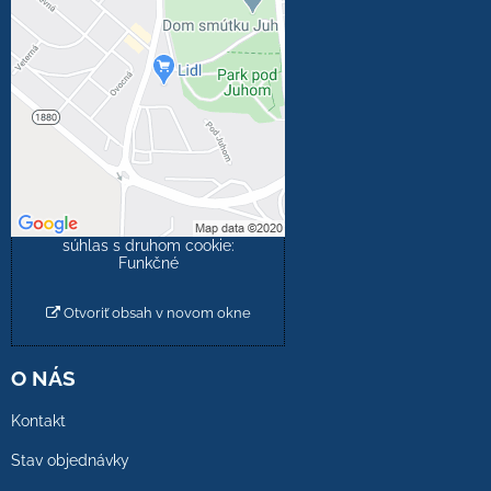
Externý obsah je
blokovaný Voľbami
súkromia
Prajete si načítať externý
obsah?
Povoliť tentokrát
Povoliť a zapamätať -
súhlas s druhom cookie:
Funkčné
Otvoriť obsah v novom okne
O NÁS
Kontakt
Stav objednávky