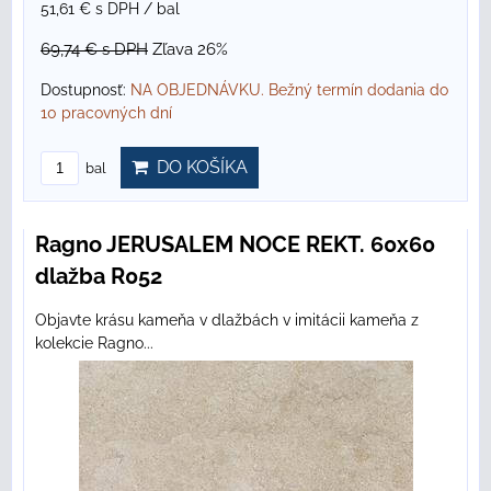
51,61 €
s DPH
/ bal
69,74 €
s DPH
Zľava 26%
Dostupnosť:
NA OBJEDNÁVKU. Bežný termín dodania do
10 pracovných dní
DO KOŠÍKA
bal
Ragno JERUSALEM NOCE REKT. 60x60
dlažba R052
Objavte krásu kameňa v dlažbách v imitácii kameňa z
kolekcie Ragno...