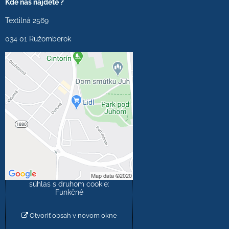
Kde nás nájdete ?
Textilná 2569
034 01 Ružomberok
Externý obsah je
blokovaný Voľbami
súkromia
Prajete si načítať externý
obsah?
Povoliť tentokrát
Povoliť a zapamätať -
súhlas s druhom cookie:
Funkčné
Otvoriť obsah v novom okne