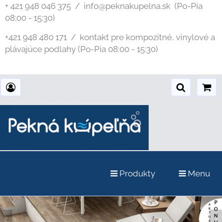
+ 421 948 046 375 / info@peknakupelna.sk
(Po-Pia
08:00 - 15:30)
+421 948 480 171 / kontakt pre kompozitné, vinylové a
plávajúce podlahy (Po-Pia 08:00 - 15:30)
Produkty
Menu