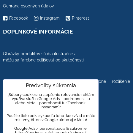
Ochrana osobných údajov
Facebook
Instagram
Pinterest
DOPLNKOVÉ INFORMÁCIE
Obrázky produktov sú iba ilustračné a
môžu sa farebne odlišovať od skutočnosti.
Farebnosť obrázkov tiež ovplyvňuje farebné rozlíšenie
Predvoľby súkromia
zobrazovacej jednotky.
„Súbory cookies na zlepšenie relevancie reklám
využíva služba Google Ads – podrobnosti tu
alebo Meta – podrobnosti tu (Facebook,
Instagram)."
Obklady a dlažby s kameninovým, mramorovým,
dreveným dizajnom majú viacero kresieb,
Použite tieto odkazy (podľa toho, kde všad e máte
reklamy, či len v Google alebo aj v Meta):
aby bola zachovaná čo najväčšia autentickosť
prírodného materiálu.
Google Ads / personalizácia & súkromie:
https://business.safety.google/privacy/