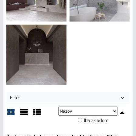
Filter
Iba skladom
Mriežka
Zoznam
Tabuľka