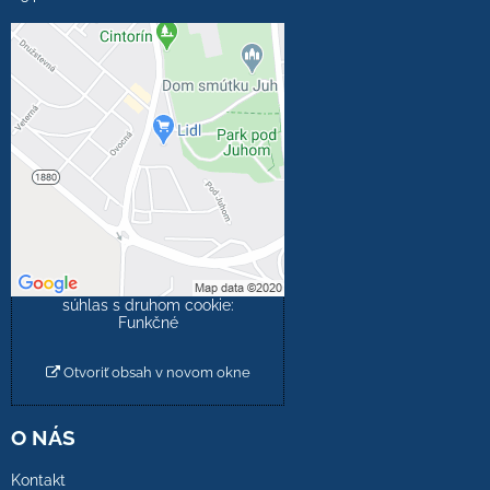
Externý obsah je
blokovaný Voľbami
súkromia
Prajete si načítať externý
obsah?
Povoliť tentokrát
Povoliť a zapamätať -
súhlas s druhom cookie:
Funkčné
Otvoriť obsah v novom okne
O NÁS
Kontakt