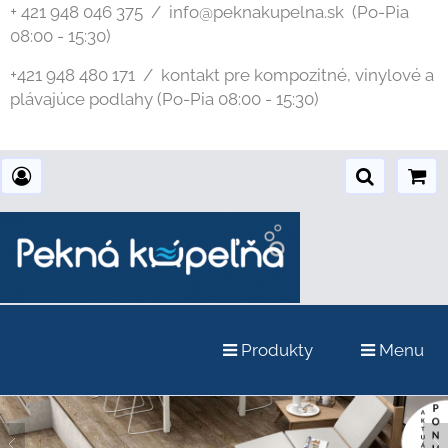
+ 421 948 046 375 / info@peknakupelna.sk
(Po-Pia
08:00 - 15:30)
+421 948 480 171 / kontakt pre kompozitné, vinylové a
plávajúce podlahy (Po-Pia 08:00 - 15:30)
Produkty
Menu