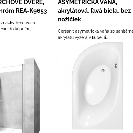
RCHOVÉ DVERE,
ASYMETRICKÁ VAŇA,
 chróm REA-K9653
akrylátová, ľavá biela, bez
nožičiek
 značky Rea tvoria
ie do kúpeľne, s...
Cersanit asymetrická vaňa zo sanitárn
akrylátu vyzerá v kúpeľni...