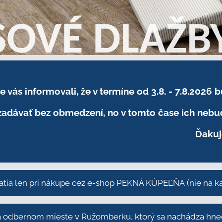
sme vás informovali, že v termíne od 3.8. - 7.8
adávať bez obmedzení, no v tomto čase ich nebud
Ďakuj
atia len pri nákupe cez e-shop PEKNÁ KÚPEĽŇA
(nie na 
odbernom mieste v Ružomberku, ktorý sa nachádza hneď 