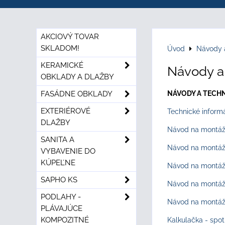
AKCIOVÝ TOVAR
SKLADOM!
Úvod
Návody a
KERAMICKÉ
Návody a 
OBKLADY A DLAŽBY
FASÁDNE OBKLADY
NÁVODY A TECHNI
EXTERIÉROVÉ
Technické inform
DLAŽBY
Návod na montáž
SANITA A
Návod na montáž 
VYBAVENIE DO
KÚPEĽNE
Návod na montáž 
SAPHO KS
Návod na montáž 
PODLAHY -
Návod na montáž 
PLÁVAJÚCE
KOMPOZITNÉ
Kalkulačka - spo