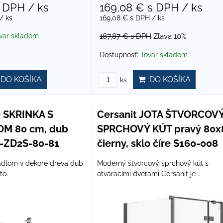
 DPH
/ ks
169,08 €
s DPH
/ ks
/ ks
169,08 €
s DPH
/ ks
var skladom
187,87 €
s DPH
Zľava 10%
Dostupnosť:
Tovar skladom
DO KOŠÍKA
DO KOŠÍKA
ks
O SKRINKA S
Cersanit JOTA ŠTVORCOV
M 80 cm, dub
SPRCHOVÝ KÚT pravý 80x
1-ZD2S-80-81
čierny, sklo číre S160-008
adlom v dekore dreva dub
Moderný štvorcový sprchový kút s
to.
otváracími dverami Cersanit je...