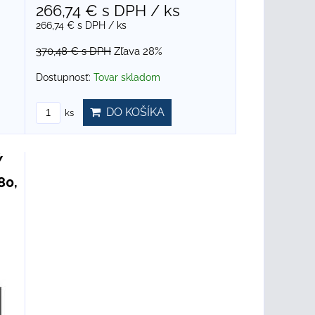
266,74 €
s DPH
/ ks
266,74 €
s DPH
/ ks
370,48 €
s DPH
Zľava 28%
Dostupnosť:
Tovar skladom
DO KOŠÍKA
ks
Ý
80,