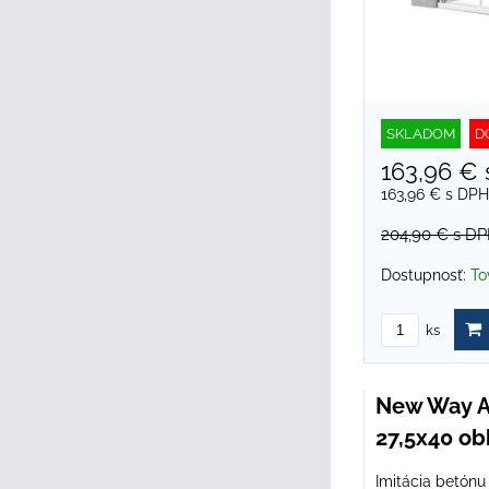
SKLADOM
D
163,96 €
163,96 €
s DPH
204,90 €
s D
Dostupnosť:
To
ks
New Way 
27,5x40 ob
Imitácia betón