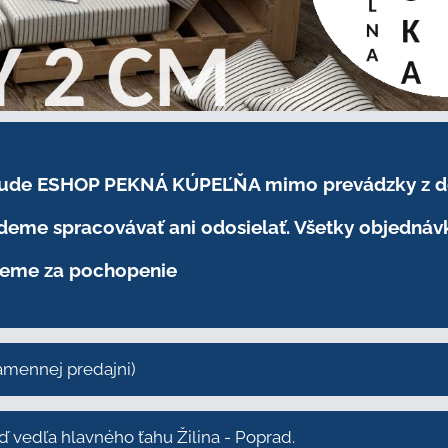
.2026 bude ESHOP PEKNÁ KÚPEĽŇA mimo prevádzky
z 
eme spracovávať ani odosielať. Všetky objednáv
eme za pochopenie
kamennej predajni)
vedľa hlavného ťahu Žilina - Poprad.