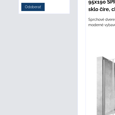
95x190 SP
Odoberať
sklo číre,
Sprchové dvere
moderné vybaven