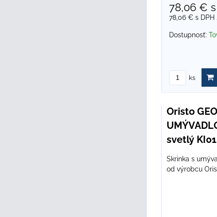
78,06 €
s
78,06 €
s DPH
Dostupnosť:
To
ks
Oristo GE
UMÝVADLO
svetlý KI0
Skrinka s umýv
od výrobcu Oris