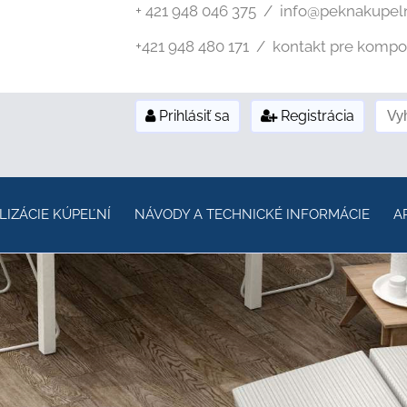
+ 421 948 046 375 / info@peknakupel
+421 948 480 171 / kontakt pre kompozi
Prihlásiť sa
Registrácia
LIZÁCIE KÚPEĽNÍ
NÁVODY A TECHNICKÉ INFORMÁCIE
A