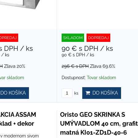
OPREDAJ
SKLADOM
DOPREDAJ
s DPH
/ ks
90 €
s DPH
/ ks
/ ks
90 €
s DPH
/ ks
PH
Zľava 20%
296 €
s DPH
Zľava 69.6%
var skladom
Dostupnosť:
Tovar skladom
DO KOŠÍKA
DO KOŠÍKA
ks
AKCIA ASSAM
Oristo GEO SKRINKA S
klad + dekor
UMÝVADLOM 40 cm, grafit
matná KI01-ZD1D-40-6
u v modernom sivom