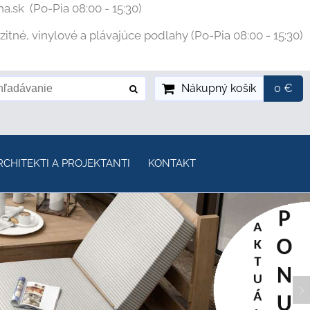
na.sk
(Po-Pia 08:00 - 15:30)
tné, vinylové a plávajúce podlahy (Po-Pia 08:00 - 15:30)
Nákupný košík
0 €
RCHITEKTI A PROJEKTANTI
KONTAKT