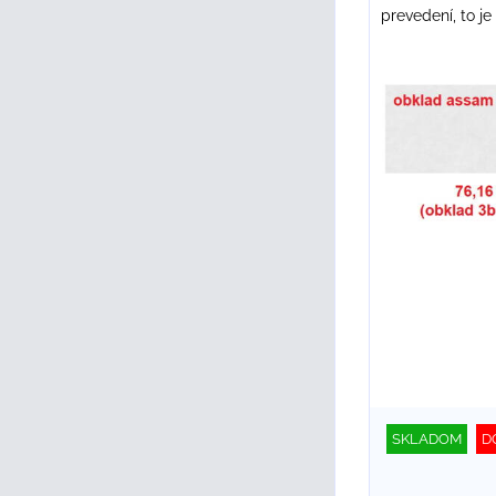
prevedení, to je
SKLADOM
D