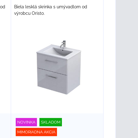
 od
Biela lesklá skrinka s umývadlom od
výrobcu Oristo.
NOVINKA
SKLADOM
MIMORIADNA AKCIA