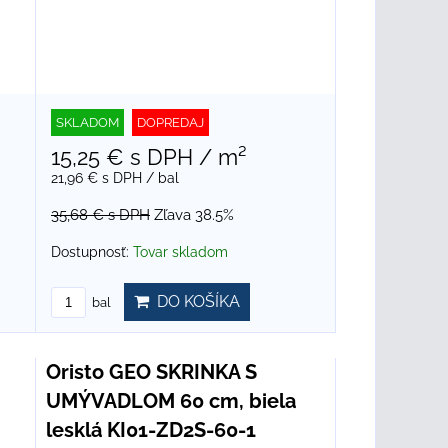
SKLADOM
DOPREDAJ
15,25 €
s DPH
/ m²
21,96 €
s DPH
/ bal
35,68 €
s DPH
Zľava 38.5%
Dostupnosť:
Tovar skladom
DO KOŠÍKA
bal
Oristo GEO SKRINKA S
UMÝVADLOM 60 cm, biela
lesklá KI01-ZD2S-60-1