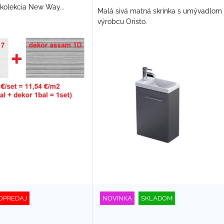
 kolekcia New Way...
Malá sivá matná skrinka s umývadlom
výrobcu Oristo.
OPREDAJ
NOVINKA
SKLADOM