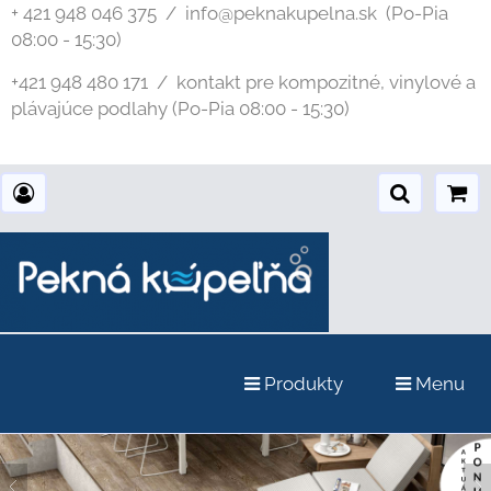
+ 421 948 046 375 / info@peknakupelna.sk
(Po-Pia
08:00 - 15:30)
+421 948 480 171 / kontakt pre kompozitné, vinylové a
plávajúce podlahy (Po-Pia 08:00 - 15:30)
Produkty
Menu