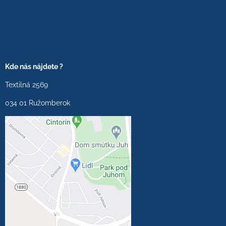
Kde nás nájdete ?
Textilná 2569
034 01 Ružomberok
Externý obsah je
blokovaný Voľbami
súkromia
Prajete si načítať externý
obsah?
Povoliť tentokrát