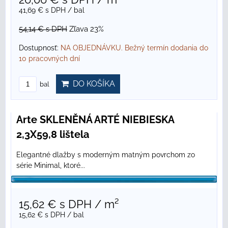
41,69 €
s DPH
/ bal
54,14 €
s DPH
Zľava 23%
Dostupnosť:
NA OBJEDNÁVKU. Bežný termín dodania do
10 pracovných dní
DO KOŠÍKA
bal
Arte SKLENĚNÁ ARTÉ NIEBIESKA
2,3X59,8 lištela
Elegantné dlažby s moderným matným povrchom zo
série Minimal, ktoré...
15,62 €
s DPH
/ m²
15,62 €
s DPH
/ bal