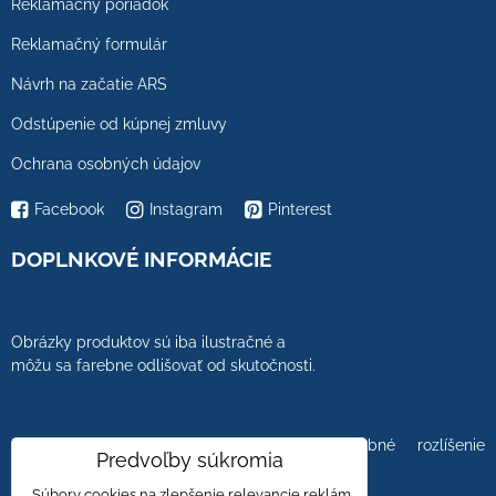
Reklamačný poriadok
Reklamačný formulár
Návrh na začatie ARS
Odstúpenie od kúpnej zmluvy
Ochrana osobných údajov
Facebook
Instagram
Pinterest
DOPLNKOVÉ INFORMÁCIE
Obrázky produktov sú iba ilustračné a
môžu sa farebne odlišovať od skutočnosti.
Farebnosť obrázkov tiež ovplyvňuje farebné rozlíšenie
Predvoľby súkromia
zobrazovacej jednotky.
„Súbory cookies na zlepšenie relevancie reklám