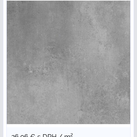
26,06 €
s DPH
/ m²