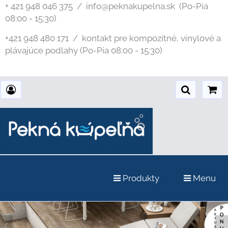
+ 421 948 046 375 / info@peknakupelna.sk
(Po-Pia
08:00 - 15:30)
+421 948 480 171 / kontakt pre kompozitné, vinylové a
plávajúce podlahy (Po-Pia 08:00 - 15:30)
Produkty
Menu