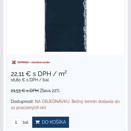
22,11 €
s DPH
/ m²
16,80 €
s DPH
/ bal
21,53 €
s DPH
Zľava 22%
Dostupnosť:
NA OBJEDNÁVKU. Bežný termín dodania do
10 pracovných dní
DO KOŠÍKA
bal