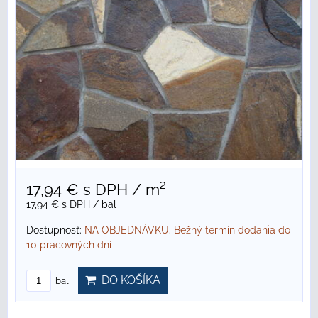
17,94 €
s DPH
/ m²
17,94 €
s DPH
/ bal
Dostupnosť:
NA OBJEDNÁVKU. Bežný termín dodania do
10 pracovných dní
DO KOŠÍKA
bal