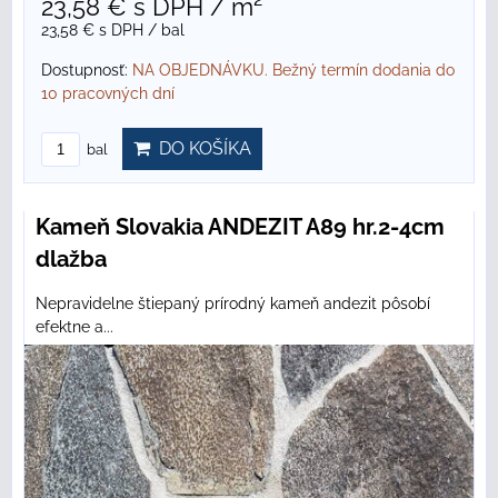
23,58 €
s DPH
/ m²
23,58 €
s DPH
/ bal
Dostupnosť:
NA OBJEDNÁVKU. Bežný termín dodania do
10 pracovných dní
DO KOŠÍKA
bal
Kameň Slovakia ANDEZIT A89 hr.2-4cm
dlažba
Nepravidelne štiepaný prírodný kameň andezit pôsobí
efektne a...