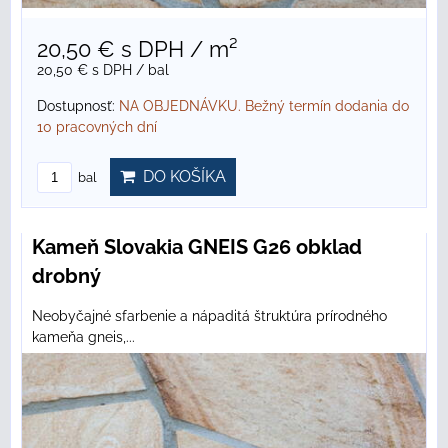
20,50 €
s DPH
/ m²
20,50 €
s DPH
/ bal
Dostupnosť:
NA OBJEDNÁVKU. Bežný termín dodania do
10 pracovných dní
DO KOŠÍKA
bal
Kameň Slovakia GNEIS G26 obklad
drobný
Neobyčajné sfarbenie a nápaditá štruktúra prírodného
kameňa gneis,...