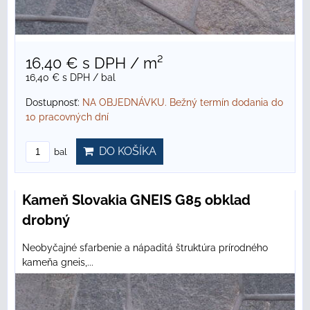
16,40 €
s DPH
/ m²
16,40 €
s DPH
/ bal
Dostupnosť:
NA OBJEDNÁVKU. Bežný termín dodania do
10 pracovných dní
DO KOŠÍKA
bal
Kameň Slovakia GNEIS G85 obklad
drobný
Neobyčajné sfarbenie a nápaditá štruktúra prírodného
kameňa gneis,...