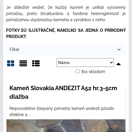
Je dôležité vedieť, že každý kameň je unikát vytvorený
prírodou, preto štrukturálna a farebná heterogénnosť je
prirodzenou vlastnosťou kameňa a výrobkov z neho.
FOTKY SÚ ILUSTRAČNÉ, NAKOĽKO SA JEDNÁ O PRÍRODNÝ
PRODUKT.
Filter
Iba skladom
Mriežka
Zoznam
Tabuľka
Kameň Slovakia ANDEZIT A52 hr.3-5cm
dlažba
Nepravidelne štiepaný prírodný kameň andezit pôsobí
efektne a...