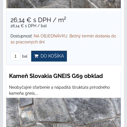
26,14 €
s DPH
/ m²
26,14 €
s DPH
/ bal
Dostupnosť:
NA OBJEDNÁVKU. Bežný termín dodania do
10 pracovných dní
DO KOŠÍKA
bal
Kameň Slovakia GNEIS G69 obklad
Neobyčajné sfarbenie a nápaditá štruktúra prírodného
kameňa gneis,...