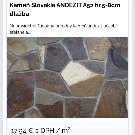
Kameň Slovakia ANDEZIT A52 hr.5-8cm
dlažba
Nepravidelne štiepaný prírodný kameň andezit pôsobí
efektne a...
17,94 €
s DPH
/ m²