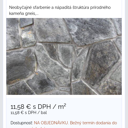
Neobyčajné sfarbenie a nápaditá štruktúra prírodného
kameňa gneis,...
11,58 €
s DPH
/ m²
11,58 €
s DPH
/ bal
Dostupnosť:
NA OBJEDNÁVKU. Bežný termín dodania do