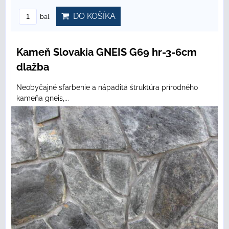
DO KOŠÍKA
bal
Kameň Slovakia GNEIS G69 hr-3-6cm
dlažba
Neobyčajné sfarbenie a nápaditá štruktúra prírodného
kameňa gneis,...