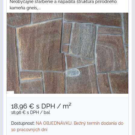
Neobyčajné sfarbenie a nápaditá štruktúra prírodného
kameňa gneis,...
18,96 €
s DPH
/ m²
18,96 €
s DPH
/ bal
Dostupnosť:
NA OBJEDNÁVKU. Bežný termín dodania do
10 pracovných dní