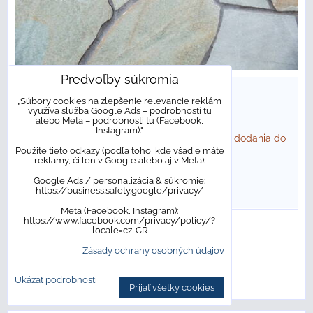
Predvoľby súkromia
18,96 €
s DPH
/ m²
„Súbory cookies na zlepšenie relevancie reklám
využíva služba Google Ads – podrobnosti tu
18,96 €
s DPH
/ bal
alebo Meta – podrobnosti tu (Facebook,
Instagram)."
Dostupnosť:
NA OBJEDNÁVKU. Bežný termín dodania do
Použite tieto odkazy (podľa toho, kde všad e máte
10 pracovných dní
reklamy, či len v Google alebo aj v Meta):
Google Ads / personalizácia & súkromie:
DO KOŠÍKA
bal
https://business.safety.google/privacy/
Meta (Facebook, Instagram):
https://www.facebook.com/privacy/policy/?
locale=cz-CR
Hore
Ďalšie produkty
Zásady ochrany osobných údajov
1
2
3
Ukázať podrobnosti
Prijať všetky cookies