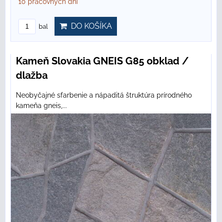
10 pracovných dní
DO KOŠÍKA
bal
Kameň Slovakia GNEIS G85 obklad /
dlažba
Neobyčajné sfarbenie a nápaditá štruktúra prírodného
kameňa gneis,...