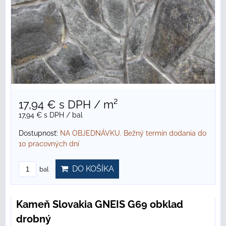
17,94 €
s DPH
/ m²
17,94 €
s DPH
/ bal
Dostupnosť:
NA OBJEDNÁVKU. Bežný termín dodania do
10 pracovných dní
DO KOŠÍKA
bal
Kameň Slovakia GNEIS G69 obklad
drobný