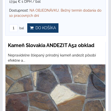
17,94 €
s DPH
/ bal
Dostupnosť:
NA OBJEDNÁVKU. Bežný termín dodania do
10 pracovných dní
DO KOŠÍKA
bal
Kameň Slovakia ANDEZIT A52 obklad
Nepravidelne štiepaný prírodný kameň andezit pôsobí
efektne a...