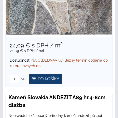
24,09 €
s DPH
/ m²
24,09 €
s DPH
/ bal
Dostupnosť:
NA OBJEDNÁVKU. Bežný termín dodania do
10 pracovných dní
DO KOŠÍKA
bal
Kameň Slovakia ANDEZIT A89 hr.4-8cm
dlažba
Nepravidelne štiepaný prírodný kameň andezit pôsobí