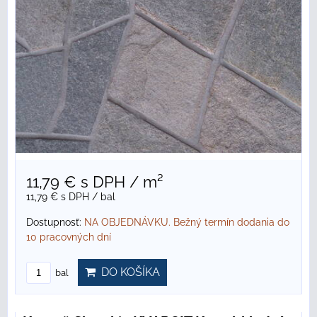
11,79 €
s DPH
/ m²
11,79 €
s DPH
/ bal
Dostupnosť:
NA OBJEDNÁVKU. Bežný termín dodania do
10 pracovných dní
DO KOŠÍKA
bal