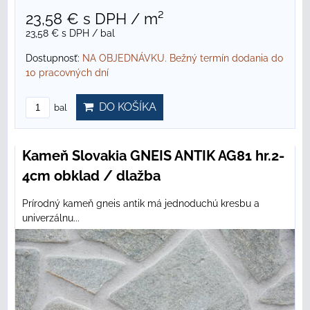
23,58 €
s DPH
/ m²
23,58 €
s DPH
/ bal
Dostupnosť:
NA OBJEDNÁVKU. Bežný termín dodania do
10 pracovných dní
DO KOŠÍKA
bal
Kameň Slovakia GNEIS ANTIK AG81 hr.2-
4cm obklad / dlažba
Prírodný kameň gneis antik má jednoduchú kresbu a
univerzálnu...