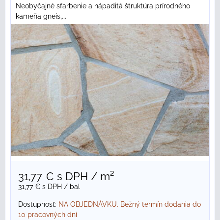
Neobyčajné sfarbenie a nápaditá štruktúra prírodného
kameňa gneis,...
31,77 €
s DPH
/ m²
31,77 €
s DPH
/ bal
Dostupnosť:
NA OBJEDNÁVKU. Bežný termín dodania do
10 pracovných dní