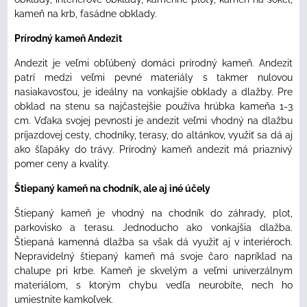
kameň na krb, fasádne obklady.
Prírodný kameň Andezit
Andezit je veľmi obľúbený domáci prírodný kameň. Andezit
patrí medzi veľmi pevné materiály s takmer nulovou
nasiakavosťou, je ideálny na vonkajšie obklady a dlažby. Pre
obklad na stenu sa najčastejšie používa hrúbka kameňa 1-3
cm. Vďaka svojej pevnosti je andezit veľmi vhodný na dlažbu
príjazdovej cesty, chodníky, terasy, do altánkov, využiť sa dá aj
ako šľapáky do trávy. Prírodný kameň andezit má priaznivý
pomer ceny a kvality.
Štiepaný kameň na chodník, ale aj iné účely
Štiepaný kameň je vhodný na chodník do záhrady, plot,
parkovisko a terasu. Jednoducho ako vonkajšia dlažba.
Štiepaná kamenná dlažba sa však dá využiť aj v interiéroch.
Nepravidelný štiepaný kameň má svoje čaro napríklad na
chalupe pri krbe. Kameň je skvelým a veľmi univerzálnym
materiálom, s ktorým chybu vedľa neurobíte, nech ho
umiestnite kamkoľvek.