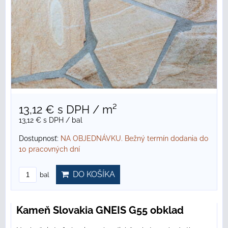
13,12 €
s DPH
/ m²
13,12 €
s DPH
/ bal
Dostupnosť:
NA OBJEDNÁVKU. Bežný termín dodania do
10 pracovných dní
DO KOŠÍKA
bal
Kameň Slovakia GNEIS G55 obklad