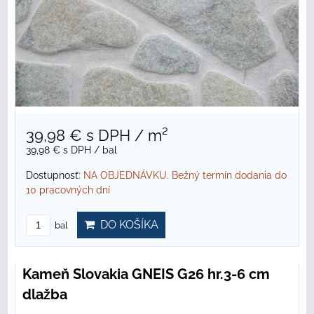
39,98 €
s DPH
/ m²
39,98 €
s DPH
/ bal
Dostupnosť:
NA OBJEDNÁVKU. Bežný termín dodania do
10 pracovných dní
DO KOŠÍKA
bal
Kameň Slovakia GNEIS G26 hr.3-6 cm
dlažba