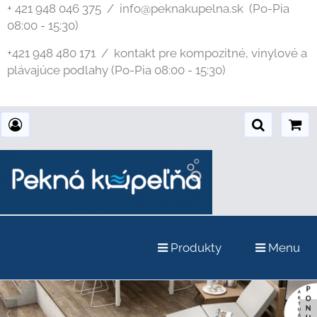
+ 421 948 046 375 / info@peknakupelna.sk
(Po-Pia
08:00 - 15:30)
+421 948 480 171 / kontakt pre kompozitné, vinylové a
plávajúce podlahy (Po-Pia 08:00 - 15:30)
Produkty
Menu