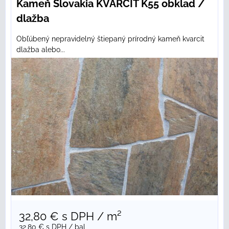
Kameň Slovakia KVARCIT K55 obklad /
dlažba
Obľúbený nepravidelný štiepaný prírodný kameň kvarcit
dlažba alebo...
32,80 €
s DPH
/ m²
32,80 €
s DPH
/ bal