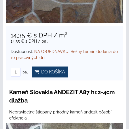
14,35 €
s DPH
/ m²
14,35 €
s DPH
/ bal
Dostupnosť:
NA OBJEDNÁVKU. Bežný termín dodania do
10 pracovných dní
DO KOŠÍKA
bal
Kameň Slovakia ANDEZIT A87 hr.2-4cm
dlažba
Nepravidelne štiepaný prírodný kameň andezit pôsobí
efektne a...