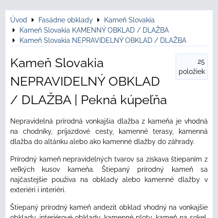
Úvod
Fasádne obklady
Kameň Slovakia
Kameň Slovakia KAMENNÝ OBKLAD / DLAŽBA
Kameň Slovakia NEPRAVIDELNÝ OBKLAD / DLAŽBA
Kameň Slovakia
25
položiek
NEPRAVIDELNÝ OBKLAD
/ DLAŽBA | Pekná kúpeľňa
Nepravidelná prírodná vonkajšia dlažba z kameňa je vhodná
na chodníky, príjazdové cesty, kamenné terasy, kamenná
dlažba do altánku alebo ako kamenné dlažby do záhrady.
Prírodný kameň nepravidelných tvarov sa získava štiepaním z
veľkých kusov kameňa. Štiepaný prírodný kameň sa
najčastejšie použiva na obklady alebo kamenné dlažby v
exteriéri i interiéri.
Štiepaný prírodný kameň andezit obklad vhodný na vonkajšie
obklady, interiérové obklady, kamenné ploty, kameň na sokel,