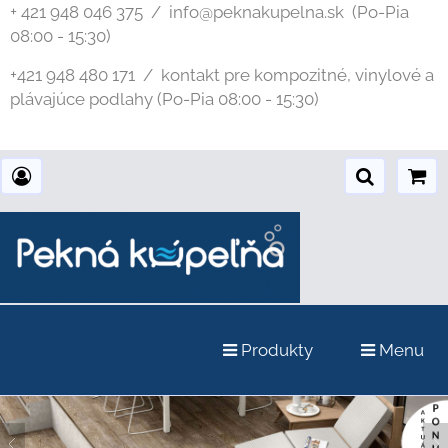
+ 421 948 046 375 / info@peknakupelna.sk
(Po-Pia
08:00 - 15:30)
+421 948 480 171 / kontakt pre kompozitné, vinylové a
plávajúce podlahy (Po-Pia 08:00 - 15:30)
Produkty
Menu