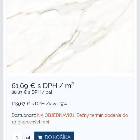
61,69 €
s DPH
/ m²
88,83 €
s DPH
/ bal
109,67 €
s DPH
Zľava 19%
Dostupnosť:
NA OBJEDNÁVKU. Bežný termín dodania do
10 pracovných dní
DO KOŠÍKA
bal