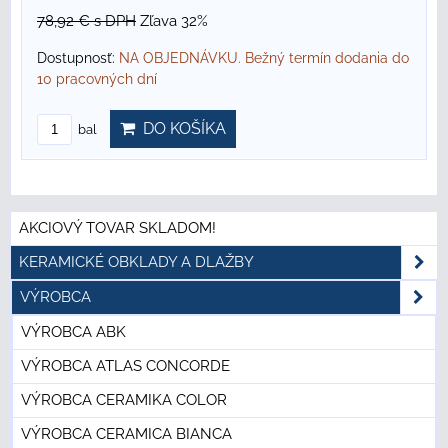
78,92 €
s DPH
Zľava 32%
Dostupnosť:
NA OBJEDNÁVKU. Bežný termín dodania do
10 pracovných dní
DO KOŠÍKA
bal
AKCIOVÝ TOVAR SKLADOM!
KERAMICKÉ OBKLADY A DLAŽBY
VÝROBCA
VÝROBCA ABK
VÝROBCA ATLAS CONCORDE
VÝROBCA CERAMIKA COLOR
VÝROBCA CERAMICA BIANCA