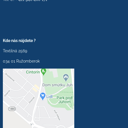
Kde nás nájdete ?
Textilná 2569
034 01 Ružomberok
Externý obsah je
blokovaný Voľbami
súkromia
Prajete si načítať externý
obsah?
Povoliť tentokrát