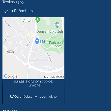
Textilná 2569
034 01 Ružomberok
Externý obsah je
blokovaný Voľbami
súkromia
Prajete si načítať externý
obsah?
Povoliť tentokrát
Povoliť a zapamätať -
súhlas s druhom cookie:
Funkčné
Otvoriť obsah v novom okne