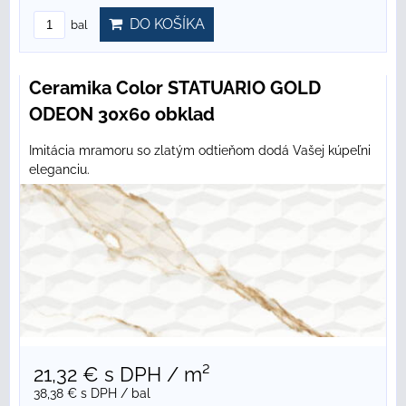
DO KOŠÍKA
bal
Ceramika Color STATUARIO GOLD
ODEON 30x60 obklad
Imitácia mramoru so zlatým odtieňom dodá Vašej kúpeľni
eleganciu.
21,32 €
s DPH
/ m²
38,38 €
s DPH
/ bal