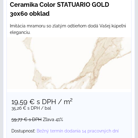
Ceramika Color STATUARIO GOLD
30x60 obklad
Imitácia mramoru so zlatým odtieňom dodá Vašej kúpeľni
eleganciu.
19,59 €
s DPH
/ m²
35,26 €
s DPH
/ bal
59,77 €
s DPH
Zľava 41%
Dostupnosť:
Bežný termín dodania 14 pracovných dní