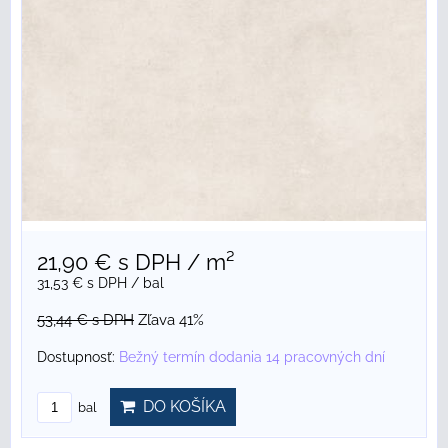
21,90 €
s DPH
/ m²
31,53 €
s DPH
/ bal
53,44 €
s DPH
Zľava 41%
Dostupnosť:
Bežný termín dodania 14 pracovných dní
DO KOŠÍKA
bal