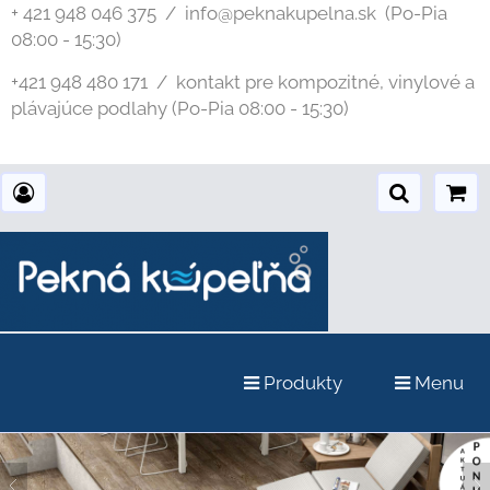
+ 421 948 046 375 / info@peknakupelna.sk
(Po-Pia
08:00 - 15:30)
+421 948 480 171 / kontakt pre kompozitné, vinylové a
plávajúce podlahy (Po-Pia 08:00 - 15:30)
Produkty
Menu