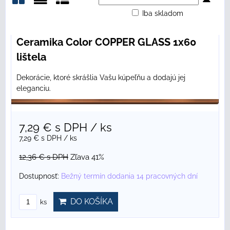
Iba skladom
Mriežka
Zoznam
Tabuľka
Ceramika Color COPPER GLASS 1x60
lištela
Dekorácie, ktoré skrášlia Vašu kúpeľňu a dodajú jej
eleganciu.
7,29 €
s DPH
/ ks
7,29 €
s DPH
/ ks
12,36 €
s DPH
Zľava 41%
Dostupnosť:
Bežný termín dodania 14 pracovných dní
DO KOŠÍKA
ks