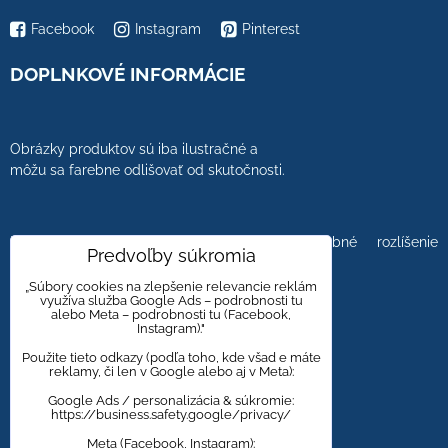
Facebook
Instagram
Pinterest
DOPLNKOVÉ INFORMÁCIE
Obrázky produktov sú iba ilustračné a
môžu sa farebne odlišovať od skutočnosti.
Farebnosť obrázkov tiež ovplyvňuje farebné rozlíšenie
Predvoľby súkromia
zobrazovacej jednotky.
„Súbory cookies na zlepšenie relevancie reklám
využíva služba Google Ads – podrobnosti tu
alebo Meta – podrobnosti tu (Facebook,
Instagram)."
Obklady a dlažby s kameninovým, mramorovým,
dreveným dizajnom majú viacero kresieb,
Použite tieto odkazy (podľa toho, kde všad e máte
reklamy, či len v Google alebo aj v Meta):
aby bola zachovaná čo najväčšia autentickosť
prírodného materiálu.
Google Ads / personalizácia & súkromie:
https://business.safety.google/privacy/
Meta (Facebook, Instagram):