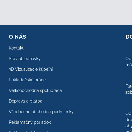
O NÁS
D
Kontakt
Stav objednávky
Obr
môž
3D Vizualizácie kúpeľní
Pokladačské práce
Far
Veľkoobchodná spolupráca
zob
Doprava a platba
Všeobecné obchodné podmienky
Ob
dre
Reklamačný poriadok
aby