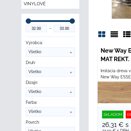
VINYLOVÉ
Výrobca:
Mriežka
Zozn
Ta
New Way 
Všetko
MAT REKT. 
Druh:
Imitácia dreva v
Všetko
New Way ESSE
Dizajn:
Všetko
Farba:
Všetko
SKLADOM
D
Povrch:
26,31 €
s
32,10 €
s DPH