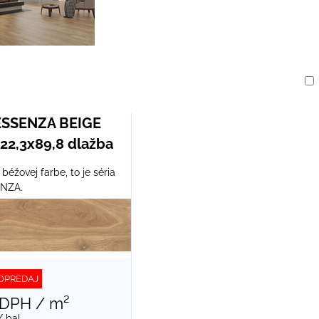
am
buľka
ESSENZA BEIGE
22,3x89,8 dlažba
 béžovej farbe, to je séria
NZA.
OPREDAJ
 DPH
/ m²
/ bal