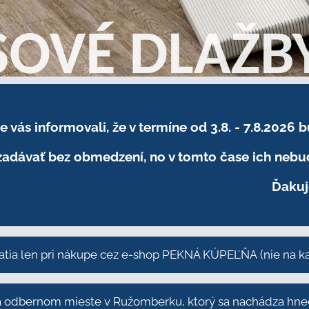
sme vás informovali, že v termíne od 3.8. - 7.8
adávať bez obmedzení, no v tomto čase ich nebud
Ďakuj
atia len pri nákupe cez e-shop PEKNÁ KÚPEĽŇA
(nie na 
odbernom mieste v Ružomberku, ktorý sa nachádza hneď 