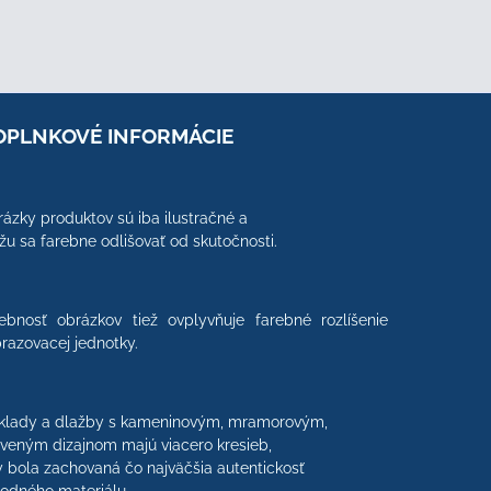
OPLNKOVÉ INFORMÁCIE
ázky produktov sú iba ilustračné a
u sa farebne odlišovať od skutočnosti.
ebnosť obrázkov tiež ovplyvňuje farebné rozlíšenie
razovacej jednotky.
klady a dlažby s kameninovým, mramorovým,
veným dizajnom majú viacero kresieb,
 bola zachovaná čo najväčšia autentickosť