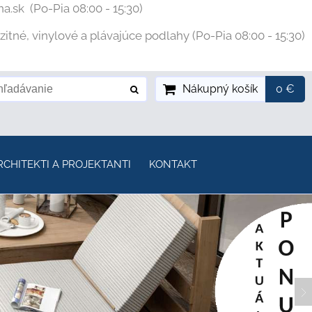
na.sk
(Po-Pia 08:00 - 15:30)
tné, vinylové a plávajúce podlahy (Po-Pia 08:00 - 15:30)
Nákupný košík
0 €
RCHITEKTI A PROJEKTANTI
KONTAKT