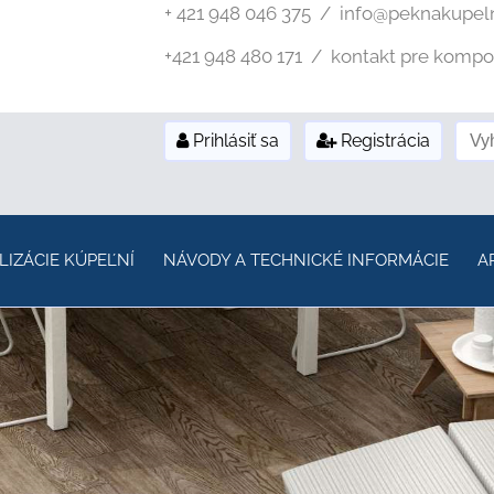
+ 421 948 046 375 / info@peknakupel
+421 948 480 171 / kontakt pre kompozi
Prihlásiť sa
Registrácia
LIZÁCIE KÚPEĽNÍ
NÁVODY A TECHNICKÉ INFORMÁCIE
A