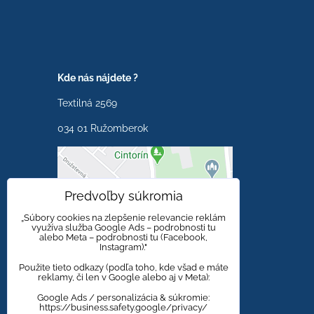
Kde nás nájdete ?
Textilná 2569
034 01 Ružomberok
Externý obsah je
Predvoľby súkromia
blokovaný Voľbami
súkromia
„Súbory cookies na zlepšenie relevancie reklám
využíva služba Google Ads – podrobnosti tu
alebo Meta – podrobnosti tu (Facebook,
Prajete si načítať externý
Instagram)."
obsah?
Použite tieto odkazy (podľa toho, kde všad e máte
reklamy, či len v Google alebo aj v Meta):
Povoliť tentokrát
Google Ads / personalizácia & súkromie:
https://business.safety.google/privacy/