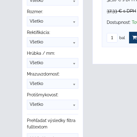
Všetko
37,33 €
s DPH
Rozmer:
Všetko
Dostupnosť:
To
Rektifikácia:
bal
Všetko
Hrúbka / mm:
Všetko
Mrazuvzdornosť:
Všetko
Protišmykovosť:
Všetko
Prehľadať výsledky filtra
fulltextom