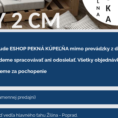
.2026 bude ESHOP PEKNÁ KÚPEĽŇA mimo prevádzky
z 
eme spracovávať ani odosielať. Všetky objednáv
eme za pochopenie
kamennej predajni)
vedľa hlavného ťahu Žilina - Poprad.