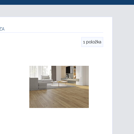
ZA
1
položka