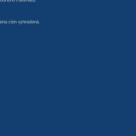
rodného materiálu.
na cien vyhradená.