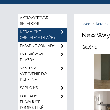
AKCIOVÝ TOVAR
SKLADOM!
Úvod
Keramic
KERAMICKÉ
New Way 
OBKLADY A DLAŽBY
FASÁDNE OBKLADY
Galéria
EXTERIÉROVÉ
DLAŽBY
SANITA A
VYBAVENIE DO
KÚPEĽNE
SAPHO KS
PODLAHY -
PLÁVAJÚCE
KOMPOZITNÉ