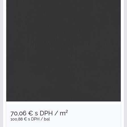
70,06 €
s DPH
/ m²
100,88 €
s DPH
/ bal