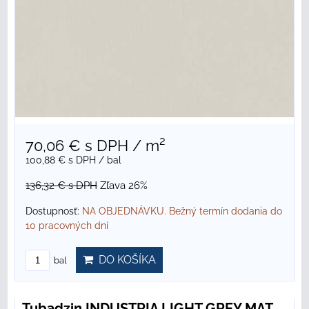
70,06 €
s DPH
/ m²
100,88 €
s DPH
/ bal
136,32 €
s DPH
Zľava 26%
Dostupnosť:
NA OBJEDNÁVKU. Bežný termín dodania do
10 pracovných dní
DO KOŠÍKA
bal
Tubadzin INDUSTRIA LIGHT GREY MAT