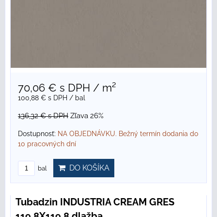
70,06 €
s DPH
/ m²
100,88 €
s DPH
/ bal
136,32 €
s DPH
Zľava 26%
Dostupnosť:
NA OBJEDNÁVKU. Bežný termín dodania do
10 pracovných dní
DO KOŠÍKA
bal
Tubadzin INDUSTRIA CREAM GRES
119,8X119,8 dlažba