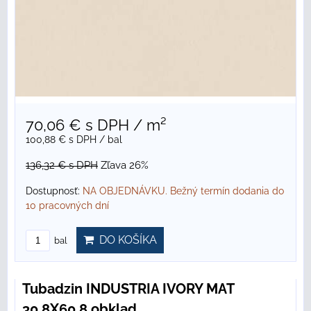
70,06 €
s DPH
/ m²
100,88 €
s DPH
/ bal
136,32 €
s DPH
Zľava 26%
Dostupnosť:
NA OBJEDNÁVKU. Bežný termín dodania do
10 pracovných dní
DO KOŠÍKA
bal
Tubadzin INDUSTRIA IVORY MAT
30,8X60,8 obklad