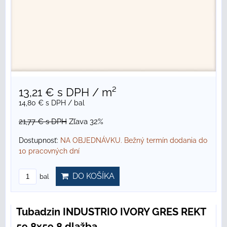
13,21 €
s DPH
/ m²
14,80 €
s DPH
/ bal
21,77 €
s DPH
Zľava 32%
Dostupnosť:
NA OBJEDNÁVKU. Bežný termín dodania do
10 pracovných dní
DO KOŠÍKA
bal
Tubadzin INDUSTRIO IVORY GRES REKT
59,8x59,8 dlažba