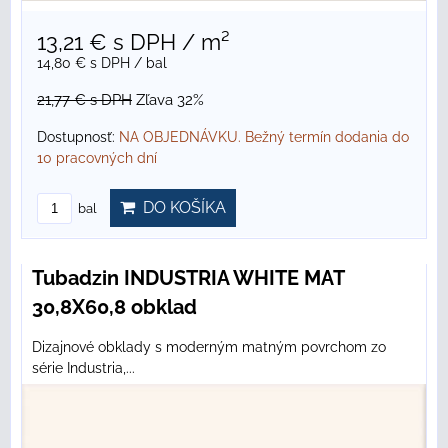
13,21 €
s DPH
/ m²
14,80 €
s DPH
/ bal
21,77 €
s DPH
Zľava 32%
Dostupnosť:
NA OBJEDNÁVKU. Bežný termín dodania do
10 pracovných dní
DO KOŠÍKA
bal
Tubadzin INDUSTRIA WHITE MAT
30,8X60,8 obklad
Dizajnové obklady s moderným matným povrchom zo
série Industria,...