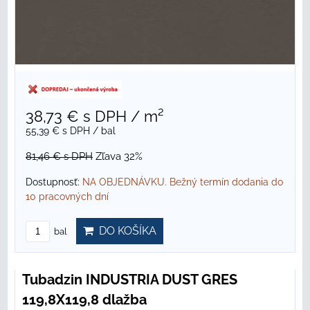
38,73 €
s DPH
/ m²
55,39 €
s DPH
/ bal
81,46 €
s DPH
Zľava 32%
Dostupnosť:
NA OBJEDNÁVKU. Bežný termín dodania do
10 pracovných dní
DO KOŠÍKA
bal
Tubadzin INDUSTRIA DUST GRES
119,8X119,8 dlažba