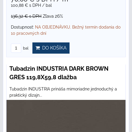
100,88 €
s DPH
/ bal
136,32 €
s DPH
Zľava 26%
Dostupnosť:
NA OBJEDNÁVKU. Bežný termín dodania do
10 pracovných dní
DO KOŠÍKA
bal
Tubadzin INDUSTRIA DARK BROWN
GRES 119,8X59,8 dlažba
Tubadzin INDUSTRIA prináša mimoriadne jednoduchý a
praktický dizajn...