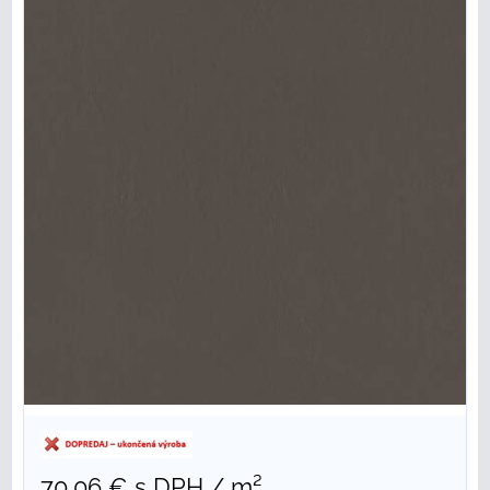
70,06 €
s DPH
/ m²