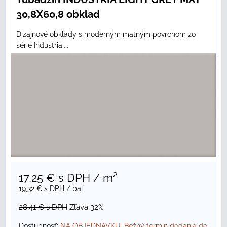
30,8X60,8 obklad
Dizajnové obklady s moderným matným povrchom zo
série Industria,...
17,25 €
s DPH
/ m²
19,32 €
s DPH
/ bal
28,41 €
s DPH
Zľava 32%
Dostupnosť:
NA OBJEDNÁVKU. Bežný termín dodania do