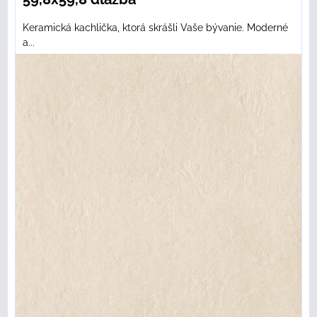
Keramická kachlička, ktorá skrášli Vaše bývanie. Moderné
a...