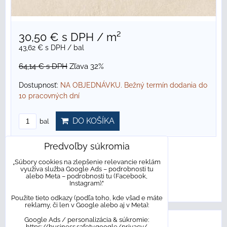
30,50 €
s DPH
/ m²
43,62 €
s DPH
/ bal
64,14 €
s DPH
Zľava 32%
Dostupnosť:
NA OBJEDNÁVKU. Bežný termín dodania do
10 pracovných dní
DO KOŠÍKA
bal
Predvoľby súkromia
Hore
Nie sú žiadne ďalšie produkty.
„Súbory cookies na zlepšenie relevancie reklám
využíva služba Google Ads – podrobnosti tu
alebo Meta – podrobnosti tu (Facebook,
1
2
Instagram)."
Použite tieto odkazy (podľa toho, kde všad e máte
reklamy, či len v Google alebo aj v Meta):
AKCIOVÝ TOVAR SKLADOM!
Google Ads / personalizácia & súkromie:
https://business.safety.google/privacy/