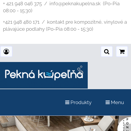
+ 421 948 046 375 / info@peknakupelna.sk
(Po-Pia
08:00 - 15:30)
+421 948 480 171 / kontakt pre kompozitné, vinylové a
plávajúce podlahy (Po-Pia 08:00 - 15:30)
Produkty
Menu