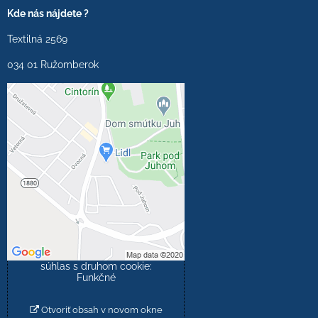
Kde nás nájdete ?
Textilná 2569
034 01 Ružomberok
Externý obsah je
blokovaný Voľbami
súkromia
Prajete si načítať externý
obsah?
Povoliť tentokrát
Povoliť a zapamätať -
súhlas s druhom cookie:
Funkčné
Otvoriť obsah v novom okne