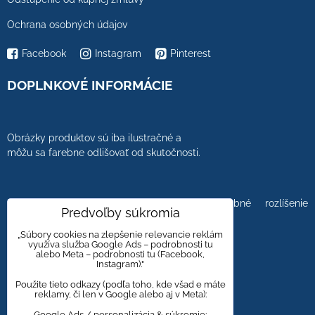
Ochrana osobných údajov
Facebook
Instagram
Pinterest
DOPLNKOVÉ INFORMÁCIE
Obrázky produktov sú iba ilustračné a
môžu sa farebne odlišovať od skutočnosti.
Farebnosť obrázkov tiež ovplyvňuje farebné rozlíšenie
Predvoľby súkromia
zobrazovacej jednotky.
„Súbory cookies na zlepšenie relevancie reklám
využíva služba Google Ads – podrobnosti tu
alebo Meta – podrobnosti tu (Facebook,
Instagram)."
Obklady a dlažby s kameninovým, mramorovým,
dreveným dizajnom majú viacero kresieb,
Použite tieto odkazy (podľa toho, kde všad e máte
reklamy, či len v Google alebo aj v Meta):
aby bola zachovaná čo najväčšia autentickosť
prírodného materiálu.
Google Ads / personalizácia & súkromie: