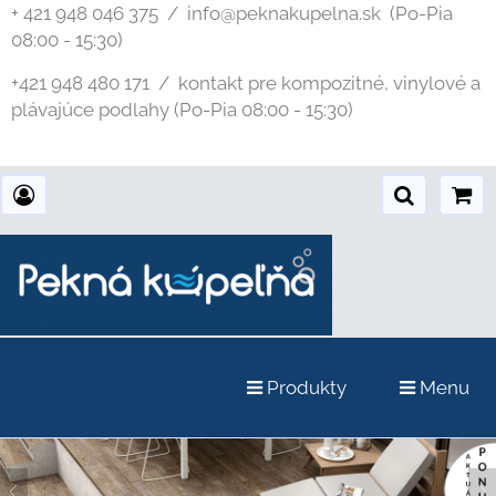
+ 421 948 046 375 / info@peknakupelna.sk
(Po-Pia
08:00 - 15:30)
+421 948 480 171 / kontakt pre kompozitné, vinylové a
plávajúce podlahy (Po-Pia 08:00 - 15:30)
Produkty
Menu