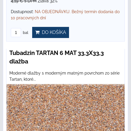
4,19 €
s DPH
Zľava 32%
Dostupnosť:
NA OBJEDNÁVKU. Bežný termín dodania do
10 pracovných dní
DO KOŠÍKA
bal
Tubadzin TARTAN 6 MAT 33,3X33,3
dlažba
Moderné dlažby s moderným matným povrchom zo série
Tartan, ktoré...