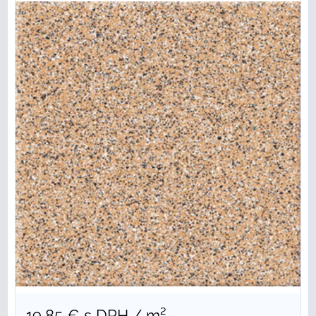
19,85 €
s DPH
/ m²