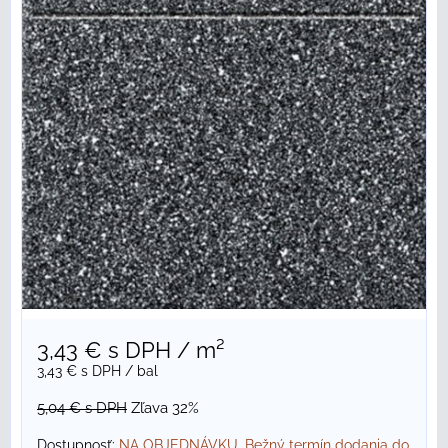
3,43 €
s DPH
/ m²
3,43 €
s DPH
/ bal
5,04 €
s DPH
Zľava 32%
Dostupnosť:
NA OBJEDNÁVKU. Bežný termín dodania do