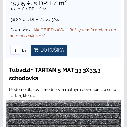
19,85 €
s DPH
/ m²
26,40 €
s DPH
/ bal
38,82 €
s DPH
Zľava 32%
Dostupnosť:
NA OBJEDNÁVKU. Bežný termín dodania do
10 pracovných dní
DO KOŠÍKA
bal
Tubadzin TARTAN 5 MAT 33,3X33,3
schodovka
Moderné dlažby s moderným matným povrchom zo série
Tartan, ktoré...