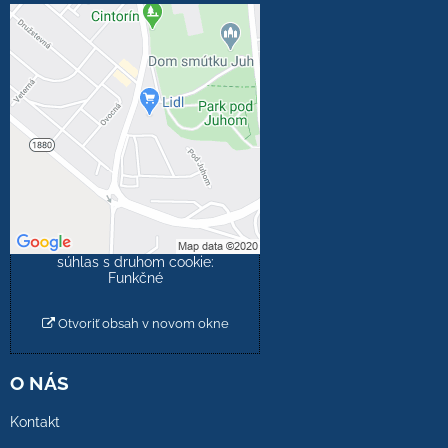
Externý obsah je
blokovaný Voľbami
súkromia
Prajete si načítať externý
obsah?
Povoliť tentokrát
Povoliť a zapamätať -
súhlas s druhom cookie:
Funkčné
Otvoriť obsah v novom okne
O NÁS
Kontakt