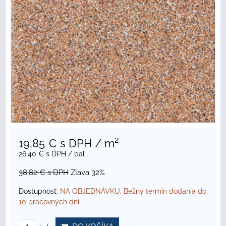
19,85 €
s DPH
/ m²
26,40 €
s DPH
/ bal
38,82 €
s DPH
Zľava 32%
Dostupnosť:
NA OBJEDNÁVKU. Bežný termín dodania do
10 pracovných dní