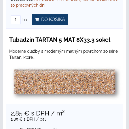
10 pracovných dní
DO KOŠÍKA
bal
Tubadzin TARTAN 5 MAT 8X33,3 sokel
Moderné dlažby s moderným matným povrchom zo série
Tartan, ktoré...
2,85 €
s DPH
/ m²
2,85 €
s DPH
/ bal