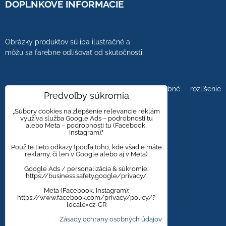
DOPLNKOVÉ INFORMÁCIE
Obrázky produktov sú iba ilustračné a
môžu sa farebne odlišovať od skutočnosti.
Farebnosť obrázkov tiež ovplyvňuje farebné rozlíšenie
Predvoľby súkromia
zobrazovacej jednotky.
„Súbory cookies na zlepšenie relevancie reklám
využíva služba Google Ads – podrobnosti tu
alebo Meta – podrobnosti tu (Facebook,
Instagram)."
Obklady a dlažby s kameninovým, mramorovým,
dreveným dizajnom majú viacero kresieb,
Použite tieto odkazy (podľa toho, kde všad e máte
reklamy, či len v Google alebo aj v Meta):
aby bola zachovaná čo najväčšia autentickosť
prírodného materiálu.
Google Ads / personalizácia & súkromie:
https://business.safety.google/privacy/
Meta (Facebook, Instagram):
https://www.facebook.com/privacy/policy/?
Zmena cien vyhradená.
locale=cz-CR
Zásady ochrany osobných údajov