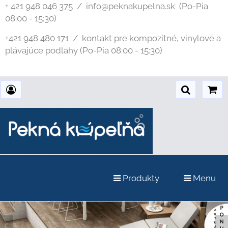
+ 421 948 046 375 / info@peknakupelna.sk
(Po-Pia
08:00 - 15:30)
+421 948 480 171 / kontakt pre kompozitné, vinylové a
plávajúce podlahy (Po-Pia 08:00 - 15:30)
Produkty
Menu