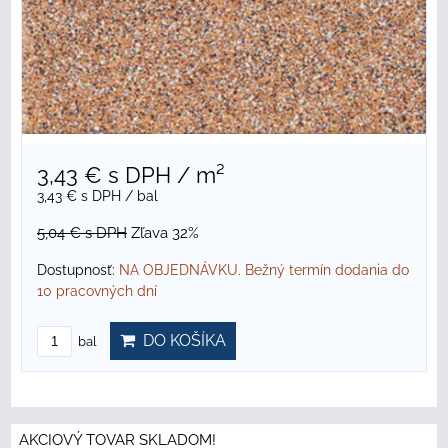
3,43 €
s DPH
/ m²
3,43 €
s DPH
/ bal
5,04 €
s DPH
Zľava 32%
Dostupnosť:
NA OBJEDNÁVKU. Bežný termín dodania do
10 pracovných dní
DO KOŠÍKA
bal
AKCIOVÝ TOVAR SKLADOM!