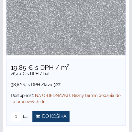
19,85 €
s DPH
/ m²
26,40 €
s DPH
/ bal
38,82 €
s DPH
Zľava 32%
Dostupnosť:
NA OBJEDNÁVKU. Bežný termín dodania do
10 pracovných dní
DO KOŠÍKA
bal