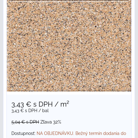
3,43 €
s DPH
/ m²
3,43 €
s DPH
/ bal
5,04 €
s DPH
Zľava 32%
Dostupnosť:
NA OBJEDNÁVKU. Bežný termín dodania do