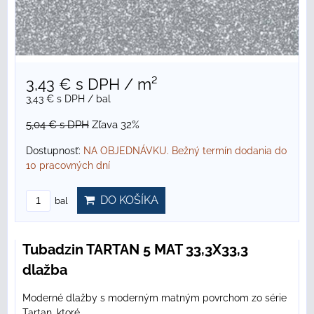
3,43 €
s DPH
/ m²
3,43 €
s DPH
/ bal
5,04 €
s DPH
Zľava 32%
Dostupnosť:
NA OBJEDNÁVKU. Bežný termín dodania do
10 pracovných dní
DO KOŠÍKA
bal
Tubadzin TARTAN 5 MAT 33,3X33,3
dlažba
Moderné dlažby s moderným matným povrchom zo série
Tartan, ktoré...