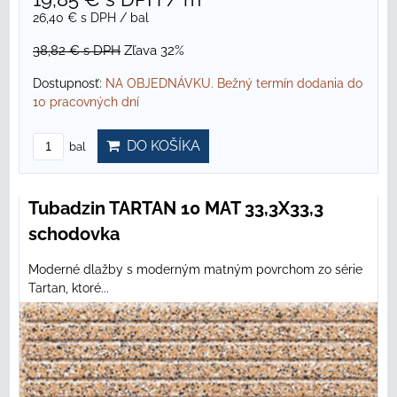
26,40 €
s DPH
/ bal
38,82 €
s DPH
Zľava 32%
Dostupnosť:
NA OBJEDNÁVKU. Bežný termín dodania do
10 pracovných dní
DO KOŠÍKA
bal
Tubadzin TARTAN 10 MAT 33,3X33,3
schodovka
Moderné dlažby s moderným matným povrchom zo série
Tartan, ktoré...