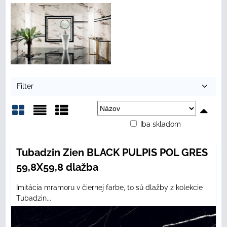
Filter
Iba skladom
Mriežka
Zoznam
Tabuľka
Tubadzin Zien BLACK PULPIS POL GRES
59,8X59,8 dlažba
Imitácia mramoru v čiernej farbe, to sú dlažby z kolekcie
Tubadzin...