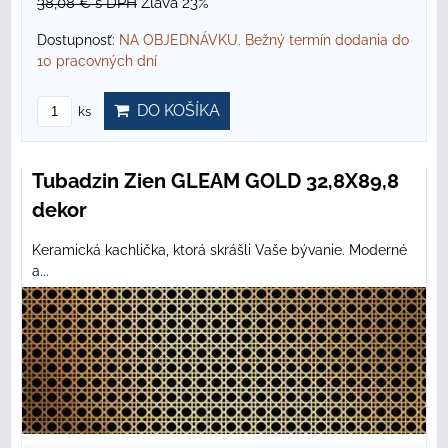
38,08 €
s DPH
Zľava 23%
Dostupnosť:
NA OBJEDNÁVKU. Bežný termín dodania do
10 pracovných dní
DO KOŠÍKA
ks
Tubadzin Zien GLEAM GOLD 32,8X89,8
dekor
Keramická kachlička, ktorá skrášli Vaše bývanie. Moderné
a...