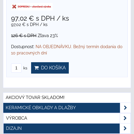
97,02 €
s DPH
/ ks
97,02 €
s DPH
/ ks
126 €
s DPH
Zľava 23%
Dostupnosť:
NA OBJEDNÁVKU. Bežný termín dodania do
10 pracovných dní
DO KOŠÍKA
ks
AKCIOVÝ TOVAR SKLADOM!
KERAMICKÉ OBKLADY A DLAŽBY
VÝROBCA
DIZAJN