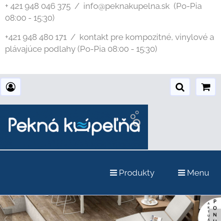
+ 421 948 046 375 / info@peknakupelna.sk
(Po-Pia
08:00 - 15:30)
+421 948 480 171 / kontakt pre kompozitné, vinylové a
plávajúce podlahy (Po-Pia 08:00 - 15:30)
Produkty
Menu