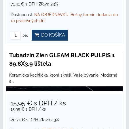
71,41 €
s DPH
Zľava 23%
Dostupnosť:
NA OBJEDNÁVKU. Bežný termín dodania do
10 pracovných dní
DO KOŠÍKA
bal
Tubadzin Zien GLEAM BLACK PULPIS 1
89,8X3,9 lištela
Keramická kachlička, ktorá skrášli Vaše bývanie. Moderné
a...
15,95 €
s DPH
/ ks
15,95 €
s DPH
/ ks
20,71 €
s DPH
Zľava 23%