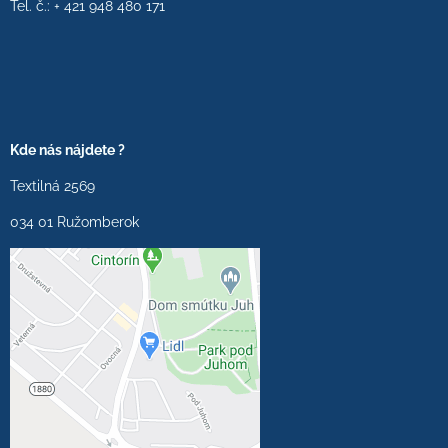
Tel. č.: + 421 948 480 171
Kde nás nájdete ?
Textilná 2569
034 01 Ružomberok
Externý obsah je
blokovaný Voľbami
súkromia
Prajete si načítať externý
obsah?