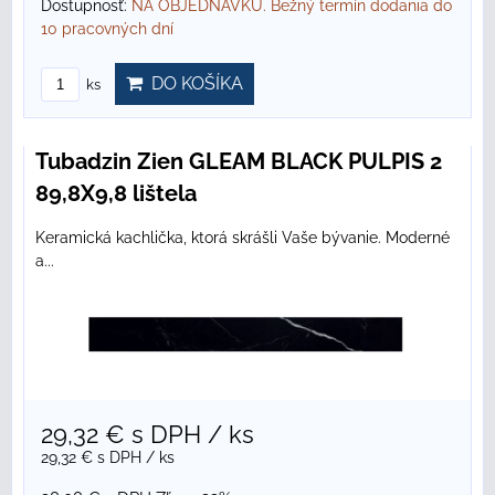
Dostupnosť:
NA OBJEDNÁVKU. Bežný termín dodania do
10 pracovných dní
DO KOŠÍKA
ks
Tubadzin Zien GLEAM BLACK PULPIS 2
89,8X9,8 lištela
Keramická kachlička, ktorá skrášli Vaše bývanie. Moderné
a...
29,32 €
s DPH
/ ks
29,32 €
s DPH
/ ks