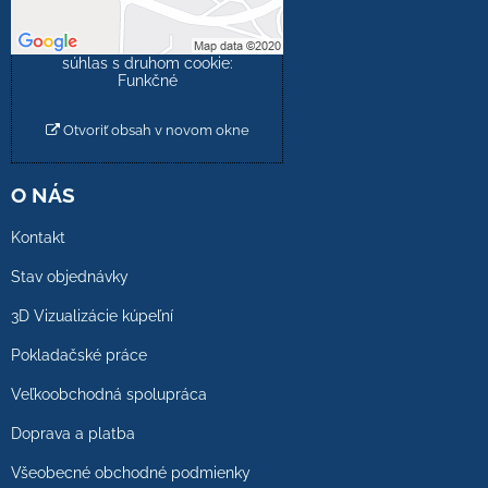
Povoliť tentokrát
Povoliť a zapamätať -
súhlas s druhom cookie:
Funkčné
Otvoriť obsah v novom okne
O NÁS
Kontakt
Stav objednávky
3D Vizualizácie kúpeľní
Pokladačské práce
Veľkoobchodná spolupráca
Doprava a platba
Všeobecné obchodné podmienky