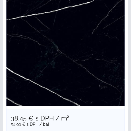
38,45 €
s DPH
/ m²
54,99 €
s DPH
/ bal