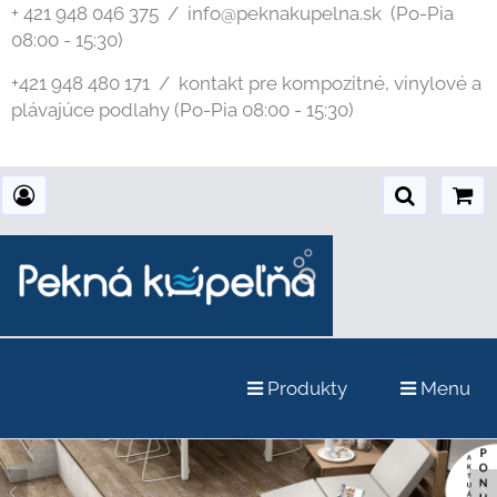
+ 421 948 046 375 / info@peknakupelna.sk
(Po-Pia
08:00 - 15:30)
+421 948 480 171 / kontakt pre kompozitné, vinylové a
plávajúce podlahy (Po-Pia 08:00 - 15:30)
Produkty
Menu