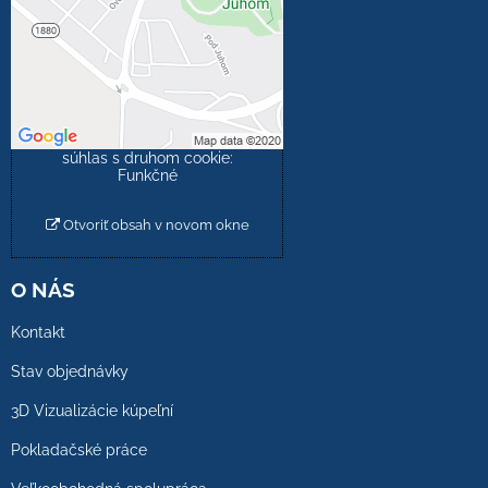
Prajete si načítať externý
obsah?
Povoliť tentokrát
Povoliť a zapamätať -
súhlas s druhom cookie:
Funkčné
Otvoriť obsah v novom okne
O NÁS
Kontakt
Stav objednávky
3D Vizualizácie kúpeľní
Pokladačské práce