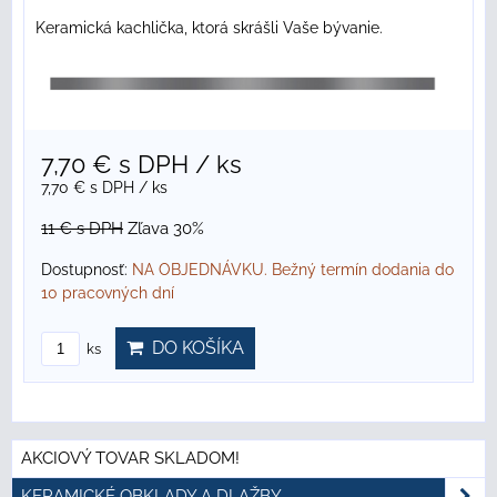
Keramická kachlička, ktorá skrášli Vaše bývanie.
7,70 €
s DPH
/ ks
7,70 €
s DPH
/ ks
11 €
s DPH
Zľava 30%
Dostupnosť:
NA OBJEDNÁVKU. Bežný termín dodania do
10 pracovných dní
DO KOŠÍKA
ks
AKCIOVÝ TOVAR SKLADOM!
KERAMICKÉ OBKLADY A DLAŽBY