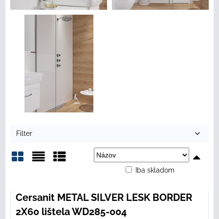
Filter
Iba skladom
Mriežka
Zoznam
Tabuľka
Cersanit METAL SILVER LESK BORDER
2X60 lištela WD285-004