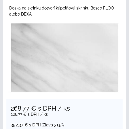
Doska na skrinku dotvorí kúpeľňovú skrinku Besco FLOO
alebo DEXA.
268,77 €
s DPH
/ ks
268,77 €
s DPH
/ ks
392,37 €
s DPH
Zľava 31.5%