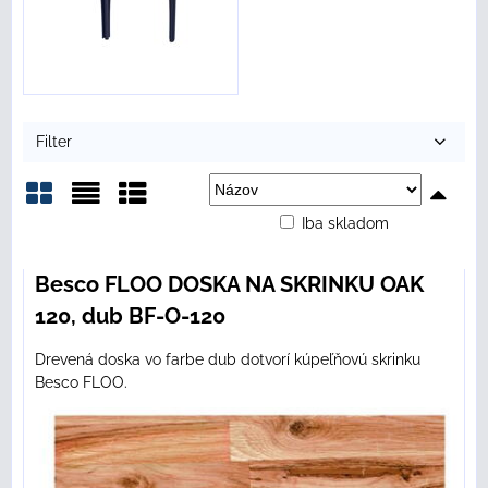
Filter
Iba skladom
Mriežka
Zoznam
Tabuľka
Besco FLOO DOSKA NA SKRINKU OAK
120, dub BF-O-120
Drevená doska vo farbe dub dotvorí kúpeľňovú skrinku
Besco FLOO.