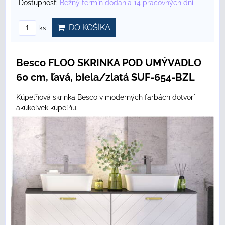
Dostupnosť:
Bežný termín dodania 14 pracovných dní
DO KOŠÍKA
ks
Besco FLOO SKRINKA POD UMÝVADLO
60 cm, ľavá, biela/zlatá SUF-654-BZL
Kúpeľňová skrinka Besco v moderných farbách dotvorí
akúkoľvek kúpeľňu.