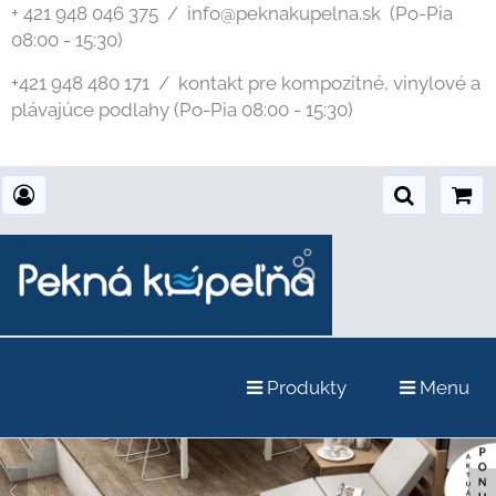
+ 421 948 046 375 / info@peknakupelna.sk
(Po-Pia
08:00 - 15:30)
+421 948 480 171 / kontakt pre kompozitné, vinylové a
plávajúce podlahy (Po-Pia 08:00 - 15:30)
Produkty
Menu