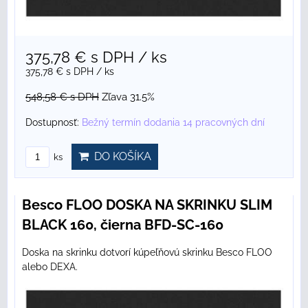
375,78 €
s DPH
/ ks
375,78 €
s DPH
/ ks
548,58 €
s DPH
Zľava 31.5%
Dostupnosť:
Bežný termín dodania 14 pracovných dní
DO KOŠÍKA
ks
Besco FLOO DOSKA NA SKRINKU SLIM
BLACK 160, čierna BFD-SC-160
Doska na skrinku dotvorí kúpeľňovú skrinku Besco FLOO
alebo DEXA.