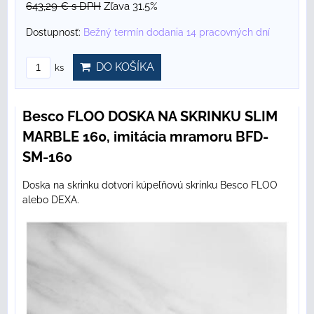
643,29 €
s DPH
Zľava 31.5%
Dostupnosť:
Bežný termín dodania 14 pracovných dní
DO KOŠÍKA
ks
Besco FLOO DOSKA NA SKRINKU SLIM
MARBLE 160, imitácia mramoru BFD-
SM-160
Doska na skrinku dotvorí kúpeľňovú skrinku Besco FLOO
alebo DEXA.