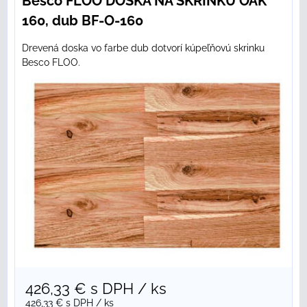
Besco FLOO DOSKA NA SKRINKU OAK
160, dub BF-O-160
Drevená doska vo farbe dub dotvorí kúpeľňovú skrinku
Besco FLOO.
426,33 €
s DPH
/ ks
426,33 €
s DPH
/ ks