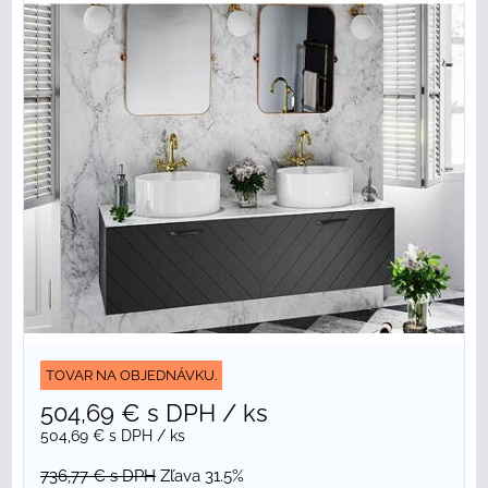
TOVAR NA OBJEDNÁVKU.
504,69 €
s DPH
/ ks
504,69 €
s DPH
/ ks
736,77 €
s DPH
Zľava 31.5%