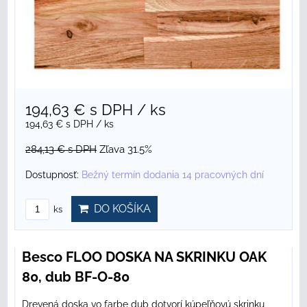
194,63 €
s DPH
/ ks
194,63 €
s DPH
/ ks
284,13 €
s DPH
Zľava 31.5%
Dostupnosť:
Bežný termín dodania 14 pracovných dní
DO KOŠÍKA
ks
Besco FLOO DOSKA NA SKRINKU OAK
80, dub BF-O-80
Drevená doska vo farbe dub dotvorí kúpeľňovú skrinku