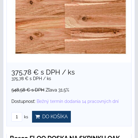
375,78 €
s DPH
/ ks
375,78 €
s DPH
/ ks
548,58 €
s DPH
Zľava 31.5%
Dostupnosť:
Bežný termín dodania 14 pracovných dní
DO KOŠÍKA
ks