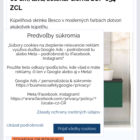
ZCL
Kúpeľňová skrinka Besco v moderných farbách dotvorí
akúkoľvek kúpeľňu.
Predvoľby súkromia
„Súbory cookies na zlepšenie relevancie reklám
využíva služba Google Ads – podrobnosti tu
alebo Meta – podrobnosti tu (Facebook,
Instagram)."
Použite tieto odkazy (podľa toho, kde všad e máte
reklamy, či len v Google alebo aj v Meta):
Google Ads / personalizácia & súkromie:
https://business.safety.google/privacy/
Meta (Facebook, Instagram):
https://www.facebook.com/privacy/policy/?
locale=cz-CR
Zásady ochrany osobných údajov
Ukázať podrobnosti
Prijať všetky cookies
TOVAR NA OBJEDNÁVKU.