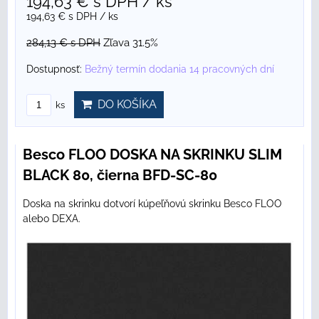
194,63 €
s DPH
/ ks
194,63 €
s DPH
/ ks
284,13 €
s DPH
Zľava 31.5%
Dostupnosť:
Bežný termín dodania 14 pracovných dní
DO KOŠÍKA
ks
Besco FLOO DOSKA NA SKRINKU SLIM
BLACK 80, čierna BFD-SC-80
Doska na skrinku dotvorí kúpeľňovú skrinku Besco FLOO
alebo DEXA.