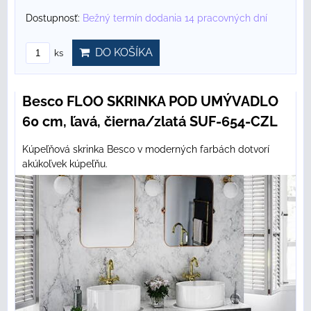
Dostupnosť:
Bežný termín dodania 14 pracovných dní
DO KOŠÍKA
ks
Besco FLOO SKRINKA POD UMÝVADLO
60 cm, ľavá, čierna/zlatá SUF-654-CZL
Kúpeľňová skrinka Besco v moderných farbách dotvorí
akúkoľvek kúpeľňu.