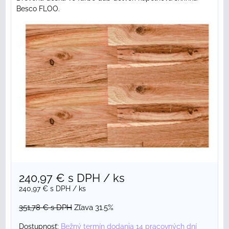
Besco FLOO.
240,97 €
s DPH
/ ks
240,97 €
s DPH
/ ks
351,78 €
s DPH
Zľava 31.5%
Dostupnosť:
Bežný termín dodania 14 pracovných dní