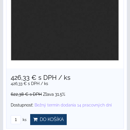
426,33 €
s DPH
/ ks
426,33 €
s DPH
/ ks
622,38 €
s DPH
Zľava 31.5%
Dostupnosť:
Bežný termín dodania 14 pracovných dní
DO KOŠÍKA
ks