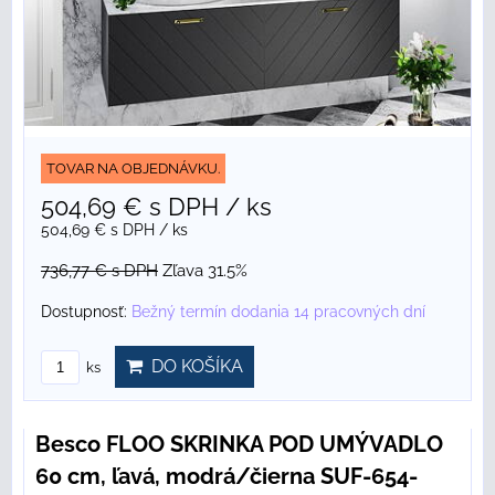
TOVAR NA OBJEDNÁVKU.
504,69 €
s DPH
/ ks
504,69 €
s DPH
/ ks
736,77 €
s DPH
Zľava 31.5%
Dostupnosť:
Bežný termín dodania 14 pracovných dní
DO KOŠÍKA
ks
Besco FLOO SKRINKA POD UMÝVADLO
60 cm, ľavá, modrá/čierna SUF-654-