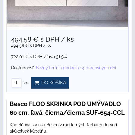
494,58 €
s DPH
/ ks
494,58 €
s DPH
/ ks
722,01 €
s DPH
Zľava 31.5%
Dostupnosť:
Bežný termín dodania 14 pracovných dní
DO KOŠÍKA
ks
Besco FLOO SKRINKA POD UMÝVADLO
60 cm, ľavá, čierna/čierna SUF-654-CCL
Kúpeľňová skrinka Besco v moderných farbách dotvorí
akúkoľvek kúpeľňu.