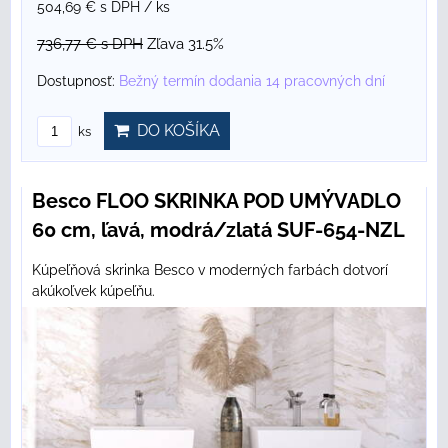
504,69 €
s DPH
/ ks
736,77 €
s DPH
Zľava 31.5%
Dostupnosť:
Bežný termín dodania 14 pracovných dní
DO KOŠÍKA
ks
Besco FLOO SKRINKA POD UMÝVADLO
60 cm, ľavá, modrá/zlatá SUF-654-NZL
Kúpeľňová skrinka Besco v moderných farbách dotvorí
akúkoľvek kúpeľňu.