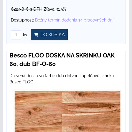
622,38 €
s DPH
Zľava 31.5%
Dostupnosť:
Bežný termín dodania 14 pracovných dní
DO KOŠÍKA
ks
Besco FLOO DOSKA NA SKRINKU OAK
60, dub BF-O-60
Drevená doska vo farbe dub dotvorí kúpeľňovú skrinku
Besco FLOO.