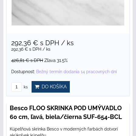
292,36 €
s DPH
/ ks
292,36 €
s DPH
/ ks
426,81 €
s DPH
Zľava 31.5%
Dostupnosť:
Bežný termín dodania 14 pracovných dní
DO KOŠÍKA
ks
Besco FLOO SKRINKA POD UMÝVADLO
60 cm, ľavá, biela/čierna SUF-654-BCL
Kúpeľňová skrinka Besco v moderných farbách dotvorí
akúkoľvek kúpeľňu.