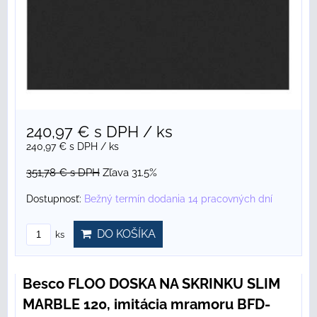
240,97 €
s DPH
/ ks
240,97 €
s DPH
/ ks
351,78 €
s DPH
Zľava 31.5%
Dostupnosť:
Bežný termín dodania 14 pracovných dní
DO KOŠÍKA
ks
Besco FLOO DOSKA NA SKRINKU SLIM
MARBLE 120, imitácia mramoru BFD-