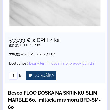
533,33 €
s DPH
/ ks
533,33 €
s DPH
/ ks
778,59 €
s DPH
Zľava 31.5%
Dostupnosť:
Bežný termín dodania 14 pracovných dní
DO KOŠÍKA
ks
Besco FLOO DOSKA NA SKRINKU SLIM
MARBLE 60, imitácia mramoru BFD-SM-
60