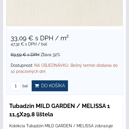
33,09 €
s DPH
/ m²
47,32 €
s DPH
/ bal
69,59 €
s DPH
Zľava 32%
Dostupnosť:
NA OBJEDNÁVKU. Bežný termín dodania do
10 pracovných dní
DO KOŠÍKA
bal
Tubadzin MILD GARDEN / MELISSA 1
11,5X29,8 lištela
Kolekcia Tubądzin MILD GARDEN / MELISSA zobrazuje