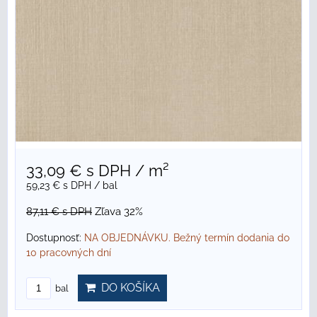
33,09 €
s DPH
/ m²
59,23 €
s DPH
/ bal
87,11 €
s DPH
Zľava 32%
Dostupnosť:
NA OBJEDNÁVKU. Bežný termín dodania do
10 pracovných dní
DO KOŠÍKA
bal