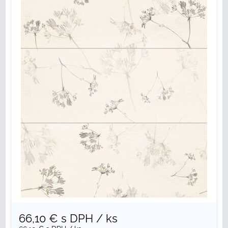
66,10 €
s DPH
/ ks