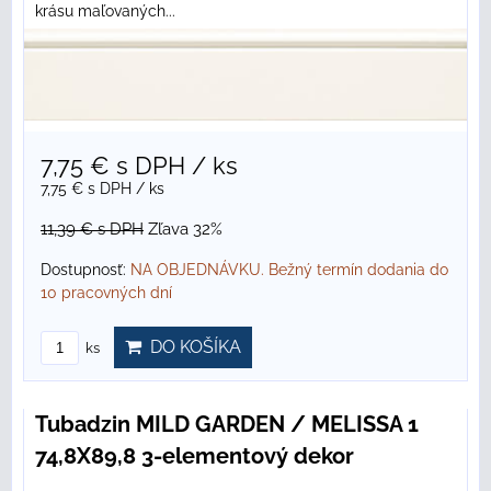
krásu maľovaných...
7,75 €
s DPH
/ ks
7,75 €
s DPH
/ ks
11,39 €
s DPH
Zľava 32%
Dostupnosť:
NA OBJEDNÁVKU. Bežný termín dodania do
10 pracovných dní
DO KOŠÍKA
ks
Tubadzin MILD GARDEN / MELISSA 1
74,8X89,8 3-elementový dekor