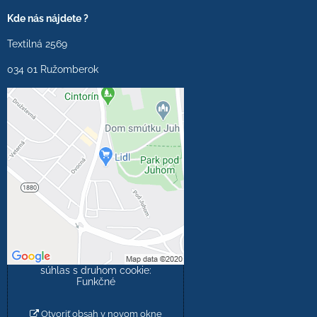
Kde nás nájdete ?
Textilná 2569
034 01 Ružomberok
Externý obsah je
blokovaný Voľbami
súkromia
Prajete si načítať externý
obsah?
Povoliť tentokrát
Povoliť a zapamätať -
súhlas s druhom cookie:
Funkčné
Otvoriť obsah v novom okne