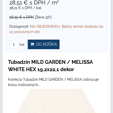
28,51 €
s DPH
/ m²
38,21 €
s DPH
/ bal
56,19 €
s DPH
Zľava 32%
Dostupnosť:
NA OBJEDNÁVKU. Bežný termín dodania do
10 pracovných dní
DO KOŠÍKA
bal
Tubadzin MILD GARDEN / MELISSA
WHITE HEX 19,2x22,1 dekor
Kolekcia Tubądzin MILD GARDEN / MELISSA zobrazuje
krásu maľovaných...