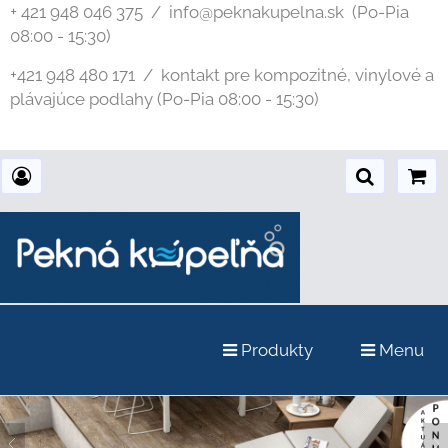
+ 421 948 046 375 / info@peknakupelna.sk
(Po-Pia
08:00 - 15:30)
+421 948 480 171 / kontakt pre kompozitné, vinylové a
plávajúce podlahy (Po-Pia 08:00 - 15:30)
Produkty
Menu