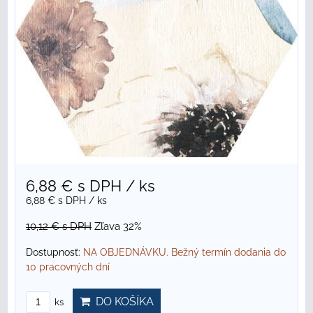
6,88 €
s DPH
/ ks
6,88 €
s DPH
/ ks
10,12 €
s DPH
Zľava 32%
Dostupnosť:
NA OBJEDNÁVKU. Bežný termín dodania do
10 pracovných dní
DO KOŠÍKA
ks