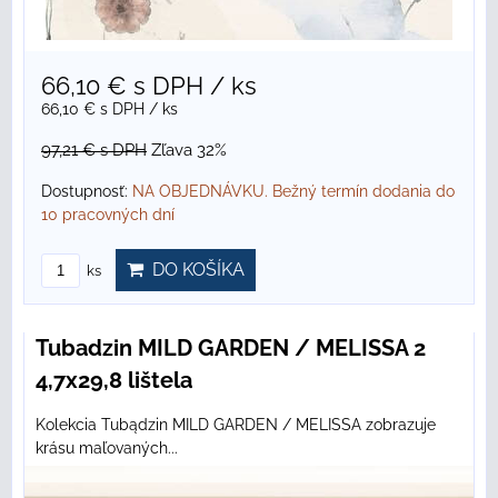
66,10 €
s DPH
/ ks
66,10 €
s DPH
/ ks
97,21 €
s DPH
Zľava 32%
Dostupnosť:
NA OBJEDNÁVKU. Bežný termín dodania do
10 pracovných dní
DO KOŠÍKA
ks
Tubadzin MILD GARDEN / MELISSA 2
4,7x29,8 lištela
Kolekcia Tubądzin MILD GARDEN / MELISSA zobrazuje
krásu maľovaných...