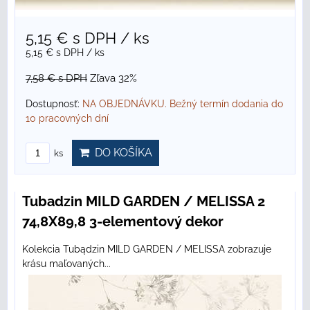
5,15 €
s DPH
/ ks
5,15 €
s DPH
/ ks
7,58 €
s DPH
Zľava 32%
Dostupnosť:
NA OBJEDNÁVKU. Bežný termín dodania do
10 pracovných dní
DO KOŠÍKA
ks
Tubadzin MILD GARDEN / MELISSA 2
74,8X89,8 3-elementový dekor
Kolekcia Tubądzin MILD GARDEN / MELISSA zobrazuje
krásu maľovaných...