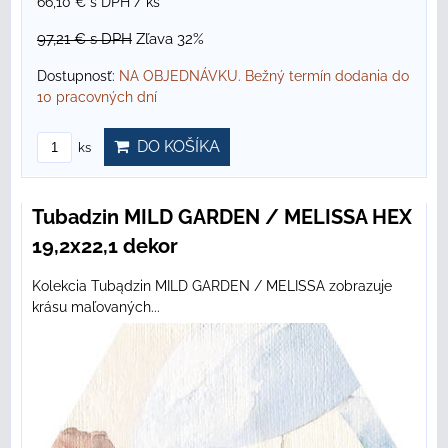
66,10 €
s DPH
/ ks
97,21 €
s DPH
Zľava 32%
Dostupnosť:
NA OBJEDNÁVKU. Bežný termín dodania do
10 pracovných dní
DO KOŠÍKA
ks
Tubadzin MILD GARDEN / MELISSA HEX
19,2x22,1 dekor
Kolekcia Tubądzin MILD GARDEN / MELISSA zobrazuje
krásu maľovaných...