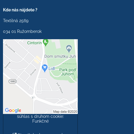
Kde nás nájdete ?
Textilná 2569
034 01 Ružomberok
Externý obsah je
blokovaný Voľbami
súkromia
Prajete si načítať externý
obsah?
Povoliť tentokrát
Povoliť a zapamätať -
súhlas s druhom cookie:
Funkčné