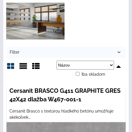
Filter
Iba skladom
Mriežka
Zoznam
Tabuľka
Cersanit BRASCO G411 GRAPHITE GRES
42X42 dlažba W467-001-1
Cersanit Brasco s textúrou hladkého betónu umožňuje
akékoľvek...