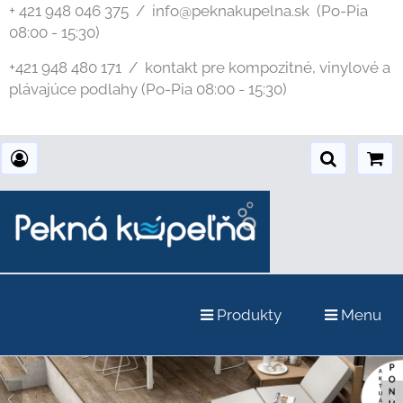
+ 421 948 046 375 / info@peknakupelna.sk
(Po-Pia
08:00 - 15:30)
+421 948 480 171 / kontakt pre kompozitné, vinylové a
plávajúce podlahy (Po-Pia 08:00 - 15:30)
Produkty
Menu