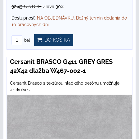
32,43 €
s DPH
Zľava 30%
Dostupnosť:
NA OBJEDNÁVKU. Bežný termín dodania do
10 pracovných dní
DO KOŠÍKA
bal
Cersanit BRASCO G411 GREY GRES
42X42 dlažba W467-002-1
Cersanit Brasco s textúrou hladkého betónu umožňuje
akékoľvek...