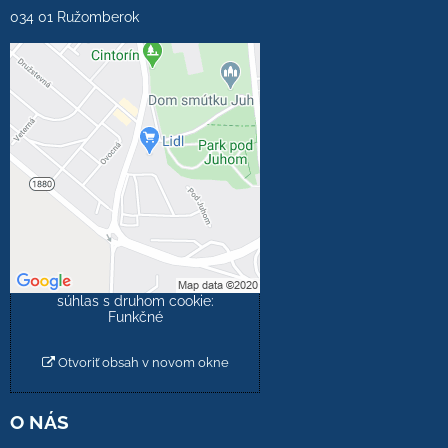
034 01 Ružomberok
Externý obsah je
blokovaný Voľbami
súkromia
Prajete si načítať externý
obsah?
Povoliť tentokrát
Povoliť a zapamätať -
súhlas s druhom cookie:
Funkčné
Otvoriť obsah v novom okne
O NÁS