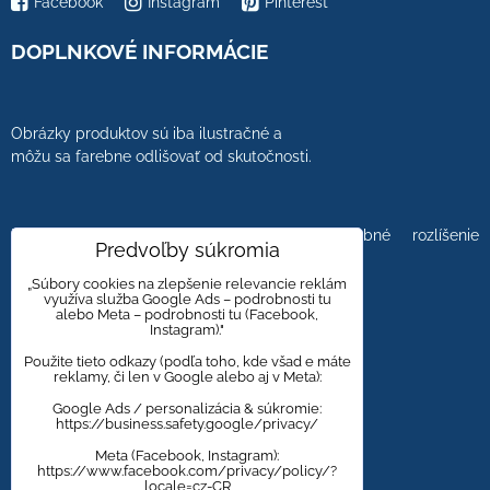
Facebook
Instagram
Pinterest
DOPLNKOVÉ INFORMÁCIE
Obrázky produktov sú iba ilustračné a
môžu sa farebne odlišovať od skutočnosti.
Farebnosť obrázkov tiež ovplyvňuje farebné rozlíšenie
Predvoľby súkromia
zobrazovacej jednotky.
„Súbory cookies na zlepšenie relevancie reklám
využíva služba Google Ads – podrobnosti tu
alebo Meta – podrobnosti tu (Facebook,
Instagram)."
Obklady a dlažby s kameninovým, mramorovým,
dreveným dizajnom majú viacero kresieb,
Použite tieto odkazy (podľa toho, kde všad e máte
reklamy, či len v Google alebo aj v Meta):
aby bola zachovaná čo najväčšia autentickosť
prírodného materiálu.
Google Ads / personalizácia & súkromie:
https://business.safety.google/privacy/
Meta (Facebook, Instagram):
https://www.facebook.com/privacy/policy/?
Zmena cien vyhradená.
locale=cz-CR