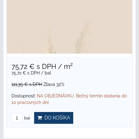
75,72 €
s DPH
/ m²
75,72 €
s DPH
/ bal
111,35 €
s DPH
Zľava 32%
Dostupnosť:
NA OBJEDNÁVKU. Bežný termín dodania do
10 pracovných dní
DO KOŠÍKA
bal