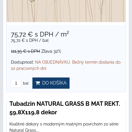
75,72 €
s DPH
/ m²
75,72 €
s DPH
/ bal
111,35 €
s DPH
Zľava 32%
Dostupnosť:
NA OBJEDNÁVKU. Bežný termín dodania do
10 pracovných dní
DO KOŠÍKA
bal
Tubadzin NATURAL GRASS B MAT REKT.
59,8X119,8 dekor
Kvalitné dekory s moderným matným povrchom zo série
Natural Grass,...