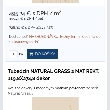
495,24 €
s DPH
/ m²
495,24 €
s DPH
/ bal
728,30 €
s DPH
Zľava 32%
Dostupnosť:
NA OBJEDNÁVKU. Bežný termín dodania do
10 pracovných dní
DO KOŠÍKA
bal
Tubadzin NATURAL GRASS 2 MAT REKT.
119,8X274,8 dekor
Kvalitné dekory s moderným matným povrchom zo série
Natural Grass,...