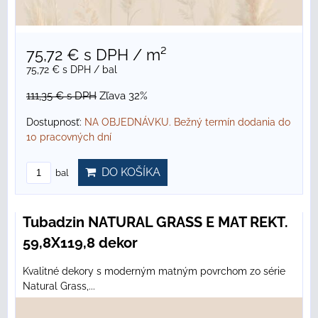
75,72 €
s DPH
/ m²
75,72 €
s DPH
/ bal
111,35 €
s DPH
Zľava 32%
Dostupnosť:
NA OBJEDNÁVKU. Bežný termín dodania do
10 pracovných dní
DO KOŠÍKA
bal
Tubadzin NATURAL GRASS E MAT REKT.
59,8X119,8 dekor
Kvalitné dekory s moderným matným povrchom zo série
Natural Grass,...