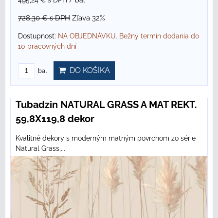
495,24 €
s DPH
/ bal
728,30 €
s DPH
Zľava 32%
Dostupnosť:
NA OBJEDNÁVKU. Bežný termín dodania do
10 pracovných dní
DO KOŠÍKA
bal
Tubadzin NATURAL GRASS A MAT REKT.
59,8X119,8 dekor
Kvalitné dekory s moderným matným povrchom zo série
Natural Grass,...