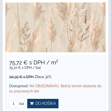
75,72 €
s DPH
/ m²
75,72 €
s DPH
/ bal
111,35 €
s DPH
Zľava 32%
Dostupnosť:
NA OBJEDNÁVKU. Bežný termín dodania do
10 pracovných dní
DO KOŠÍKA
bal