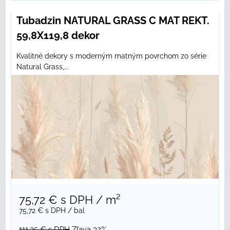
Tubadzin NATURAL GRASS C MAT REKT.
59,8X119,8 dekor
Kvalitné dekory s moderným matným povrchom zo série
Natural Grass,...
75,72 €
s DPH
/ m²
75,72 €
s DPH
/ bal
111,35 €
s DPH
Zľava 32%