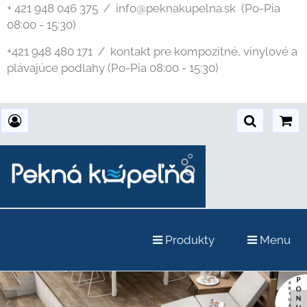
+ 421 948 046 375 / info@peknakupelna.sk
(Po-Pia
08:00 - 15:30)
+421 948 480 171 / kontakt pre kompozitné, vinylové a
plávajúce podlahy (Po-Pia 08:00 - 15:30)
Produkty
Menu