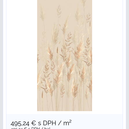
495,24 €
s DPH
/ m²